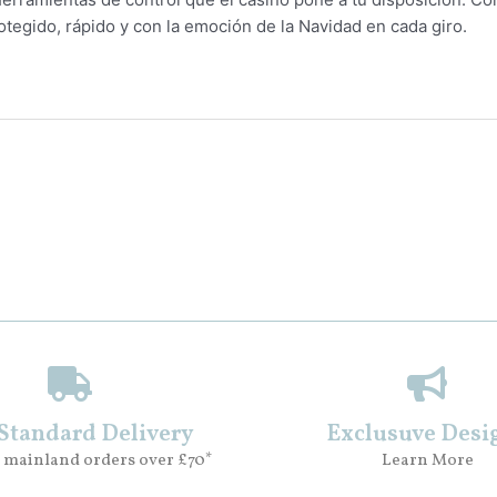
otegido, rápido y con la emoción de la Navidad en cada giro.
 Standard Delivery
Exclusuve Desi
 mainland orders over £70*
Learn More