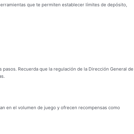
herramientas que te permiten establecer límites de depósito,
os pasos. Recuerda que la regulación de la Dirección General de
as.
asan en el volumen de juego y ofrecen recompensas como