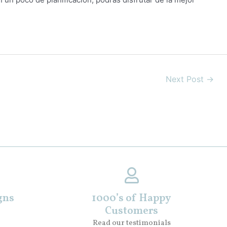
Next Post
→
gns
1000’s of Happy
Customers
Read our testimonials