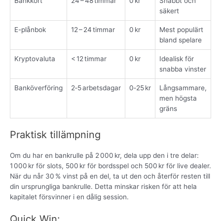
Bankkort
24 – 48 timmar
0 kr
Snabbt och
säkert
E-plånbok
12 – 24 timmar
0 kr
Mest populärt
bland spelare
Kryptovaluta
< 12 timmar
0 kr
Idealisk för
snabba vinster
Banköverföring
2‑5 arbetsdagar
0‑25 kr
Långsammare,
men högsta
gräns
Praktisk tillämpning
Om du har en bankrulle på 2 000 kr, dela upp den i tre delar:
1 000 kr för slots, 500 kr för bordsspel och 500 kr för live dealer.
När du når 30 % vinst på en del, ta ut den och återför resten till
din ursprungliga bankrulle. Detta minskar risken för att hela
kapitalet försvinner i en dålig session.
Quick Win: