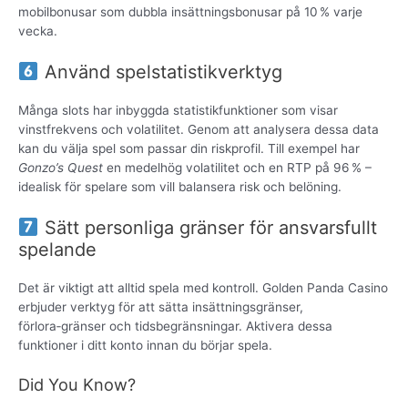
mobilbonusar som dubbla insättningsbonusar på 10 % varje
vecka.
Använd spelstatistikverktyg
Många slots har inbyggda statistikfunktioner som visar
vinstfrekvens och volatilitet. Genom att analysera dessa data
kan du välja spel som passar din riskprofil. Till exempel har
Gonzo’s Quest
en medelhög volatilitet och en RTP på 96 % –
idealisk för spelare som vill balansera risk och belöning.
Sätt personliga gränser för ansvarsfullt
spelande
Det är viktigt att alltid spela med kontroll. Golden Panda Casino
erbjuder verktyg för att sätta insättningsgränser,
förlora‑gränser och tidsbegränsningar. Aktivera dessa
funktioner i ditt konto innan du börjar spela.
Did You Know?