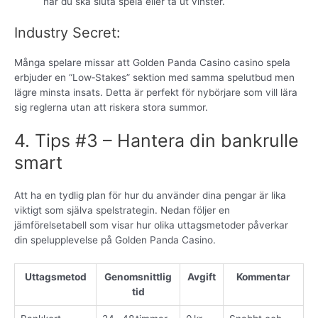
när du ska sluta spela eller ta ut vinster.
Industry Secret:
Många spelare missar att Golden Panda Casino casino spela
erbjuder en “Low‑Stakes” sektion med samma spelutbud men
lägre minsta insats. Detta är perfekt för nybörjare som vill lära
sig reglerna utan att riskera stora summor.
4. Tips #3 – Hantera din bankrulle
smart
Att ha en tydlig plan för hur du använder dina pengar är lika
viktigt som själva spelstrategin. Nedan följer en
jämförelsetabell som visar hur olika uttagsmetoder påverkar
din spelupplevelse på Golden Panda Casino.
Uttagsmetod
Genomsnittlig
Avgift
Kommentar
tid