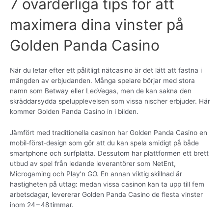
7 ovärderliga tips för att
maximera dina vinster på
Golden Panda Casino
När du letar efter ett pålitligt nätcasino är det lätt att fastna i
mängden av erbjudanden. Många spelare börjar med stora
namn som Betway eller LeoVegas, men de kan sakna den
skräddarsydda spelupplevelsen som vissa nischer erbjuder. Här
kommer Golden Panda Casino in i bilden.
Jämfört med traditionella casinon har Golden Panda Casino en
mobil‑först‑design som gör att du kan spela smidigt på både
smartphone och surfplatta. Dessutom har plattformen ett brett
utbud av spel från ledande leverantörer som NetEnt,
Microgaming och Play’n GO. En annan viktig skillnad är
hastigheten på uttag: medan vissa casinon kan ta upp till fem
arbetsdagar, levererar Golden Panda Casino de flesta vinster
inom 24 – 48 timmar.