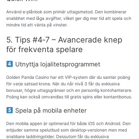
Använd e‑plånbok som primär uttagsmetod. Den kombinerar
snabbhet med låga avgifter, vilket ger dig mer tid att spela och
mindre tid att vänta på vinster.
5. Tips #4‑7 – Avancerade knep
för frekventa spelare
Utnyttja lojalitetsprogrammet
Golden Panda Casino har ett VIP‑system där du samlar poäng
för varje satsad krona. När du når nivå 3 får du exklusiva
bonusar, högre uttagsgränser och en personlig kontohanterare.
Poäng kan också omvandlas till gratis spins eller kontantbonus.
Spela på mobila enheter
Den mobila appen är optimerad för både iOS och Android. Den
erbjuder samma spelutbud som desktop‑versionen men med
snabbare laddningstider. Dessutom får du exklusiva