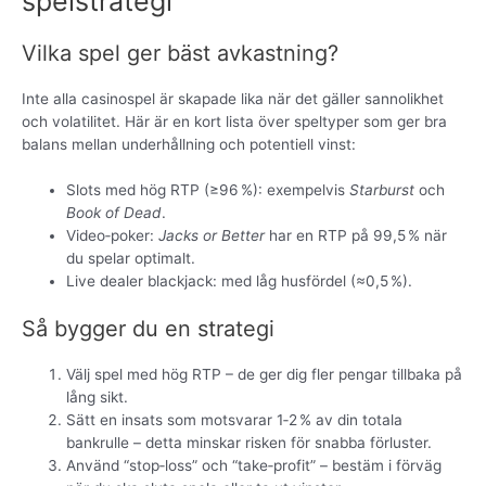
spelstrategi
Vilka spel ger bäst avkastning?
Inte alla casinospel är skapade lika när det gäller sannolikhet
och volatilitet. Här är en kort lista över speltyper som ger bra
balans mellan underhållning och potentiell vinst:
Slots med hög RTP (≥96 %): exempelvis
Starburst
och
Book of Dead
.
Video‑poker:
Jacks or Better
har en RTP på 99,5 % när
du spelar optimalt.
Live dealer blackjack: med låg husfördel (≈0,5 %).
Så bygger du en strategi
Välj spel med hög RTP – de ger dig fler pengar tillbaka på
lång sikt.
Sätt en insats som motsvarar 1‑2 % av din totala
bankrulle – detta minskar risken för snabba förluster.
Använd “stop‑loss” och “take‑profit” – bestäm i förväg