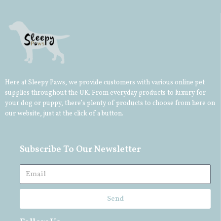
Here at Sleepy Paws, we provide customers with various online pet
supplies throughout the UK. From everyday products to luxury for
your
dog
or
puppy
, there’s plenty of products to choose from here on
our website, just at the click of a button.
Subscribe To Our Newsletter
Send