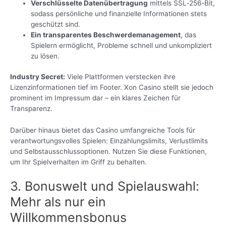
Verschlüsselte Datenübertragung
mittels SSL‑256‑Bit,
sodass persönliche und finanzielle Informationen stets
geschützt sind.
Ein transparentes Beschwerdemanagement
, das
Spielern ermöglicht, Probleme schnell und unkompliziert
zu lösen.
Industry Secret:
Viele Plattformen verstecken ihre
Lizenzinformationen tief im Footer. Xon Casino stellt sie jedoch
prominent im Impressum dar – ein klares Zeichen für
Transparenz.
Darüber hinaus bietet das Casino umfangreiche Tools für
verantwortungsvolles Spielen: Einzahlungslimits, Verlustlimits
und Selbstausschlussoptionen. Nutzen Sie diese Funktionen,
um Ihr Spielverhalten im Griff zu behalten.
3. Bonuswelt und Spielauswahl:
Mehr als nur ein
Willkommensbonus