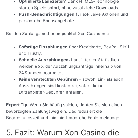
Optimierte Ladezeiten
: Dank HTML5‑Technologie
starten Spiele sofort, ohne zusätzliche Downloads.
Push‑Benachrichtigungen
für exklusive Aktionen und
persönliche Bonusangebote.
Bei den Zahlungsmethoden punktet Xon Casino mit:
Sofortige Einzahlungen
über Kreditkarte, PayPal, Skrill
und Trustly.
Schnelle Auszahlungen
: Laut interner Statistiken
werden 95 % der Auszahlungsanträge innerhalb von
24 Stunden bearbeitet.
Keine versteckten Gebühren
– sowohl Ein- als auch
Auszahlungen sind kostenfrei, sofern keine
Drittanbieter‑Gebühren anfallen.
Expert Tip:
Wenn Sie häufig spielen, richten Sie sich einen
bevorzugten Zahlungsweg ein. Das reduziert die
Bearbeitungszeit und minimiert mögliche Fehlermeldungen.
5. Fazit: Warum Xon Casino die