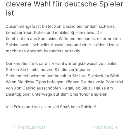
clevere Wahl für deutsche Spieler
ist
Zusammengefasst bietet Xon Casino ein rundum sicheres,
benutzerfreundliches und mobiles Spielerlebnis. Die
Kombination aus Xoncasino Willkommensbonus, einer breiten
Spielauswahl, schneller Auszahlung und einer soliden Lizenz
macht das Angebot besonders attraktiv.
Denken Sie stets daran, verantwortungsbewusst zu spielen:
Setzen Sie Limits, nutzen Sie die verfügbaren
Schutzmechanismen und behalten Sie Ihre Spielzeit im Blick.
Wenn Sie diese Tipps befolgen, können Sie das volle Potenzial
von Xon Casino ausschöpfen – egal, ob Sie zu Hause am
Desktop oder unterwegs auf dem Smartphone spielen.
Viel Erfolg und vor allem viel Spaß beim Spielen!
←
Previous Post
Next Post
→