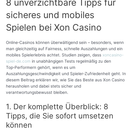
8 unverzichtbare Tipps für
sicheres und mobiles
Spielen bei Xon Casino
Online‑Casinos können überwältigend sein – besonders, wenn
man gleichzeitig auf Fairness, schnelle Auszahlungen und ein
mobiles Spielerlebnis achtet. Studien zeigen, dass
xoncasino-
spiel-de.com
in unabhängigen Tests regelmäßig zu den
Top‑Performern gehört, wenn es um
Auszahlungsgeschwindigkeit und Spieler‑Zufriedenheit geht. In
diesem Beitrag erklären wir, wie Sie das Beste aus Xon Casino
herausholen und dabei stets sicher und
verantwortungsbewusst bleiben.
1. Der komplette Überblick: 8
Tipps, die Sie sofort umsetzen
können