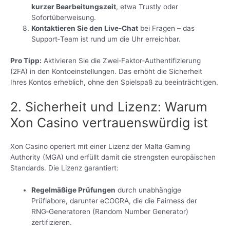
kurzer Bearbeitungszeit
, etwa Trustly oder
Sofortüberweisung.
Kontaktieren Sie den Live‑Chat
bei Fragen – das
Support‑Team ist rund um die Uhr erreichbar.
Pro Tipp:
Aktivieren Sie die Zwei‑Faktor‑Authentifizierung
(2FA) in den Kontoeinstellungen. Das erhöht die Sicherheit
Ihres Kontos erheblich, ohne den Spielspaß zu beeinträchtigen.
2. Sicherheit und Lizenz: Warum
Xon Casino vertrauenswürdig ist
Xon Casino operiert mit einer Lizenz der Malta Gaming
Authority (MGA) und erfüllt damit die strengsten europäischen
Standards. Die Lizenz garantiert:
Regelmäßige Prüfungen
durch unabhängige
Prüflabore, darunter eCOGRA, die die Fairness der
RNG‑Generatoren (Random Number Generator)
zertifizieren.