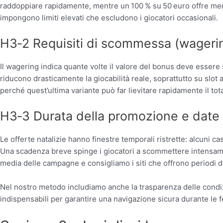
raddoppiare rapidamente, mentre un 100 % su 50 euro offre meno
impongono limiti elevati che escludono i giocatori occasionali.
H3‑2 Requisiti di scommessa (wageri
Il wagering indica quante volte il valore del bonus deve essere
riducono drasticamente la giocabilità reale, soprattutto su slot 
perché quest’ultima variante può far lievitare rapidamente il tot
H3‑3 Durata della promozione e date d
Le offerte natalizie hanno finestre temporali ristrette: alcuni cas
Una scadenza breve spinge i giocatori a scommettere intensamen
media delle campagne e consigliamo i siti che offrono periodi di
Nel nostro metodo includiamo anche la trasparenza delle condizio
indispensabili per garantire una navigazione sicura durante le fes