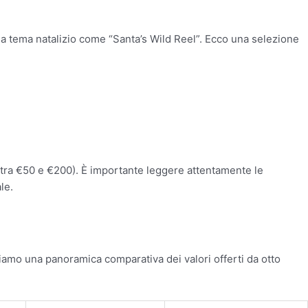
ot a tema natalizio come “Santa’s Wild Reel”. Ecco una selezione
to tra €50 e €200). È importante leggere attentamente le
le.
viamo una panoramica comparativa dei valori offerti da otto