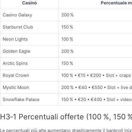
Casinò
Percentuale m
Casino Galaxy
200 %
Starburst Club
150 %
Neon Lights
100 %
Golden Eagle
200 %
Arctic Spins
150 %
Royal Crown
100 % • €15 • €200 • Slot + craps
Mystic Moon
200 % • €40 • €550 • Slot + live 
Snowflake Palace
150 % • €20 • €400 • Slot + vide
H3‑1 Percentuali offerte (100 %, 150 
Le percentuali più alte aumentano drasticamente il bankroll iniz