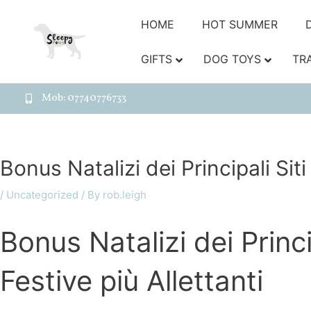
HOME
HOT SUMMER
GIFTS
DOG TOYS
TR
Mob: 07740776733
Bonus Natalizi dei Principali Sit
/
Uncategorized
/ By
rob.leigh
Bonus Natalizi dei Princ
Festive più Allettanti