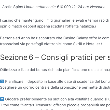
Arctic Spins
Limite settimanale
€10 000
12–24 ore
Nessuna
I casinò che mantengono limiti giornalieri elevati e tempi rapid
spin o match deposit appena scaduta l’offerta natalizia.\
Persona ed Anno ha riscontrato che Casino Galaxy offre la comb
transazioni via portafogli elettronici come Skrill e Neteller.\
Sezione 6 – Consigli pratici per
Ottimizzare l’uso dei bonus richiede pianificazione e disciplina.\
Pianificare il deposito in base alle date di scadenza del bon
Scegliere un giorno centrale della promozione permette di distri
Giocare preferibilmente su slot con alta volatilità quando si u
Titoli come “Santa’s Treasure” offrono piccole probabilità ma pote