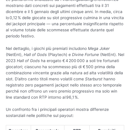
mostrano dati concreti sui pagamenti effettuati tra il 31
dicembre e il 5 gennaio degli ultimi cinque anni. In media, circa
lo 0,12 % delle giocate su slot progressive culmina in una vincita
del jackpot principale — una percentuale insignificante rispetto
al volume totale delle scommesse effettuate durante quel
periodo festivo.
Nel dettaglio, i giochi più premiati includono
Mega Joker
(NetEnt),
Hall of Gods
(Playtech) e
Divine Fortune
(NetEnt). Nel
2023
Hall of Gods
ha erogato € 4 200 000 a soli tre fortunati
giocatori; ciascuno ha scommesso più di € 500 prima della
combinazione vincente grazie alla natura ad alta volatilità della
slot. D’altro canto titoli meno volatili come
Starburst
hanno
registrato zero pagamenti jackpot nello stesso arco temporale
perché non offrono un vero premio progressivo ma solo win
line standard con RTP intorno al 96,1 %.
Un confronto fra i principali operatori mostra differenze
sostanziali nelle politiche sul payout: