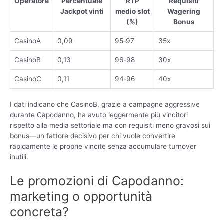
Operatore
Percentuale
RTP
Requisiti
Jackpot vinti
medio slot
Wagering
(%)
Bonus
CasinoA
0,09
95‑97
35x
CasinoB
0,13
96‑98
30x
CasinoC
0,11
94‑96
40x
I dati indicano che CasinoB, grazie a campagne aggressive
durante Capodanno, ha avuto leggermente più vincitori
rispetto alla media settoriale ma con requisiti meno gravosi sui
bonus—un fattore decisivo per chi vuole convertire
rapidamente le proprie vincite senza accumulare turnover
inutili.
Le promozioni di Capodanno:
marketing o opportunità
concreta?