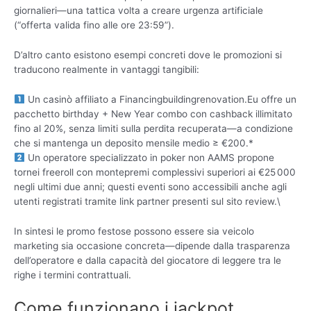
giornalieri—una tattica volta a creare urgenza artificiale
(“offerta valida fino alle ore 23:59”).
D’altro canto esistono esempi concreti dove le promozioni si
traducono realmente in vantaggi tangibili:
Un casinò affiliato a Financingbuildingrenovation.Eu offre un
pacchetto birthday + New Year combo con cashback illimitato
fino al 20%, senza limiti sulla perdita recuperata—a condizione
che si mantenga un deposito mensile medio ≥ €200.*
Un operatore specializzato in poker non AAMS propone
tornei freeroll con montepremi complessivi superiori ai €25 000
negli ultimi due anni; questi eventi sono accessibili anche agli
utenti registrati tramite link partner presenti sul sito review.\
In sintesi le promo festose possono essere sia veicolo
marketing sia occasione concreta—dipende dalla trasparenza
dell’operatore e dalla capacità del giocatore di leggere tra le
righe i termini contrattuali.
Come funzionano i jackpot