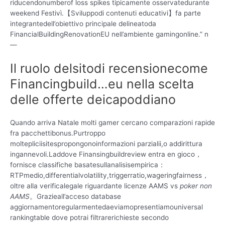
riducendonumberof loss spikes tipicamente osservatedurante
weekend Festivì.【Sviluppodi contenuti educativi】fa parte
integrantedell’obiettivo principale delineatoda
FinancialBuildingRenova­tionEU nell’ambiente gamingonline.” n
—
Il ruolo delsitodi recensionecome
Financingbuild…eu nella scelta
delle offerte deicapoddiano
Quando arriva Natale molti gamer cercano comparazioni rapide
fra pacchettibonus.Purtroppo
moltepliciisitespropongonoinformazioni parzialii,o addirittura
ingannevoli.Laddove Finansingbuildreview entra en gioco，
fornisce classifiche basatesullanalisisempirica：
RTPmedio,differentialvolatility,triggerratio,wageringfairness，
oltre alla verificalegale riguardante licenze AAMS vs
poker non
AAMS
。Grazieall’acceso database
aggiornamentoregularmentedaeviamopresentiamouniversal
rankingtable dove potrai filtrarerichieste secondo