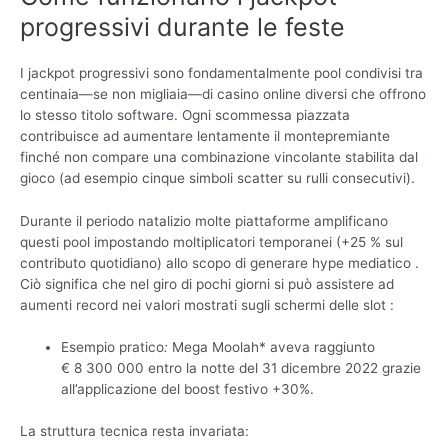
progressivi durante le feste
I jackpot progressivi sono fondamentalmente pool condivisi tra
centinaia—se non migliaia—di casino online diversi che offrono
lo stesso titolo software. Ogni scommessa piazzata
contribuisce ad aumentare lentamente il montepremiante
finché non compare una combinazione vincolante stabilita dal
gioco (ad esempio cinque simboli scatter su rulli consecutivi).
Durante il periodo natalizio molte piattaforme amplificano
questi pool impostando moltiplicatori temporanei (+25 % sul
contributo quotidiano) allo scopo di generare hype mediatico .
Ciò significa che nel giro di pochi giorni si può assistere ad
aumenti record nei valori mostrati sugli schermi delle slot :
Esempio pratico
:
Mega Moolah* aveva raggiunto
€ 8 300 000 entro la notte del 31 dicembre 2022 grazie
all’applicazione del boost festivo +30%.
La struttura tecnica resta invariata: