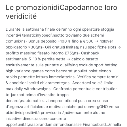
Le promozionidiCapodannoe loro
veridicité
Durante la settimana finale dell’anno ogni operatore sfoggia
incentivi tematicihypped:\nsotto troviamo due schemi
comuni:\ns- Bonus deposito +100 % fino a € 500 → rollover
obbligatorio ×30;\ns- Giri gratuití limitat§ihsu specifiche slots →
profitto massimo fissato intorno £75;\ns- Cashback
settimanale ­ 5–10 % perdite netta → calcolo basato
esclusivamente sulle puntate qualifying exclude sport betting
high variance games como baccarat.\nbullet point elenco
rapido permette lettura immediata:\ns- Verifica sempre termini
& condizioni scritti chiaramente;\ns- Accertarsi se c’è limite
max daily withdrawal;\ns- Confronta percentuale contribution-
to-jackpot prima d’investire troppo
denaro.\nautomatizzazionepromotional push crea senso
d’urgenza artificialedue motivazioniche poi convergONO verso
obiettividipositività provvisoria .\ndiversamente alcune
iniziative dimostrassero concrete
opportunità:\naspirandomisinfondeanalise Financebuild…\nnella