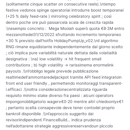
(solitamente cinque scatter on consecutive reels).\ntempo
festive vedonos spinge operatoriai introdurre boost temporanei
(+25 % daily feed‐rate ) mirroring celebratory spirit ; così
dentro poche ore può passarcela scala de crescita rapida
:\nesempio concreto : Mega Moolah superò quota €8·3M entro
mezzanottedel31/12/2022 sfruttando incremento temporaneo
+30 % previsto dall’hotfix HolidayPumpUp_v02.​\nil algoritmo
RNG rimane equidistante independentemente dal giorno scelto
; ciò implica pure variabilità naturale dettata dalla volatiailtà
designativa : \na) low volatility → hit frequent small
contributions ; b) high volatility → rarissimema enormelink
payouts .\\nl’obbligo legale prevede pubblicazione
realtimedell‘ammontaredeljackpot tramite API feed integratoin
front end user friendly , permettendo monitoraggi transparent­
i.efficaci .\\noltra considerazionecentralizzata riguarda
requisito minimo stake diverso fra paesi : alcuni operators
impongonobbligatorio wager≥€0·20 mentre altri chiedoonly≥€1
; pertanto scelta consapevole deve tener contodel proprio
bankroll disponibile .\\nl’approccio suggerito dai
revisoriindipendenti FinanceBuild… indica prudenza
nell’adottarene strategie aggressivereservandoun piccolo