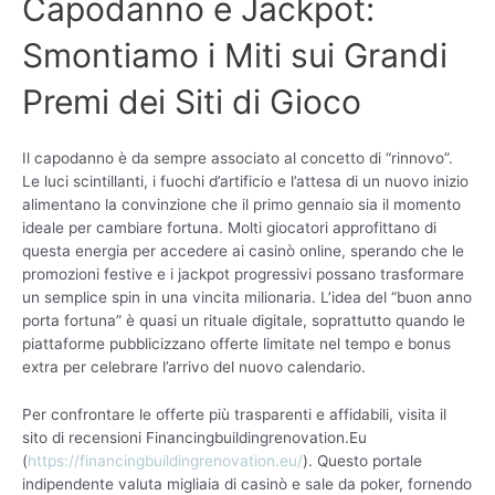
Capodanno e Jackpot:
Smontiamo i Miti sui Grandi
Premi dei Siti di Gioco
Il capodanno è da sempre associato al concetto di “rinnovo”.
Le luci scintillanti, i fuochi d’artificio e l’attesa di un nuovo inizio
alimentano la convinzione che il primo gennaio sia il momento
ideale per cambiare fortuna. Molti giocatori approfittano di
questa energia per accedere ai casinò online, sperando che le
promozioni festive e i jackpot progressivi possano trasformare
un semplice spin in una vincita milionaria. L’idea del “buon anno
porta fortuna” è quasi un rituale digitale, soprattutto quando le
piattaforme pubblicizzano offerte limitate nel tempo e bonus
extra per celebrare l’arrivo del nuovo calendario.
Per confrontare le offerte più trasparenti e affidabili, visita il
sito di recensioni Financingbuildingrenovation.Eu
(
https://financingbuildingrenovation.eu/
). Questo portale
indipendente valuta migliaia di casinò e sale da poker, fornendo