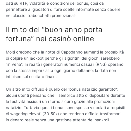
dati su RTP, volatilità e condizioni dei bonus, così da
permettere ai giocatori di fare scelte informate senza cadere
nei classici trabocchetti promozionali.
Il mito del “buon anno porta
fortuna” nei casinò online
Molti credono che la notte di Capodanno aumenti le probabilità
di colpire un jackpot perché gli algoritmi dei giochi sarebbero
“in vena”. In realtà i generatori numerici casuali (RNG) operano
con la stessa imparzialità ogni giorno dell’anno; la data non
influisce sul risultato finale.
Un altro mito diffuso è quello del “bonus natalizio garantito”:
alcuni utenti pensano che il semplice atto di depositare durante
le festività assicuri un ritorno sicuro grazie alle promozioni
natalizie. Tuttavia questi bonus sono spesso vincolati a requisiti
di wagering elevati (30‑50x) che rendono difficile trasformarli
in denaro reale senza una gestione attenta del bankroll.