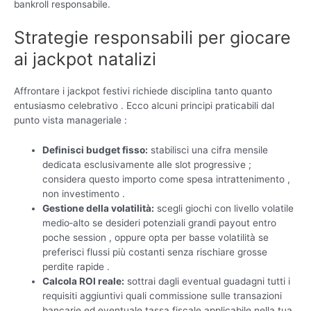
bankroll responsabile.
Strategie responsabili per giocare
ai jackpot natalizi
Affrontare i jack­pot festivi richiede disciplina tanto quanto
entusiasmo celebrativo . Ecco alcuni principi praticabili dal
punto vista manageriale :
Definisci budget fisso:
stabilisci una cifra mensile
dedicata esclusivamente alle slot progressive ;
considera questo importo come spesa intrattenimento ,
non investimento .
Gestione della volatilità:
scegli giochi con livello volatile
medio‑alto se desideri potenziali grandi payout entro
poche session­​​‍‍‌‌‍‏️ , oppure opta per basse volatilità se
preferisci flussi più costanti senza rischiare grosse
perdite rapide .
Calcola ROI reale:
sottrai dagli eventual­​​‏‌‌​​​️ guadagni tutti i
requisiti aggiuntivi quali commissione sulle transazioni
bancarie ed eventuale tassa fiscale applicabile nella tua