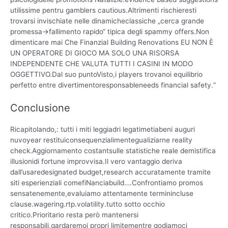
utilissime pentru gamblers cautious.Altrimenti rischieresti
trovarsi invischiate nelle dinamicheclassiche „cerca grande
promessa→fallimento rapido“ tipica degli spammy offers.Non
dimenticare mai Che Finanzial Building Renovations EU NON È
UN OPERATORE DI GIOCO MA SOLO UNA RISORSA
INDEPENDENTE CHE VALUTA TUTTI I CASINI IN MODO
OGGETTIVO.Dal suo puntoVisto,i players trovanoi equilibrio
perfetto entre divertimentoresponsableneeds financial safety.“
Conclusione
Ricapitolando,: tutti i miti leggiadri legatimetiabeni auguri
nuvoyear restituiconsequenzialimentegualiziarne reality
check.Aggiornamento costantsulle statistiche reale demistifica
illusionidi fortune improvvisa.Il vero vantaggio deriva
dall’usaredesignated budget,research accuratamente tramite
siti esperienziali comefiNanciabuild….Confrontiamo promos
sensatenemente,evaluiamo attentamente terminincluse
clause.wagering.rtp.volatility.tutto sotto occhio
critico.Prioritario resta però mantenersi
responsabili,gardaremoi propri limitementre godiamoci