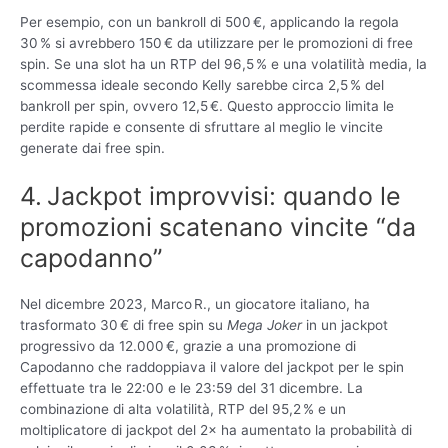
Per esempio, con un bankroll di 500 €, applicando la regola
30 % si avrebbero 150 € da utilizzare per le promozioni di free
spin. Se una slot ha un RTP del 96,5 % e una volatilità media, la
scommessa ideale secondo Kelly sarebbe circa 2,5 % del
bankroll per spin, ovvero 12,5 €. Questo approccio limita le
perdite rapide e consente di sfruttare al meglio le vincite
generate dai free spin.
4. Jackpot improvvisi: quando le
promozioni scatenano vincite “da
capodanno”
Nel dicembre 2023, Marco R., un giocatore italiano, ha
trasformato 30 € di free spin su
Mega Joker
in un jackpot
progressivo da 12.000 €, grazie a una promozione di
Capodanno che raddoppiava il valore del jackpot per le spin
effettuate tra le 22:00 e le 23:59 del 31 dicembre. La
combinazione di alta volatilità, RTP del 95,2 % e un
moltiplicatore di jackpot del 2× ha aumentato la probabilità di