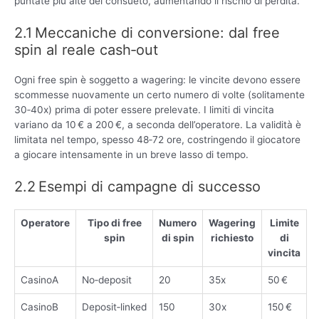
puntate più alte del consueto, aumentando il rischio di perdita.
2.1 Meccaniche di conversione: dal free
spin al reale cash‑out
Ogni free spin è soggetto a wagering: le vincite devono essere
scommesse nuovamente un certo numero di volte (solitamente
30‑40x) prima di poter essere prelevate. I limiti di vincita
variano da 10 € a 200 €, a seconda dell’operatore. La validità è
limitata nel tempo, spesso 48‑72 ore, costringendo il giocatore
a giocare intensamente in un breve lasso di tempo.
2.2 Esempi di campagne di successo
Operatore
Tipo di free
Numero
Wagering
Limite
spin
di spin
richiesto
di
vincita
CasinoA
No‑deposit
20
35x
50 €
CasinoB
Deposit‑linked
150
30x
150 €