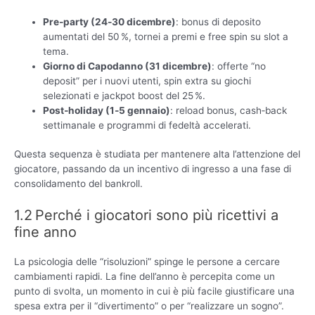
Pre‑party (24‑30 dicembre)
: bonus di deposito
aumentati del 50 %, tornei a premi e free spin su slot a
tema.
Giorno di Capodanno (31 dicembre)
: offerte “no
deposit” per i nuovi utenti, spin extra su giochi
selezionati e jackpot boost del 25 %.
Post‑holiday (1‑5 gennaio)
: reload bonus, cash‑back
settimanale e programmi di fedeltà accelerati.
Questa sequenza è studiata per mantenere alta l’attenzione del
giocatore, passando da un incentivo di ingresso a una fase di
consolidamento del bankroll.
1.2 Perché i giocatori sono più ricettivi a
fine anno
La psicologia delle “risoluzioni” spinge le persone a cercare
cambiamenti rapidi. La fine dell’anno è percepita come un
punto di svolta, un momento in cui è più facile giustificare una
spesa extra per il “divertimento” o per “realizzare un sogno”.