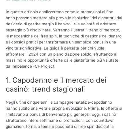
In questo articolo analizzeremo come le promozioni di fine
anno possono mettere alla prova le risoluzioni dei giocatori, dal
desiderio di gestire meglio il bankroll alla volontà di adottare
strategie più disciplinate. Verranno illustrati i trend di mercato,
le meccaniche dei free spin, le tecniche di gestione del denaro
e i consigli pratici per trasformare un semplice bonus in una
vincita significativa. La guida è pensata per chi vuole
affrontare il 2024 con un piano d’azione solido, sfruttando al
massimo le opportunità offerte dalle piattaforme più valutate
da Innbalance FCH Project.
1. Capodanno e il mercato dei
casinò: trend stagionali
Negli ultimi cinque anni le campagne natalizie‑capodanno
hanno subito una vera e propria evoluzione. Prima, le offerte si
limitavano a bonus di benvenuto più generosi; oggi, i casinò
strutturano intere settimane di promozioni, con countdown
giornalieri, tornei a tema e pacchetti di free spin dedicati a