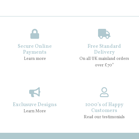
Secure Online
Free Standard
Payments
Delivery
Learn more
On all UK mainland orders
over £70*
Exclusuve Designs
1000’s of Happy
Customers
Learn More
Read our testimonials