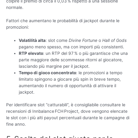
colpire il premio di circa il 0,03 % rispetto a una sessione
normale.
Fattori che aumentano le probabilità di jackpot durante le
promozioni:
Volatilità alta
: slot come
Divine Fortune
o
Hall of Gods
pagano meno spesso, ma con importi più consistenti.
RTP elevato
: un RTP del 97 % o più garantisce che una
parte maggiore delle scommesse ritorni al giocatore,
lasciando più margine per il jackpot.
Tempo di gioco concentrato
: le promozioni a tempo
limitato spingono a giocare più spin in breve tempo,
aumentando il numero di opportunità di attivare il
jackpot.
Per identificare slot “catturabili”, è consigliabile consultare le
recensioni di Innbalance FCH Project, dove vengono elencate
le slot con i più alti payout percentuali durante le campagne di
fine anno.