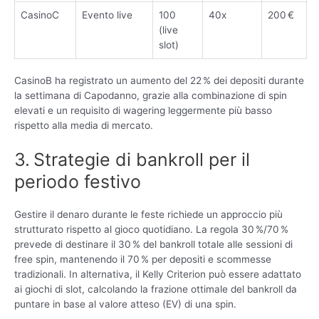
CasinoC
Evento live
100
40x
200 €
(live
slot)
CasinoB ha registrato un aumento del 22 % dei depositi durante
la settimana di Capodanno, grazie alla combinazione di spin
elevati e un requisito di wagering leggermente più basso
rispetto alla media di mercato.
3. Strategie di bankroll per il
periodo festivo
Gestire il denaro durante le feste richiede un approccio più
strutturato rispetto al gioco quotidiano. La regola 30 %/70 %
prevede di destinare il 30 % del bankroll totale alle sessioni di
free spin, mantenendo il 70 % per depositi e scommesse
tradizionali. In alternativa, il Kelly Criterion può essere adattato
ai giochi di slot, calcolando la frazione ottimale del bankroll da
puntare in base al valore atteso (EV) di una spin.