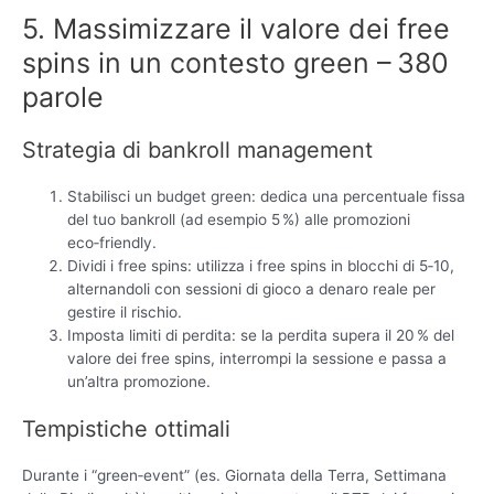
5. Massimizzare il valore dei free
spins in un contesto green – 380
parole
Strategia di bankroll management
Stabilisci un budget green: dedica una percentuale fissa
del tuo bankroll (ad esempio 5 %) alle promozioni
eco‑friendly.
Dividi i free spins: utilizza i free spins in blocchi di 5‑10,
alternandoli con sessioni di gioco a denaro reale per
gestire il rischio.
Imposta limiti di perdita: se la perdita supera il 20 % del
valore dei free spins, interrompi la sessione e passa a
un’altra promozione.
Tempistiche ottimali
Durante i “green‑event” (es. Giornata della Terra, Settimana