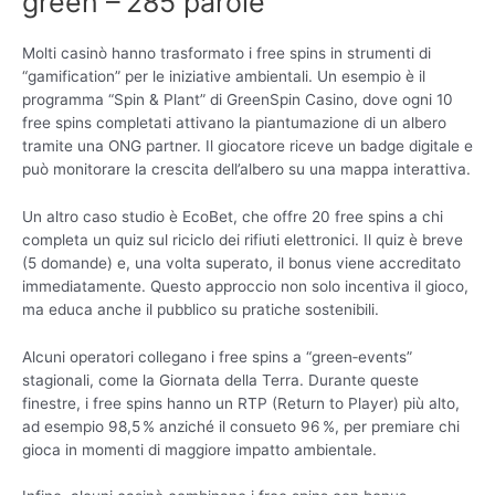
green – 285 parole
Molti casinò hanno trasformato i free spins in strumenti di
“gamification” per le iniziative ambientali. Un esempio è il
programma “Spin & Plant” di GreenSpin Casino, dove ogni 10
free spins completati attivano la piantumazione di un albero
tramite una ONG partner. Il giocatore riceve un badge digitale e
può monitorare la crescita dell’albero su una mappa interattiva.
Un altro caso studio è EcoBet, che offre 20 free spins a chi
completa un quiz sul riciclo dei rifiuti elettronici. Il quiz è breve
(5 domande) e, una volta superato, il bonus viene accreditato
immediatamente. Questo approccio non solo incentiva il gioco,
ma educa anche il pubblico su pratiche sostenibili.
Alcuni operatori collegano i free spins a “green‑events”
stagionali, come la Giornata della Terra. Durante queste
finestre, i free spins hanno un RTP (Return to Player) più alto,
ad esempio 98,5 % anziché il consueto 96 %, per premiare chi
gioca in momenti di maggiore impatto ambientale.