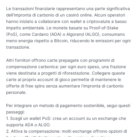
Le transazioni finanziarie rappresentano una parte significativa
dell’impronta di carbonio di un casinò online. Alcuni operatori
hanno iniziato a collaborare con wallet e criptovalute a basso
impatto ambientale. Le monete basate su Proof‑of‑Stake
(PoS), come Cardano (ADA) o Algorand (ALGO), consumano
meno energia rispetto a Bitcoin, riducendo le emissioni per ogni
transazione.
Altri fornitori offrono carte prepagate con programmi di
compensazione carbonica: per ogni euro speso, una frazione
viene destinata a progetti di riforestazione. Collegare queste
carte al proprio account di gioco permette di mantenere le
offerte di free spins senza aumentare l’impronta di carbonio
personale.
Per integrare un metodo di pagamento sostenibile, segui questi
passaggi:
1. Scegli un wallet PoS: crea un account su un exchange che
supporta ADA o ALGO.
2. Attiva la compensazione: molti exchange offrono opzioni di