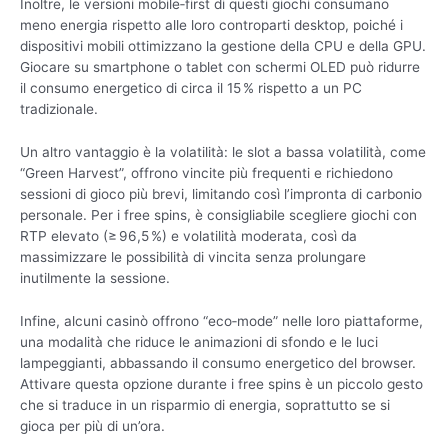
Inoltre, le versioni mobile‑first di questi giochi consumano
meno energia rispetto alle loro controparti desktop, poiché i
dispositivi mobili ottimizzano la gestione della CPU e della GPU.
Giocare su smartphone o tablet con schermi OLED può ridurre
il consumo energetico di circa il 15 % rispetto a un PC
tradizionale.
Un altro vantaggio è la volatilità: le slot a bassa volatilità, come
“Green Harvest”, offrono vincite più frequenti e richiedono
sessioni di gioco più brevi, limitando così l’impronta di carbonio
personale. Per i free spins, è consigliabile scegliere giochi con
RTP elevato (≥ 96,5 %) e volatilità moderata, così da
massimizzare le possibilità di vincita senza prolungare
inutilmente la sessione.
Infine, alcuni casinò offrono “eco‑mode” nelle loro piattaforme,
una modalità che riduce le animazioni di sfondo e le luci
lampeggianti, abbassando il consumo energetico del browser.
Attivare questa opzione durante i free spins è un piccolo gesto
che si traduce in un risparmio di energia, soprattutto se si
gioca per più di un’ora.