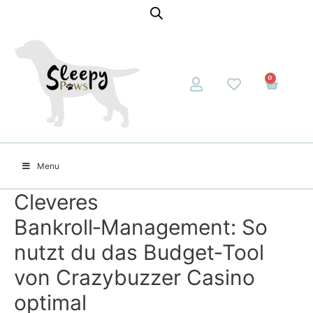
0
Menu
Cleveres
Bankroll‑Management: So
nutzt du das Budget‑Tool
von Crazybuzzer Casino
optimal