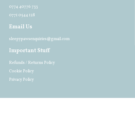
0774 40776 733
0771 0544 128
Email Us
sleepypawsenquiries@gmail.com
Important Stuff
Refunds / Returns Policy
Cookie Policy
Privacy Policy