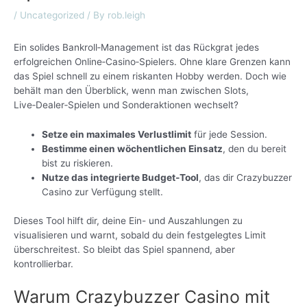
/
Uncategorized
/ By
rob.leigh
Ein solides Bankroll‑Management ist das Rückgrat jedes
erfolgreichen Online‑Casino‑Spielers. Ohne klare Grenzen kann
das Spiel schnell zu einem riskanten Hobby werden. Doch wie
behält man den Überblick, wenn man zwischen Slots,
Live‑Dealer‑Spielen und Sonderaktionen wechselt?
Setze ein maximales Verlustlimit
für jede Session.
Bestimme einen wöchentlichen Einsatz
, den du bereit
bist zu riskieren.
Nutze das integrierte Budget‑Tool
, das dir Crazybuzzer
Casino zur Verfügung stellt.
Dieses Tool hilft dir, deine Ein- und Auszahlungen zu
visualisieren und warnt, sobald du dein festgelegtes Limit
überschreitest. So bleibt das Spiel spannend, aber
kontrollierbar.
Warum Crazybuzzer Casino mit