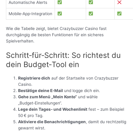
Automatische Alerts
Mobile‑App‑Integration
Wie die Tabelle zeigt, bietet Crazybuzzer Casino fast
durchgängig die besten Funktionen für ein sicheres
Spielverhalten.
Schritt‑für‑Schritt: So richtest du
dein Budget‑Tool ein
Registriere dich
auf der Startseite von Crazybuzzer
Casino.
Bestätige deine E‑Mail
und logge dich ein.
Gehe zum Menü „Mein Konto“
und wähle
„Budget‑Einstellungen“.
Lege dein Tages‑ und Wochenlimit
fest – zum Beispiel
50 € pro Tag.
Aktiviere die Benachrichtigungen
, damit du rechtzeitig
gewarnt wirst.