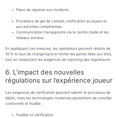
Plans de réponse aux incidents
Procédure de gel de compte, notification au joueur et
aux autorités compétentes.
Communication transparente via le centre d’aide et les
réseaux sociaux.
En appliquant ces mesures, les opérateurs peuvent réduire de
30 % le taux de charge‑back et limiter les pertes liées aux bots,
tout en respectant les exigences de reporting des régulateurs.
6. L’impact des nouvelles
régulations sur l’expérience joueur
Les exigences de vérification peuvent ralentir le processus de
dépôt, mais les technologies modernes permettent de concilier
conformité et fluidité.
Fluidité vs vérification