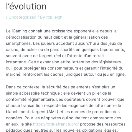
l’évolution
/
Uncategorized
/ By
rob.leigh
Le iGaming connaît une croissance exponentielle depuis la
démocratisation du haut débit et la généralisation des
smartphones. Les joueurs accèdent aujourd’hui à des jeux de
casino, de poker ou de paris sportifs en quelques tapotements,
souvent avec de l’argent réel et l’attente d’un retrait
instantané. Cette expansion attire l’attention des législateurs
qui, pour protéger les consommateurs et garantir l’intégrité du
marché, renforcent les cadres juridiques autour du jeu en ligne.
Dans ce contexte, la sécurité des paiements n’est plus un
simple accessoire technique : elle devient un pilier de la
conformité réglementaire. Les opérateurs doivent prouver que
chaque transaction respecte les exigences de lutte contre le
blanchiment d’argent (AML) et les normes de protection des
données. Pour les néophytes qui souhaitent comprendre ces
enjeux, le site
https://orguefrance.org/
propose des ressources
pédagogiques neutres sur les nouvelles obligations légales.