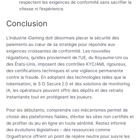
respectent les exigences de conformité sans sacrifier la
vitesse ni l’expérience.
Conclusion
L’industrie iGaming doit désormais placer la sécurité des
paiements au cœur de sa stratégie pour répondre aux
exigences croissantes de conformité. Les nouvelles
régulations, qu’elles proviennent de l’UE, du Royaume‑Uni ou
des États‑Unis, imposent des contrôles KYC/AML rigoureux,
des certifications techniques et une vigilance permanente
contre la fraude. En adoptant des technologies telles que la
tokenisation, le 3‑D Secure 2.0 et des solutions de monitoring
IA, les opérateurs peuvent offrir des dépôts et des retraits
instantanés tout en protégeant les joueurs.
Pour les débutants, comprendre ces mécanismes permet de
choisir des plateformes fiables, d’éviter les sites non certifiés et
de profiter du jeu en ligne en toute sérénité. Restez informé
des évolutions législatives – des ressources comme
Orguefrance offrent un point de repère neutre pour suivre les