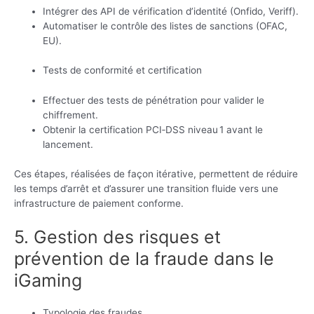
Intégrer des API de vérification d’identité (Onfido, Veriff).
Automatiser le contrôle des listes de sanctions (OFAC,
EU).
Tests de conformité et certification
Effectuer des tests de pénétration pour valider le
chiffrement.
Obtenir la certification PCI‑DSS niveau 1 avant le
lancement.
Ces étapes, réalisées de façon itérative, permettent de réduire
les temps d’arrêt et d’assurer une transition fluide vers une
infrastructure de paiement conforme.
5. Gestion des risques et
prévention de la fraude dans le
iGaming
Typologie des fraudes