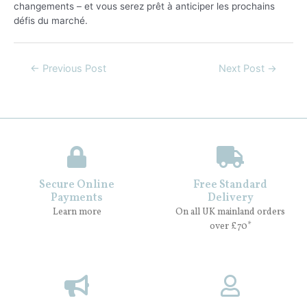
changements – et vous serez prêt à anticiper les prochains
défis du marché.
←
Previous Post
Next Post
→
Secure Online
Free Standard
Payments
Delivery
Learn more
On all UK mainland orders
over £70*