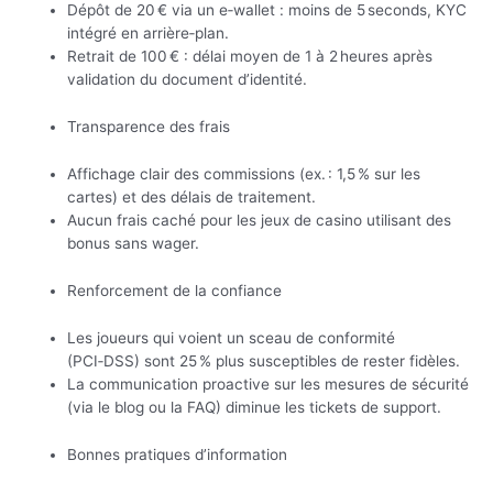
Dépôt de 20 € via un e‑wallet : moins de 5 seconds, KYC
intégré en arrière‑plan.
Retrait de 100 € : délai moyen de 1 à 2 heures après
validation du document d’identité.
Transparence des frais
Affichage clair des commissions (ex. : 1,5 % sur les
cartes) et des délais de traitement.
Aucun frais caché pour les jeux de casino utilisant des
bonus sans wager.
Renforcement de la confiance
Les joueurs qui voient un sceau de conformité
(PCI‑DSS) sont 25 % plus susceptibles de rester fidèles.
La communication proactive sur les mesures de sécurité
(via le blog ou la FAQ) diminue les tickets de support.
Bonnes pratiques d’information