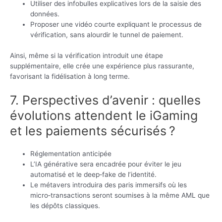
Utiliser des infobulles explicatives lors de la saisie des
données.
Proposer une vidéo courte expliquant le processus de
vérification, sans alourdir le tunnel de paiement.
Ainsi, même si la vérification introduit une étape
supplémentaire, elle crée une expérience plus rassurante,
favorisant la fidélisation à long terme.
7. Perspectives d’avenir : quelles
évolutions attendent le iGaming
et les paiements sécurisés ?
Réglementation anticipée
L’IA générative sera encadrée pour éviter le jeu
automatisé et le deep‑fake de l’identité.
Le métavers introduira des paris immersifs où les
micro‑transactions seront soumises à la même AML que
les dépôts classiques.