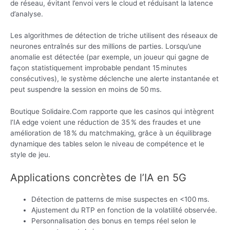
de réseau, évitant l’envoi vers le cloud et réduisant la latence
d’analyse.
Les algorithmes de détection de triche utilisent des réseaux de
neurones entraînés sur des millions de parties. Lorsqu’une
anomalie est détectée (par exemple, un joueur qui gagne de
façon statistiquement improbable pendant 15 minutes
consécutives), le système déclenche une alerte instantanée et
peut suspendre la session en moins de 50 ms.
Boutique Solidaire.Com rapporte que les casinos qui intègrent
l’IA edge voient une réduction de 35 % des fraudes et une
amélioration de 18 % du matchmaking, grâce à un équilibrage
dynamique des tables selon le niveau de compétence et le
style de jeu.
Applications concrètes de l’IA en 5G
Détection de patterns de mise suspectes en <100 ms.
Ajustement du RTP en fonction de la volatilité observée.
Personnalisation des bonus en temps réel selon le