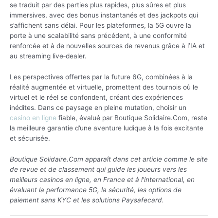
se traduit par des parties plus rapides, plus sûres et plus
immersives, avec des bonus instantanés et des jackpots qui
s’affichent sans délai. Pour les plateformes, la 5G ouvre la
porte à une scalabilité sans précédent, à une conformité
renforcée et à de nouvelles sources de revenus grâce à l’IA et
au streaming live‑dealer.
Les perspectives offertes par la future 6G, combinées à la
réalité augmentée et virtuelle, promettent des tournois où le
virtuel et le réel se confondent, créant des expériences
inédites. Dans ce paysage en pleine mutation, choisir un
casino en ligne
fiable, évalué par Boutique Solidaire.Com, reste
la meilleure garantie d’une aventure ludique à la fois excitante
et sécurisée.
Boutique Solidaire.Com apparaît dans cet article comme le site
de revue et de classement qui guide les joueurs vers les
meilleurs casinos en ligne, en France et à l’international, en
évaluant la performance 5G, la sécurité, les options de
paiement sans KYC et les solutions Paysafecard.