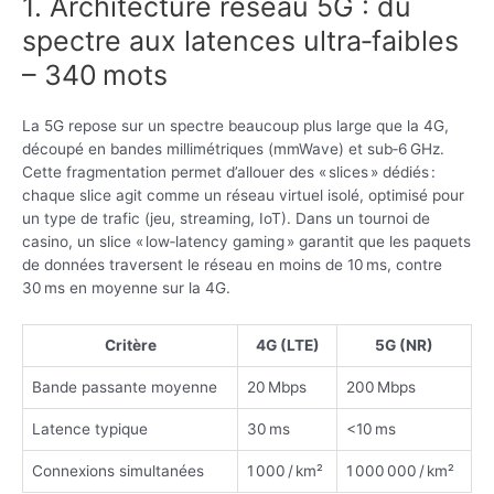
1. Architecture réseau 5G : du
spectre aux latences ultra‑faibles
– 340 mots
La 5G repose sur un spectre beaucoup plus large que la 4G,
découpé en bandes millimétriques (mmWave) et sub‑6 GHz.
Cette fragmentation permet d’allouer des « slices » dédiés :
chaque slice agit comme un réseau virtuel isolé, optimisé pour
un type de trafic (jeu, streaming, IoT). Dans un tournoi de
casino, un slice « low‑latency gaming » garantit que les paquets
de données traversent le réseau en moins de 10 ms, contre
30 ms en moyenne sur la 4G.
Critère
4G (LTE)
5G (NR)
Bande passante moyenne
20 Mbps
200 Mbps
Latence typique
30 ms
<10 ms
Connexions simultanées
1 000 / km²
1 000 000 / km²