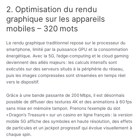
2. Optimisation du rendu
graphique sur les appareils
mobiles – 320 mots
Le rendu graphique traditionnel repose sur le processeur du
smartphone, limité par la puissance GPU et la consommation
énergétique. Avec la 5G, l’edge‑computing et le cloud gaming
deviennent des alliés majeurs : les calculs intensifs sont
exécutés sur des serveurs situés à la périphérie du réseau,
puis les images compressées sont streamées en temps réel
vers le dispositif.
Grâce à une bande passante de 200 Mbps, il est désormais
possible de diffuser des textures 4K et des animations à 60 fps
sans mise en mémoire tampon. Prenons l’exemple du slot
« Dragon’s Treasure » sur un casino en ligne français : la version
mobile 5G affiche des symboles en haute résolution, des effets
de particules et un jackpot progressif qui évolue visuellement à
chaque spin.