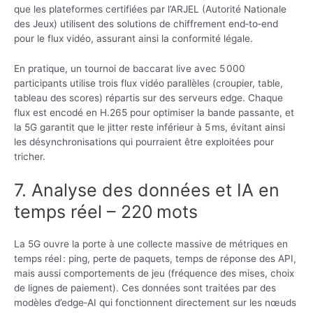
que les plateformes certifiées par l’ARJEL (Autorité Nationale
des Jeux) utilisent des solutions de chiffrement end‑to‑end
pour le flux vidéo, assurant ainsi la conformité légale.
En pratique, un tournoi de baccarat live avec 5 000
participants utilise trois flux vidéo parallèles (croupier, table,
tableau des scores) répartis sur des serveurs edge. Chaque
flux est encodé en H.265 pour optimiser la bande passante, et
la 5G garantit que le jitter reste inférieur à 5 ms, évitant ainsi
les désynchronisations qui pourraient être exploitées pour
tricher.
7. Analyse des données et IA en
temps réel – 220 mots
La 5G ouvre la porte à une collecte massive de métriques en
temps réel : ping, perte de paquets, temps de réponse des API,
mais aussi comportements de jeu (fréquence des mises, choix
de lignes de paiement). Ces données sont traitées par des
modèles d’edge‑AI qui fonctionnent directement sur les nœuds