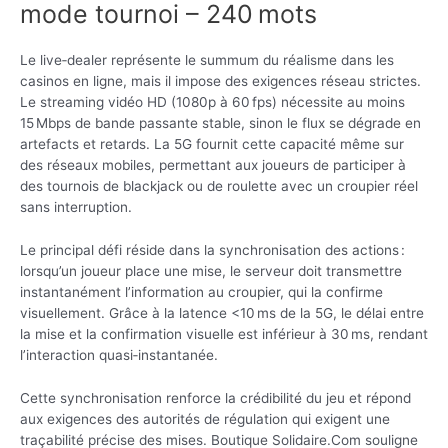
mode tournoi – 240 mots
Le live‑dealer représente le summum du réalisme dans les
casinos en ligne, mais il impose des exigences réseau strictes.
Le streaming vidéo HD (1080p à 60 fps) nécessite au moins
15 Mbps de bande passante stable, sinon le flux se dégrade en
artefacts et retards. La 5G fournit cette capacité même sur
des réseaux mobiles, permettant aux joueurs de participer à
des tournois de blackjack ou de roulette avec un croupier réel
sans interruption.
Le principal défi réside dans la synchronisation des actions :
lorsqu’un joueur place une mise, le serveur doit transmettre
instantanément l’information au croupier, qui la confirme
visuellement. Grâce à la latence <10 ms de la 5G, le délai entre
la mise et la confirmation visuelle est inférieur à 30 ms, rendant
l’interaction quasi‑instantanée.
Cette synchronisation renforce la crédibilité du jeu et répond
aux exigences des autorités de régulation qui exigent une
traçabilité précise des mises. Boutique Solidaire.Com souligne