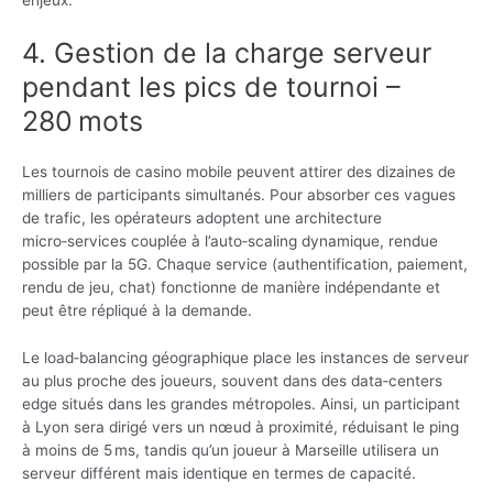
4. Gestion de la charge serveur
pendant les pics de tournoi –
280 mots
Les tournois de casino mobile peuvent attirer des dizaines de
milliers de participants simultanés. Pour absorber ces vagues
de trafic, les opérateurs adoptent une architecture
micro‑services couplée à l’auto‑scaling dynamique, rendue
possible par la 5G. Chaque service (authentification, paiement,
rendu de jeu, chat) fonctionne de manière indépendante et
peut être répliqué à la demande.
Le load‑balancing géographique place les instances de serveur
au plus proche des joueurs, souvent dans des data‑centers
edge situés dans les grandes métropoles. Ainsi, un participant
à Lyon sera dirigé vers un nœud à proximité, réduisant le ping
à moins de 5 ms, tandis qu’un joueur à Marseille utilisera un
serveur différent mais identique en termes de capacité.