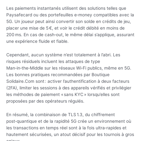
Les paiements instantanés utilisent des solutions telles que
Paysafecard ou des portefeuilles e‑money compatibles avec la
5G. Un joueur peut ainsi convertir son solde en crédits de jeu,
placer une mise de 5 €, et voir le crédit débité en moins de
200 ms. En cas de cash‑out, le même délai s’applique, assurant
une expérience fluide et fiable.
Cependant, aucun système n’est totalement à l’abri. Les
risques résiduels incluent les attaques de type
Man‑in‑the‑Middle sur les réseaux Wi‑Fi publics, même en 5G.
Les bonnes pratiques recommandées par Boutique
Solidaire.Com sont : activer l’authentification à deux facteurs
(2FA), limiter les sessions à des appareils vérifiés et privilégier
les méthodes de paiement « sans KYC » lorsqu’elles sont
proposées par des opérateurs régulés.
En résumé, la combinaison de TLS 1.3, du chiffrement
post‑quantique et de la rapidité 5G crée un environnement où
les transactions en temps réel sont à la fois ultra‑rapides et
hautement sécurisées, un atout décisif pour les tournois à gros
enjeux.