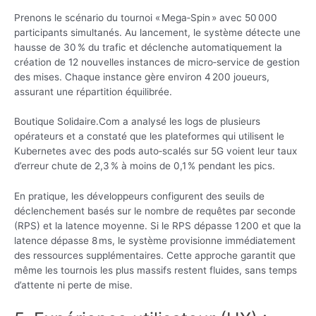
Prenons le scénario du tournoi « Mega‑Spin » avec 50 000
participants simultanés. Au lancement, le système détecte une
hausse de 30 % du trafic et déclenche automatiquement la
création de 12 nouvelles instances de micro‑service de gestion
des mises. Chaque instance gère environ 4 200 joueurs,
assurant une répartition équilibrée.
Boutique Solidaire.Com a analysé les logs de plusieurs
opérateurs et a constaté que les plateformes qui utilisent le
Kubernetes avec des pods auto‑scalés sur 5G voient leur taux
d’erreur chute de 2,3 % à moins de 0,1 % pendant les pics.
En pratique, les développeurs configurent des seuils de
déclenchement basés sur le nombre de requêtes par seconde
(RPS) et la latence moyenne. Si le RPS dépasse 1 200 et que la
latence dépasse 8 ms, le système provisionne immédiatement
des ressources supplémentaires. Cette approche garantit que
même les tournois les plus massifs restent fluides, sans temps
d’attente ni perte de mise.