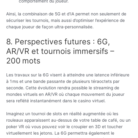
comportement du joueur.
Ainsi, la combinaison de 5G et d’IA permet non seulement de
sécuriser les tournois, mais aussi d’optimiser l’expérience de
chaque joueur de façon ultra‑personnalisée.
8. Perspectives futures : 6G,
AR/VR et tournois immersifs –
200 mots
Les travaux sur la 6G visent à atteindre une latence inférieure
à 1 ms et une bande passante de plusieurs téraoctets par
seconde. Cette évolution rendra possible le streaming de
mondes virtuels en AR/VR où chaque mouvement du joueur
sera reflété instantanément dans le casino virtuel.
Imaginez un tournoi de slots en réalité augmentée où les
rouleaux apparaissent au-dessus de votre table de café, ou un
poker VR où vous pouvez voir le croupier en 3D et toucher
virtuellement les jetons. La 6G permettra également le