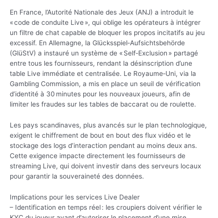
En France, l’Autorité Nationale des Jeux (ANJ) a introduit le
« code de conduite Live », qui oblige les opérateurs à intégrer
un filtre de chat capable de bloquer les propos incitatifs au jeu
excessif. En Allemagne, la Glücksspiel‑Aufsichtsbehörde
(GlüStV) a instauré un système de « Self‑Exclusion » partagé
entre tous les fournisseurs, rendant la désinscription d’une
table Live immédiate et centralisée. Le Royaume‑Uni, via la
Gambling Commission, a mis en place un seuil de vérification
d’identité à 30 minutes pour les nouveaux joueurs, afin de
limiter les fraudes sur les tables de baccarat ou de roulette.
Les pays scandinaves, plus avancés sur le plan technologique,
exigent le chiffrement de bout en bout des flux vidéo et le
stockage des logs d’interaction pendant au moins deux ans.
Cette exigence impacte directement les fournisseurs de
streaming Live, qui doivent investir dans des serveurs locaux
pour garantir la souveraineté des données.
Implications pour les services Live Dealer
– Identification en temps réel : les croupiers doivent vérifier le
KYC du joueur avant d’autoriser le placement d’une mise.