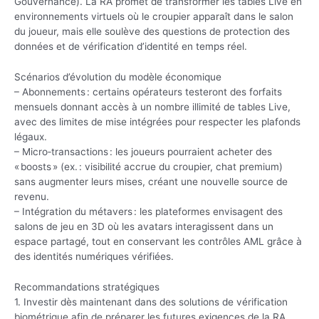
Gouvernance). La RA promet de transformer les tables Live en
environnements virtuels où le croupier apparaît dans le salon
du joueur, mais elle soulève des questions de protection des
données et de vérification d’identité en temps réel.
Scénarios d’évolution du modèle économique
– Abonnements : certains opérateurs testeront des forfaits
mensuels donnant accès à un nombre illimité de tables Live,
avec des limites de mise intégrées pour respecter les plafonds
légaux.
– Micro‑transactions : les joueurs pourraient acheter des
« boosts » (ex. : visibilité accrue du croupier, chat premium)
sans augmenter leurs mises, créant une nouvelle source de
revenu.
– Intégration du métavers : les plateformes envisagent des
salons de jeu en 3D où les avatars interagissent dans un
espace partagé, tout en conservant les contrôles AML grâce à
des identités numériques vérifiées.
Recommandations stratégiques
1. Investir dès maintenant dans des solutions de vérification
biométrique afin de préparer les futures exigences de la RA.