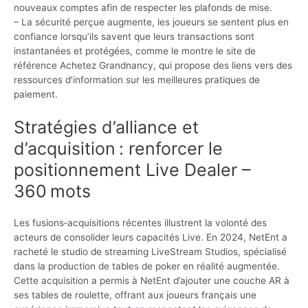
nouveaux comptes afin de respecter les plafonds de mise.
– La sécurité perçue augmente, les joueurs se sentent plus en
confiance lorsqu’ils savent que leurs transactions sont
instantanées et protégées, comme le montre le site de
référence Achetez Grandnancy, qui propose des liens vers des
ressources d’information sur les meilleures pratiques de
paiement.
Stratégies d’alliance et
d’acquisition : renforcer le
positionnement Live Dealer –
360 mots
Les fusions‑acquisitions récentes illustrent la volonté des
acteurs de consolider leurs capacités Live. En 2024, NetEnt a
racheté le studio de streaming LiveStream Studios, spécialisé
dans la production de tables de poker en réalité augmentée.
Cette acquisition a permis à NetEnt d’ajouter une couche AR à
ses tables de roulette, offrant aux joueurs français une