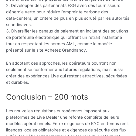
2. Développer des partenariats ESG avec des fournisseurs
d’énergie verte pour réduire l’empreinte carbone des
data‑centers, un critère de plus en plus scruté par les autorités
scandinaves.
3. Diversifier les canaux de paiement en incluant des solutions
de portefeuille électronique qui offrent un retrait instantané
tout en respectant les normes AML, comme le modèle
présenté sur le site Achetez Grandnancy.
En adoptant ces approches, les opérateurs pourront non
seulement se conformer aux futures régulations, mais aussi
créer des expériences Live qui restent attractives, sécurisées
et durables.
Conclusion – 200 mots
Les nouvelles régulations européennes imposent aux
plateformes de Live Dealer une refonte complète de leurs
modèles opérationnels. Entre exigences de KYC en temps réel,
licences locales obligatoires et exigences de sécurité des flux