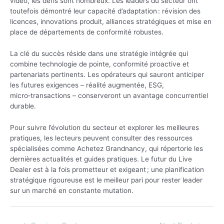
vidéo, les défis sont nombreux. Les leaders du secteur ont
toutefois démontré leur capacité d’adaptation : révision des
licences, innovations produit, alliances stratégiques et mise en
place de départements de conformité robustes.
La clé du succès réside dans une stratégie intégrée qui
combine technologie de pointe, conformité proactive et
partenariats pertinents. Les opérateurs qui sauront anticiper
les futures exigences – réalité augmentée, ESG,
micro‑transactions – conserveront un avantage concurrentiel
durable.
Pour suivre l’évolution du secteur et explorer les meilleures
pratiques, les lecteurs peuvent consulter des ressources
spécialisées comme Achetez Grandnancy, qui répertorie les
dernières actualités et guides pratiques. Le futur du Live
Dealer est à la fois prometteur et exigeant ; une planification
stratégique rigoureuse est le meilleur pari pour rester leader
sur un marché en constante mutation.