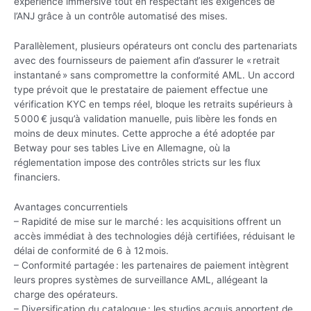
expérience immersive tout en respectant les exigences de
l’ANJ grâce à un contrôle automatisé des mises.
Parallèlement, plusieurs opérateurs ont conclu des partenariats
avec des fournisseurs de paiement afin d’assurer le « retrait
instantané » sans compromettre la conformité AML. Un accord
type prévoit que le prestataire de paiement effectue une
vérification KYC en temps réel, bloque les retraits supérieurs à
5 000 € jusqu’à validation manuelle, puis libère les fonds en
moins de deux minutes. Cette approche a été adoptée par
Betway pour ses tables Live en Allemagne, où la
réglementation impose des contrôles stricts sur les flux
financiers.
Avantages concurrentiels
– Rapidité de mise sur le marché : les acquisitions offrent un
accès immédiat à des technologies déjà certifiées, réduisant le
délai de conformité de 6 à 12 mois.
– Conformité partagée : les partenaires de paiement intègrent
leurs propres systèmes de surveillance AML, allégeant la
charge des opérateurs.
– Diversification du catalogue : les studios acquis apportent de