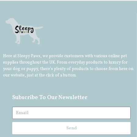
Here at Sleepy Paws, we provide customers with various online pet
supplies throughout the UK. From everyday products to luxury for
your
dog
or
puppy
, there’s plenty of products to choose from here on
our website, just at the click of a button.
Subscribe To Our Newsletter
Send