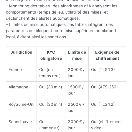
– Monitoring des tables : des algorithmes d’IA analysent les
comportements (temps de jeu, volatilité des mises) et
déclenchent des alertes automatiques.
– Limites de mise automatiques : les tables intègrent des
paramètres qui bloquent toute mise supérieure au plafond
légal, évitant ainsi les sanctions.
Juridiction
KYC
Limite de
Exigence de
obligatoire
mise
chiffrement
France
Oui (en
2 000 € /
Oui (TLS 1.3)
temps réel)
jour
Allemagne
Oui (30 min)
1 500 € /
Oui (AES‑256)
jour
Royaume‑Uni
Oui (30 min)
2 500 € /
Oui (TLS 1.2)
jour
Scandinavie
Oui
2 000 € /
Oui (chiffrement
(immédiat)
jour
vidéo)