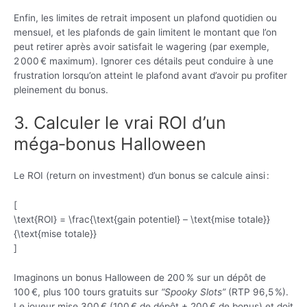
Enfin, les limites de retrait imposent un plafond quotidien ou
mensuel, et les plafonds de gain limitent le montant que l’on
peut retirer après avoir satisfait le wagering (par exemple,
2 000 € maximum). Ignorer ces détails peut conduire à une
frustration lorsqu’on atteint le plafond avant d’avoir pu profiter
pleinement du bonus.
3. Calculer le vrai ROI d’un
méga‑bonus Halloween
Le ROI (return on investment) d’un bonus se calcule ainsi :
[
\text{ROI} = \frac{\text{gain potentiel} – \text{mise totale}}
{\text{mise totale}}
]
Imaginons un bonus Halloween de 200 % sur un dépôt de
100 €, plus 100 tours gratuits sur
“Spooky Slots”
(RTP 96,5 %).
Le joueur mise 300 € (100 € de dépôt + 200 € de bonus) et doit