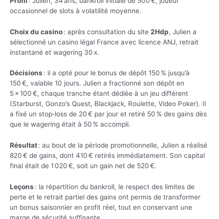
Profil
: Julien, 34 ans, bankroll initiale de 500 €, joueur
occasionnel de slots à volatilité moyenne.
Choix du casino
: après consultation du site
2Hdp
, Julien a
sélectionné un casino légal France avec licence ANJ, retrait
instantané et wagering 30 x.
Décisions
: il a opté pour le bonus de dépôt 150 % jusqu’à
150 €, valable 10 jours. Julien a fractionné son dépôt en
5 × 100 €, chaque tranche étant dédiée à un jeu différent
(Starburst, Gonzo’s Quest, Blackjack, Roulette, Video Poker). Il
a fixé un stop‑loss de 20 € par jour et retiré 50 % des gains dès
que le wagering était à 50 % accompli.
Résultat
: au bout de la période promotionnelle, Julien a réalisé
820 € de gains, dont 410 € retirés immédiatement. Son capital
final était de 1 020 €, soit un gain net de 520 €.
Leçons
: la répartition du bankroll, le respect des limites de
perte et le retrait partiel des gains ont permis de transformer
un bonus saisonnier en profit réel, tout en conservant une
marge de sécurité suffisante.