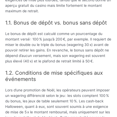
aperçu gratuit du casino mais limite fortement le montant
maximum de retrait.
1.1. Bonus de dépôt vs. bonus sans dépôt
Le bonus de dépôt est calculé comme un pourcentage du
montant versé : 100 % jusqu’à 200 €, par exemple. Il requiert de
miser le double ou le triple du bonus (wagering 30 x) avant de
pouvoir retirer les gains. En revanche, le bonus sans dépôt ne
dépend d’aucun versement, mais son wagering est souvent
plus élevé (40 x) et le plafond de retrait limité à 50 €.
1.2. Conditions de mise spécifiques aux
événements
Lors d’une promotion de Noël, les opérateurs peuvent imposer
un wagering différencié selon le jeu : les slots comptent 100 %
du bonus, les jeux de table seulement 10 %. Les cash‑back
Halloween, quant à eux, sont souvent soumis à une exigence
de mise de 5 x le montant remboursé, mais uniquement sur les