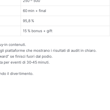
250 – 500
60 min + final
95,8 %
15 % bonus + gift
uy‑in contenuti.
li piattaforme che mostrano i risultati di audit in chiaro.
ard” se finisci fuori dal podio.
a per eventi di 30‑45 minuti.
ando il divertimento.