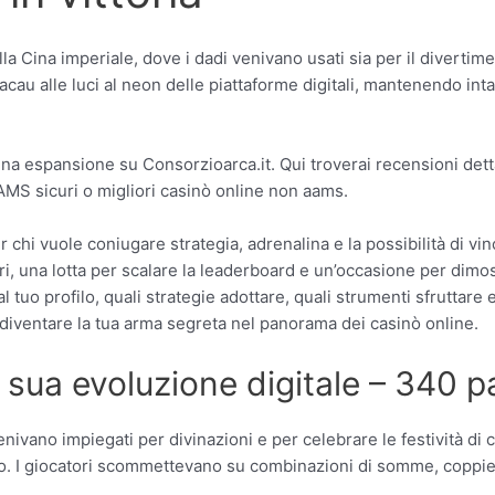
lla Cina imperiale, dove i dadi venivano usati sia per il diverti
cau alle luci al neon delle piattaforme digitali, mantenendo intat
ena espansione su Consorzioarca.it. Qui troverai recensioni detta
AAMS sicuri o migliori casinò online non aams.
r chi vuole coniugare strategia, adrenalina e la possibilità di vi
ri, una lotta per scalare la leaderboard e un’occasione per dimo
 tuo profilo, quali strategie adottare, quali strumenti sfruttare
 diventare la tua arma segreta nel panorama dei casinò online.
la sua evoluzione digitale – 340 p
enivano impiegati per divinazioni e per celebrare le festività di 
nto. I giocatori scommettevano su combinazioni di somme, coppie 