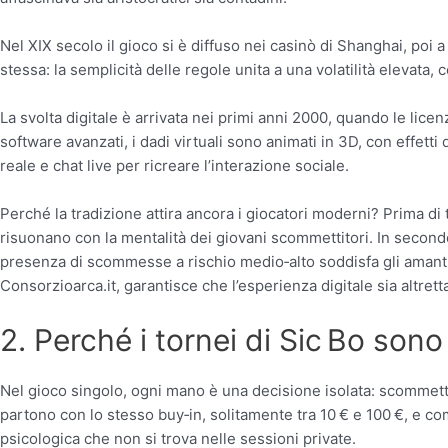
Nel XIX secolo il gioco si è diffuso nei casinò di Shanghai, poi a
stessa: la semplicità delle regole unita a una volatilità elevata, 
La svolta digitale è arrivata nei primi anni 2000, quando le lic
software avanzati, i dadi virtuali sono animati in 3D, con effetti
reale e chat live per ricreare l’interazione sociale.
Perché la tradizione attira ancora i giocatori moderni? Prima di tu
risuonano con la mentalità dei giovani scommettitori. In secondo
presenza di scommesse a rischio medio‑alto soddisfa gli amanti dell
Consorzioarca.it, garantisce che l’esperienza digitale sia altrett
2. Perché i tornei di Sic Bo son
Nel gioco singolo, ogni mano è una decisione isolata: scommetti, i
partono con lo stesso buy‑in, solitamente tra 10 € e 100 €, e co
psicologica che non si trova nelle sessioni private.