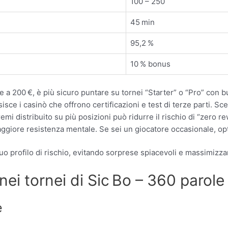
100 – 250
45 min
95,2 %
10 % bonus
ore a 200 €, è più sicuro puntare su tornei “Starter” o “Pro” con b
sce i casinò che offrono certificazioni e test di terze parti. Sceg
i distribuito su più posizioni può ridurre il rischio di “zero rew
aggiore resistenza mentale. Se sei un giocatore occasionale, opt
al tuo profilo di rischio, evitando sorprese spiacevoli e massimizz
nei tornei di Sic Bo – 360 parole
e