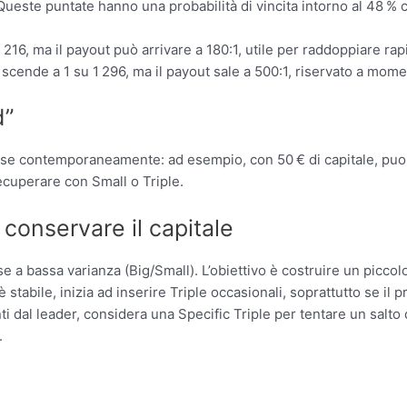
ueste puntate hanno una probabilità di vincita intorno al 48 % co
su 216, ma il payout può arrivare a 180:1, utile per raddoppiare r
à scende a 1 su 1 296, ma il payout sale a 500:1, riservato a momen
d”
esse contemporaneamente: ad esempio, con 50 € di capitale, puoi 
ecuperare con Small o Triple.
conservare il capitale
e a bassa varianza (Big/Small). L’obiettivo è costruire un piccol
 stabile, inizia ad inserire Triple occasionali, soprattutto se il
ti dal leader, considera una Specific Triple per tentare un salto 
.