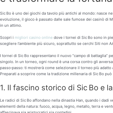
Sic Bo è uno dei giochi da tavolo più antichi al mondo: nasce ne
evoluzione, il gioco è passato dalle sale fumose dei casinò di Ma
in un attimo.
Scopri i
migliori casino online
dove i tornei di Sic Bo sono in pi
scegliere l’ambiente più sicuro, soprattutto se cerchi Siti non 
I tornei di Sic Bo rappresentano il nuovo “campo di battaglia” pe
singolo. In un torneo, ogni round è una corsa contro gli avversa
passo‑passo: ti mostrerà come selezionare il torneo più adatto al
Preparati a scoprire come la tradizione millenaria di Sic Bo può
1. Il fascino storico di Sic Bo e 
Le radici di Sic Bo affondano nella dinastia Han, quando i dadi v
elementi della natura: fuoco, acqua, legno, metallo, terra e ve
affascinava sia aristocratici sia contadini.