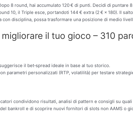
opo 8 round, hai accumulato 120 € di punti. Decidi di puntare 8 
nd 10, il Triple esce, portandoti 144 € extra (2 € × 180). Il sal
con disciplina, possa trasformare una posizione di medio livello
 migliorare il tuo gioco – 310 par
uggerisce il bet‑spread ideale in base al tuo storico.
n parametri personalizzati (RTP, volatilità) per testare strategi
tori condividono risultati, analisi di pattern e consigli su qual
del bankroll e di scoprire nuovi fornitori di slots non AAMS o gi