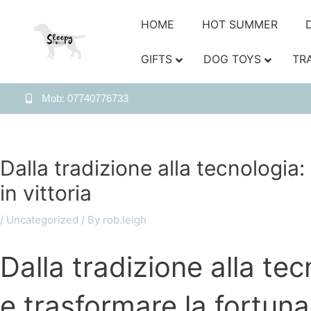
HOME
HOT SUMMER
GIFTS
DOG TOYS
TR
Mob: 07740776733
Dalla tradizione alla tecnologia
in vittoria
/
Uncategorized
/ By
rob.leigh
Dalla tradizione alla te
e trasformare la fortuna 