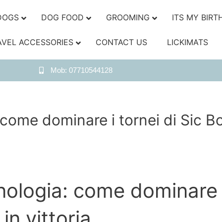
DOGS
DOG FOOD
GROOMING
ITS MY BIRT
AVEL ACCESSORIES
CONTACT US
LICKIMATS
Mob: 07710544128
: come dominare i tornei di Sic B
cnologia: come dominare i
in vittoria