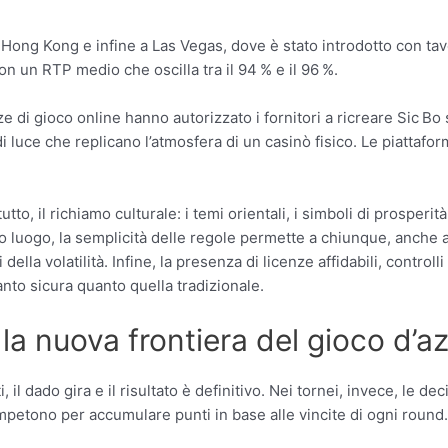
 Hong Kong e infine a Las Vegas, dove è stato introdotto con tavol
con un RTP medio che oscilla tra il 94 % e il 96 %.
enze di gioco online hanno autorizzato i fornitori a ricreare Sic
 di luce che replicano l’atmosfera di un casinò fisico. Le piattaf
tto, il richiamo culturale: i temi orientali, i simboli di prosperit
 luogo, la semplicità delle regole permette a chiunque, anche ai 
a volatilità. Infine, la presenza di licenze affidabili, controlli 
anto sicura quanto quella tradizionale.
o la nuova frontiera del gioco d’
l dado gira e il risultato è definitivo. Nei tornei, invece, le dec
mpetono per accumulare punti in base alle vincite di ogni round.