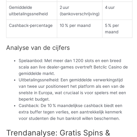
Gemiddelde
2 uur
4 uur
uitbetalingssnelheid
(bankoverschrijving)
Cashback‑percentage
10 % per maand
5 % per
maand
Analyse van de cijfers
Spelaanbod: Met meer dan 1 200 slots en een breed
scala aan live dealer‑games overtreft Betclic Casino de
gemiddelde markt.
Uitbetalingssnelheid: Een gemiddelde verwerkingstijd
van twee uur positioneert het platform als een van de
snelste in Europa, wat cruciaal is voor spelers met een
beperkt budget.
Cashback: De 10 % maandelijkse cashback biedt een
extra buffer tegen verlies, een aantrekkelijk kenmerk
voor studenten die hun bankroll willen beschermen.
Trendanalyse: Gratis Spins &