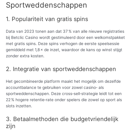
Sportweddenschappen
1. Populariteit van gratis spins
Data van 2023 tonen aan dat 37 % van alle nieuwe registraties
bij Betclic Casino wordt gestimuleerd door een welkomstpakket
met gratis spins. Deze spins verhogen de eerste speelsessie
gemiddeld met 1,8 × de inzet, waardoor de kans op winst stijgt
zonder extra kosten.
2. Integratie van sportweddenschappen
Het gecombineerde platform maakt het mogelijk om dezelfde
accountbalance te gebruiken voor zowel casino‑ als
sportweddenschappen. Deze cross‑sell‑strategie leidt tot een
22 % hogere retentie‑rate onder spelers die zowel op sport als
slots inzetten.
3. Betaalmethoden die budgetvriendelijk
zijn