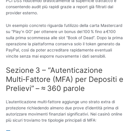
PCI DSS riducendo drasticamente la superficie d’attacco e
consentendo audit più rapidi grazie a report già filtrati dal
provider esterno.
Un esempio concreto riguarda l’utilizzo della carta Mastercard
su “Play’n GO” per ottenere un bonus del 100 % fino a €100
sulla prima scommessa alle slot “Book of Dead”. Dopo la prima
operazione la piattaforma conserva solo il token generato da
PayPal, così da poter accreditare rapidamente eventuali
vincite senza mai esporre nuovamente i dati sensibili.
Sezione 3 – “Autenticazione
Multi‑Fattore (MFA) per Depositi e
Prelievi” – ≈ 360 parole
L’autenticazione multi‑fattore aggiunge uno strato extra di
protezione richiedendo almeno due prove d’identità prima di
autorizzare movimenti finanziari significativi. Nei casinò online
più sicuri troviamo tre tipologie principali di MFA: