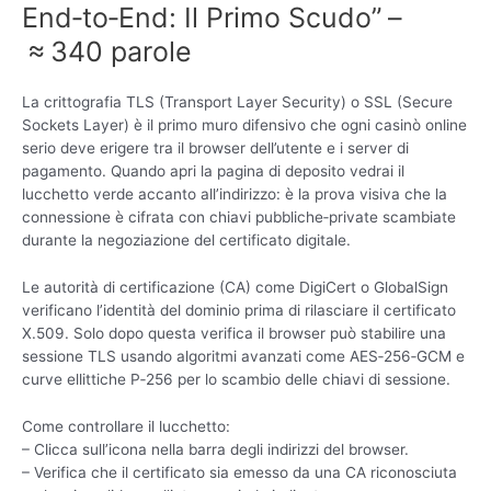
End‑to‑End: Il Primo Scudo” –
≈ 340 parole
La crittografia TLS (Transport Layer Security) o SSL (Secure
Sockets Layer) è il primo muro difensivo che ogni casinò online
serio deve erigere tra il browser dell’utente e i server di
pagamento. Quando apri la pagina di deposito vedrai il
lucchetto verde accanto all’indirizzo: è la prova visiva che la
connessione è cifrata con chiavi pubbliche‑private scambiate
durante la negoziazione del certificato digitale.
Le autorità di certificazione (CA) come DigiCert o GlobalSign
verificano l’identità del dominio prima di rilasciare il certificato
X.509. Solo dopo questa verifica il browser può stabilire una
sessione TLS usando algoritmi avanzati come AES‑256‑GCM e
curve ellittiche P‑256 per lo scambio delle chiavi di sessione.
Come controllare il lucchetto:
– Clicca sull’icona nella barra degli indirizzi del browser.
– Verifica che il certificato sia emesso da una CA riconosciuta