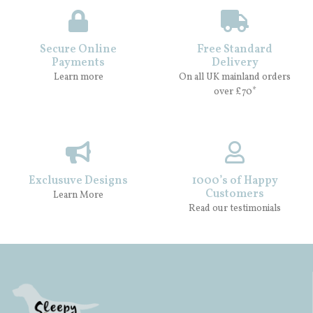
Secure Online
Free Standard
Payments
Delivery
Learn more
On all UK mainland orders
over £70*
Exclusuve Designs
1000’s of Happy
Customers
Learn More
Read our testimonials