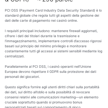
PCI DSS (Payment Card Industry Data Security Standard) è lo
standard globale che regola tutti gli aspetti della gestione dei
dati delle carte di pagamento nei casinò online.
I requisiti principali includono: mantenere firewall aggiornati,
cifrare i dati dei titolari durante la trasmissione e
l’immagazzinamento, implementare controlli d’accesso rigorosi
basati sul principio del minimo privilegio e monitorare
costantemente tutti gli accessi ai sistemi sensibili mediante log
centralizzati.
Parallelamente al PCI DSS, i casinò operanti nell’Unione
Europea devono rispettare il GDPR sulla protezione dei dati
personali dei giocatori.
Questo significa fornire agli utenti diritti chiari sulla portabilità
dei dati, sul diritto all’oblio e sulla possibilità di revocare
consensi relativi alle comunicazioni marketing—un elemento
cruciale soprattutto quando si promuovono bonus
personalizzati basati sul comportamento di gioco.