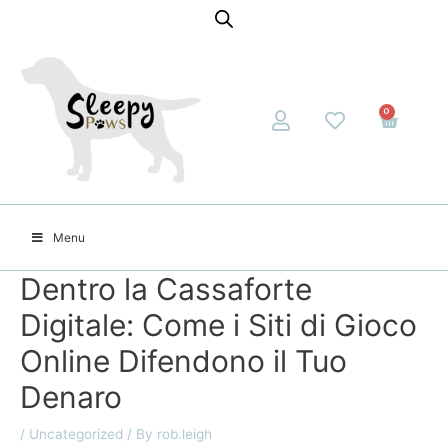
0
Menu
Dentro la Cassaforte
Digitale: Come i Siti di Gioco
Online Difendono il Tuo
Denaro
/
Uncategorized
/ By
rob.leigh