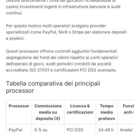
Gestire direttamente i fondi dei giocatori richiederebbe ai
casinò investimenti ingenti in infrastrutture bancarie e audit
continui.
Per questo motivo molti operatori scelgono provider
specializzati come PayPal, Skrill o Stripe per elaborare depositi
e prelievi.
Questi processor offrono controlli aggiuntivi fondamentali:
segregazione dei fondi dei clienti rispetto ai conti operativi
dell’operaio di gioco, audit periodici condotti da società
accreditate ISO 27001 e certificazioni PCI DSS avanzate.
Tabella comparativa dei principali
processor
Processor
Commissione
Licenza &
Tempo
Funzi
media su
certificazioni
medio
anti
deposito (€)
prelievo
PayPal
0 % su
PCI DSS
24‑48 h
Analisi