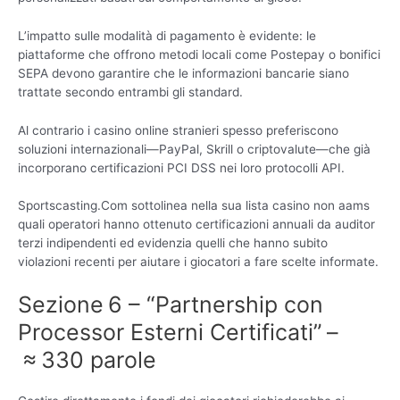
L’impatto sulle modalità di pagamento è evidente: le
piattaforme che offrono metodi locali come Postepay o bonifici
SEPA devono garantire che le informazioni bancarie siano
trattate secondo entrambi gli standard.
Al contrario i casino online stranieri spesso preferiscono
soluzioni internazionali—PayPal, Skrill o criptovalute—che già
incorporano certificazioni PCI DSS nei loro protocolli API.
Sportscasting.Com sottolinea nella sua lista casino non aams
quali operatori hanno ottenuto certificazioni annuali da auditor
terzi indipendenti ed evidenzia quelli che hanno subito
violazioni recenti per aiutare i giocatori a fare scelte informate.
Sezione 6 – “Partnership con
Processor Esterni Certificati” –
≈ 330 parole