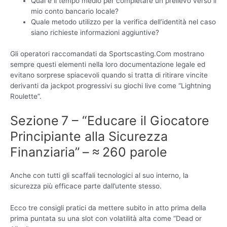
Qual è il tempo medio per completare un prelievo verso il
mio conto bancario locale?
Quale metodo utilizzo per la verifica dell’identità nel caso
siano richieste informazioni aggiuntive?
Gli operatori raccomandati da Sportscasting.Com mostrano
sempre questi elementi nella loro documentazione legale ed
evitano sorprese spiacevoli quando si tratta di ritirare vincite
derivanti da jackpot progressivi su giochi live come “Lightning
Roulette”.
Sezione 7 – “Educare il Giocatore
Principiante alla Sicurezza
Finanziaria” – ≈ 260 parole
Anche con tutti gli scaffali tecnologici al suo interno, la
sicurezza più efficace parte dall’utente stesso.
Ecco tre consigli pratici da mettere subito in atto prima della
prima puntata su una slot con volatilità alta come “Dead or