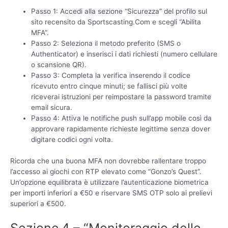
Passo 1: Accedi alla sezione “Sicurezza” del profilo sul
sito recensito da Sportscasting.Com e scegli “Abilita
MFA”.
Passo 2: Seleziona il metodo preferito (SMS o
Authenticator) e inserisci i dati richiesti (numero cellulare
o scansione QR).
Passo 3: Completa la verifica inserendo il codice
ricevuto entro cinque minuti; se fallisci più volte
riceverai istruzioni per reimpostare la password tramite
email sicura.
Passo 4: Attiva le notifiche push sull’app mobile così da
approvare rapidamente richieste legittime senza dover
digitare codici ogni volta.
Ricorda che una buona MFA non dovrebbe rallentare troppo
l’accesso ai giochi con RTP elevato come “Gonzo’s Quest”.
Un’opzione equilibrata è utilizzare l’autenticazione biometrica
per importi inferiori a €50 e riservare SMS OTP solo ai prelievi
superiori a €500.
Sezione 4 – “Monitoraggio delle