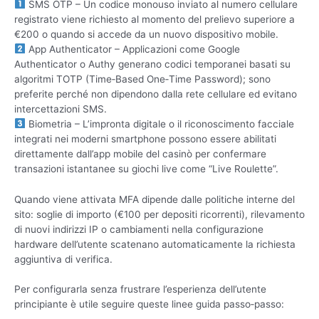
SMS OTP – Un codice monouso inviato al numero cellulare
registrato viene richiesto al momento del prelievo superiore a
€200 o quando si accede da un nuovo dispositivo mobile.
App Authenticator – Applicazioni come Google
Authenticator o Authy generano codici temporanei basati su
algoritmi TOTP (Time‑Based One‑Time Password); sono
preferite perché non dipendono dalla rete cellulare ed evitano
intercettazioni SMS.
Biometria – L’impronta digitale o il riconoscimento facciale
integrati nei moderni smartphone possono essere abilitati
direttamente dall’app mobile del casinò per confermare
transazioni istantanee su giochi live come “Live Roulette”.
Quando viene attivata MFA dipende dalle politiche interne del
sito: soglie di importo (€100 per depositi ricorrenti), rilevamento
di nuovi indirizzi IP o cambiamenti nella configurazione
hardware dell’utente scatenano automaticamente la richiesta
aggiuntiva di verifica.
Per configurarla senza frustrare l’esperienza dell’utente
principiante è utile seguire queste linee guida passo‑passo: