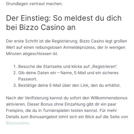
Grundlagen vertraut machen.
Der Einstieg: So meldest du dich
bei Bizzo Casino an
Der erste Schritt ist die Registrierung. Bizzo Casino legt großen
Wert auf einen reibungslosen Anmeldeprozess, der in wenigen
Minuten abgeschlossen ist.
Besuche die Startseite und klicke auf „Registrieren“.
Gib deine Daten ein – Name, E‑Mail und ein sicheres
Passwort.
Bestätige deine E‑Mail über den Link, den du erhältst.
Nach der Verifizierung kannst du sofort den Willkommensbonus
aktivieren. Dieser Bonus ohne Einzahlung gibt dir ein paar
Freispins, die du in Turnierspielen testen kannst. Für mehr
Details zum Bonusangebot lohnt sich ein Blick auf die Seite von
Bizzocasino
.