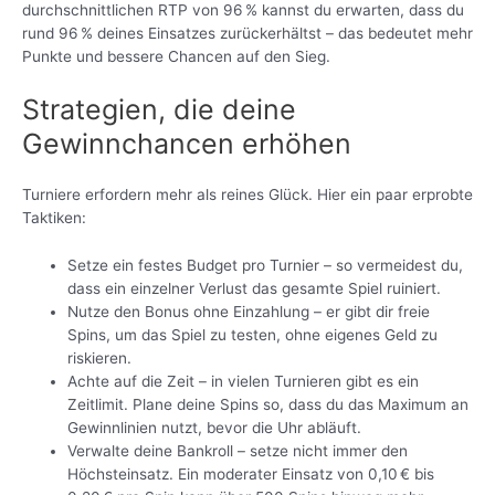
durchschnittlichen RTP von 96 % kannst du erwarten, dass du
rund 96 % deines Einsatzes zurückerhältst – das bedeutet mehr
Punkte und bessere Chancen auf den Sieg.
Strategien, die deine
Gewinnchancen erhöhen
Turniere erfordern mehr als reines Glück. Hier ein paar erprobte
Taktiken:
Setze ein festes Budget pro Turnier – so vermeidest du,
dass ein einzelner Verlust das gesamte Spiel ruiniert.
Nutze den Bonus ohne Einzahlung – er gibt dir freie
Spins, um das Spiel zu testen, ohne eigenes Geld zu
riskieren.
Achte auf die Zeit – in vielen Turnieren gibt es ein
Zeitlimit. Plane deine Spins so, dass du das Maximum an
Gewinnlinien nutzt, bevor die Uhr abläuft.
Verwalte deine Bankroll – setze nicht immer den
Höchsteinsatz. Ein moderater Einsatz von 0,10 € bis