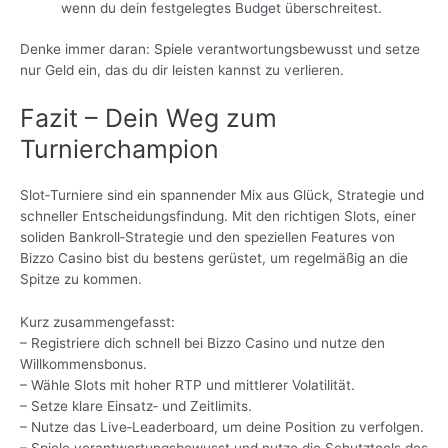
wenn du dein festgelegtes Budget überschreitest.
Denke immer daran: Spiele verantwortungsbewusst und setze
nur Geld ein, das du dir leisten kannst zu verlieren.
Fazit – Dein Weg zum
Turnierchampion
Slot‑Turniere sind ein spannender Mix aus Glück, Strategie und
schneller Entscheidungsfindung. Mit den richtigen Slots, einer
soliden Bankroll‑Strategie und den speziellen Features von
Bizzo Casino bist du bestens gerüstet, um regelmäßig an die
Spitze zu kommen.
Kurz zusammengefasst:
– Registriere dich schnell bei Bizzo Casino und nutze den
Willkommensbonus.
– Wähle Slots mit hoher RTP und mittlerer Volatilität.
– Setze klare Einsatz‑ und Zeitlimits.
– Nutze das Live‑Leaderboard, um deine Position zu verfolgen.
– Spiele verantwortungsbewusst und nutze die Schutztools des