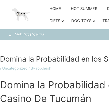
HOME
HOT SUMMER
GIFTS
DOG TOYS
TR
Mob: 07740776733
Domina la Probabilidad en los 
/
Uncategorized
/ By
rob.leigh
Domina la Probabilidad 
Casino De Tucumán