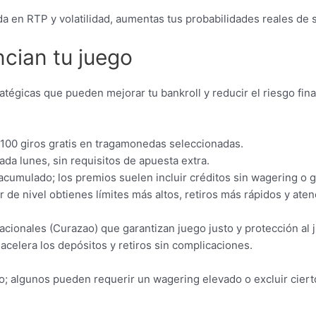
a en RTP y volatilidad, aumentas tus probabilidades reales de sa
cian tu juego
tégicas que pueden mejorar tu bankroll y reducir el riesgo fin
 100 giros gratis en tragamonedas seleccionadas.
da lunes, sin requisitos de apuesta extra.
cumulado; los premios suelen incluir créditos sin wagering o gi
 de nivel obtienes límites más altos, retiros más rápidos y ate
acionales (Curazao) que garantizan juego justo y protección al
acelera los depósitos y retiros sin complicaciones.
; algunos pueden requerir un wagering elevado o excluir ciertos