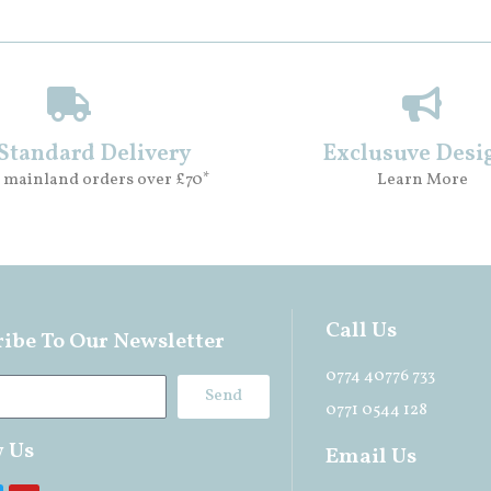
 Standard Delivery
Exclusuve Desi
 mainland orders over £70*
Learn More
Call Us
ibe To Our Newsletter
0774 40776 733
Send
0771 0544 128
w Us
Email Us