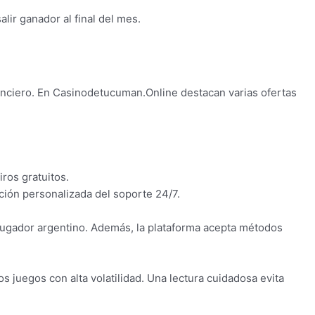
lir ganador al final del mes.
anciero. En Casinodetucuman.Online destacan varias ofertas
ros gratuitos.
nción personalizada del soporte 24/7.
 jugador argentino. Además, la plataforma acepta métodos
 juegos con alta volatilidad. Una lectura cuidadosa evita