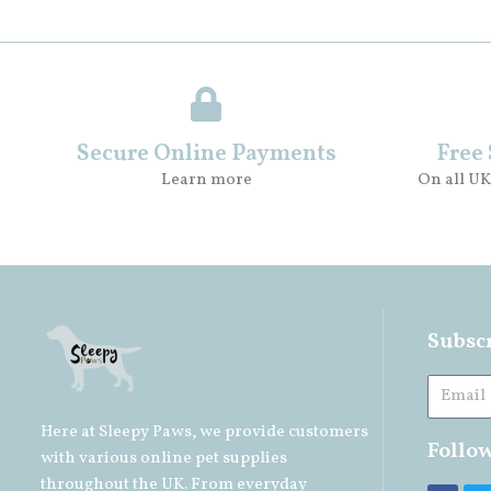
Secure Online Payments
Free
Learn more
On all UK
Subscr
Here at Sleepy Paws, we provide customers
Follo
with various online pet supplies
throughout the UK. From everyday