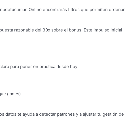
asinodetucuman.Online encontrarás filtros que permiten ordenar
puesta razonable del 30x sobre el bonus. Este impulso inicial
 clara para poner en práctica desde hoy:
que ganes).
os datos te ayuda a detectar patrones y a ajustar tu gestión de