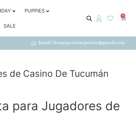
HDAY
PUPPIES
0
SALE
Email: Sleepypawsenquiries@gmail.com
ores de Casino De Tucumán
rta para Jugadores de