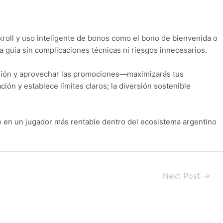
roll y uso inteligente de bonos como el bono de bienvenida o
a guía sin complicaciones técnicas ni riesgos innecesarios.
 sesión y aprovechar las promociones—maximizarás tus
ión y establece límites claros; la diversión sostenible
te en un jugador más rentable dentro del ecosistema argentino
Next Post
→