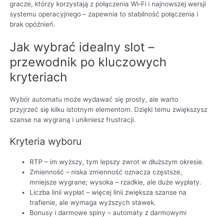
gracze, którzy korzystają z połączenia Wi‑Fi i najnowszej wersji
systemu operacyjnego – zapewnia to stabilność połączenia i
brak opóźnień.
Jak wybrać idealny slot –
przewodnik po kluczowych
kryteriach
Wybór automatu może wydawać się prosty, ale warto
przyjrzeć się kilku istotnym elementom. Dzięki temu zwiększysz
szanse na wygraną i unikniesz frustracji.
Kryteria wyboru
RTP – im wyższy, tym lepszy zwrot w dłuższym okresie.
Zmienność – niska zmienność oznacza częstsze,
mniejsze wygrane; wysoka – rzadkie, ale duże wypłaty.
Liczba linii wypłat – więcej linii zwiększa szanse na
trafienie, ale wymaga wyższych stawek.
Bonusy i darmowe spiny – automaty z darmowymi