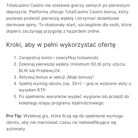
Totalcasino Casino nie zostawia graczy samych po pierwszym
depozycie. Platforma oferuje TotalCasino Casino bonus, który
pozwala podwoić pierwszą wpłatę i otrzymać dodatkowe
darmowe spiny. To doskonały start, szczególnie dla osób, które
dopiero zaczynają przygodę z hazardem online.
Kroki, aby w pełni wykorzystać ofertę
Zarejestruj konto i zweryfikuj tożsamość.
Dokonaj pierwszej wpłaty (minimum 50 zł) przy użyciu
BLIK lub Przelewy24.
Aktywuj bonus w sekcji „Moje bonusy”.
Spełnij wymóg obrotu (np. 30×) – graj w wybrane sloty o
wysokim RTP.
Po spełnieniu warunków wypłać wygrane lub przejdź do
kolejnego etapu programu lojalnościowego.
Pro Tip:
Wybieraj gry, które liczą się do spełnienia wymogu
obrotu, aby nie marnować czasu na niekwalifikujące się
automaty.