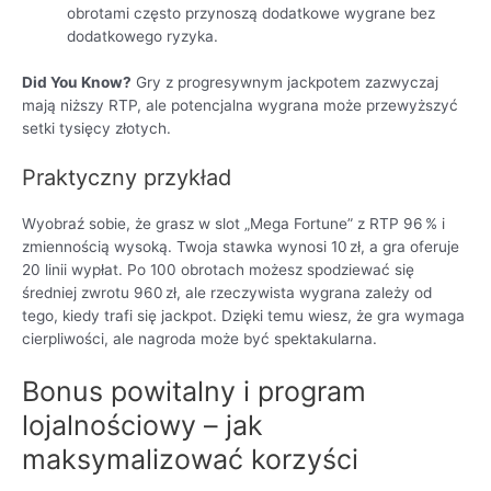
obrotami często przynoszą dodatkowe wygrane bez
dodatkowego ryzyka.
Did You Know?
Gry z progresywnym jackpotem zazwyczaj
mają niższy RTP, ale potencjalna wygrana może przewyższyć
setki tysięcy złotych.
Praktyczny przykład
Wyobraź sobie, że grasz w slot „Mega Fortune” z RTP 96 % i
zmiennością wysoką. Twoja stawka wynosi 10 zł, a gra oferuje
20 linii wypłat. Po 100 obrotach możesz spodziewać się
średniej zwrotu 960 zł, ale rzeczywista wygrana zależy od
tego, kiedy trafi się jackpot. Dzięki temu wiesz, że gra wymaga
cierpliwości, ale nagroda może być spektakularna.
Bonus powitalny i program
lojalnościowy – jak
maksymalizować korzyści