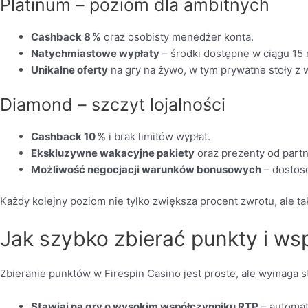
Platinum – poziom dla ambitnych
Cashback 8 %
oraz osobisty menedżer konta.
Natychmiastowe wypłaty
– środki dostępne w ciągu 15 
Unikalne oferty
na gry na żywo, w tym prywatne stoły z 
Diamond – szczyt lojalności
Cashback 10 %
i brak limitów wypłat.
Ekskluzywne wakacyjne pakiety
oraz prezenty od part
Możliwość negocjacji warunków bonusowych
– dostos
Każdy kolejny poziom nie tylko zwiększa procent zwrotu, ale t
Jak szybko zbierać punkty i ws
Zbieranie punktów w Firespin Casino jest proste, ale wymaga 
Stawiaj na gry o wysokim współczynniku RTP
– automat