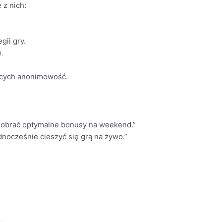
 z nich:
gii gry.
.
iących anonimowość.
 dobrać optymalne bonusy na weekend.”
dnocześnie cieszyć się grą na żywo.”