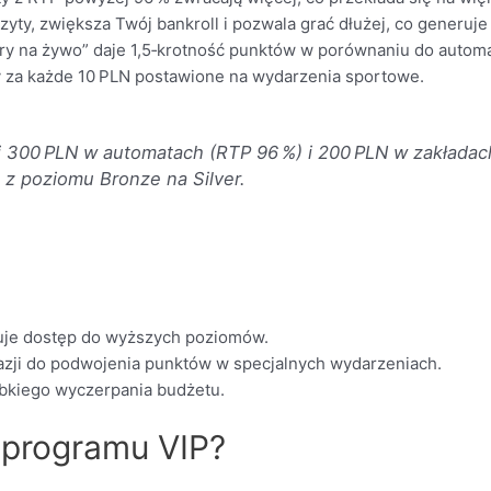
zyty, zwiększa Twój bankroll i pozwala grać dłużej, co generuj
gry na żywo” daje 1,5‑krotność punktów w porównaniu do autom
 za każde 10 PLN postawione na wydarzenia sportowe.
i 300 PLN w automatach (RTP 96 %) i 200 PLN w zakłada
 z poziomu Bronze na Silver.
kuje dostęp do wyższych poziomów.
azji do podwojenia punktów w specjalnych wydarzeniach.
ybkiego wyczerpania budżetu.
 programu VIP?