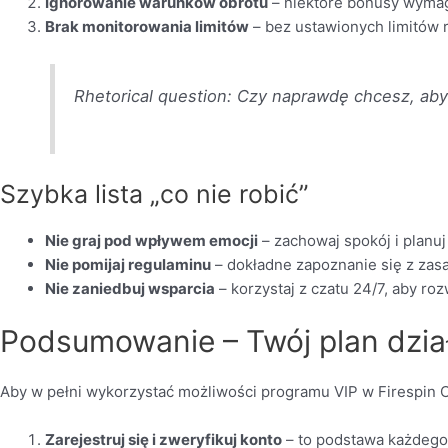
Ignorowanie warunków obrotu
– niektóre bonusy wymag
Brak monitorowania limitów
– bez ustawionych limitów r
Rhetorical question:
Czy naprawdę chcesz, aby 
Szybka lista „co nie robić”
Nie graj pod wpływem emocji
– zachowaj spokój i planuj
Nie pomijaj regulaminu
– dokładne zapoznanie się z za
Nie zaniedbuj wsparcia
– korzystaj z czatu 24/7, aby r
Podsumowanie – Twój plan dzia
Aby w pełni wykorzystać możliwości programu VIP w Firespin C
Zarejestruj się i zweryfikuj konto
– to podstawa każdego