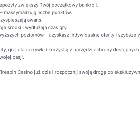
depozyty zwiększy Twój początkowy bankroll.
– maksymalizują liczbę punktów.
rzyspieszają awans.
je środki i wydłużają czas gry.
wyższych poziomów – uzyskasz indywidualne oferty i szybsze w
ty, graj dla rozrywki i korzystaj z narzędzi ochrony dostępnych
ojej pasji.
Firespin Casino już dziś i rozpocznij swoją drogę po ekskluzywn