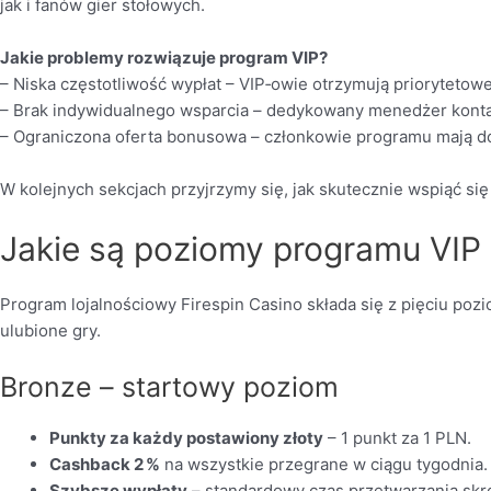
jak i fanów gier stołowych.
Jakie problemy rozwiązuje program VIP?
– Niska częstotliwość wypłat – VIP‑owie otrzymują priorytetowe
– Brak indywidualnego wsparcia – dedykowany menedżer konta 
– Ograniczona oferta bonusowa – członkowie programu mają do
W kolejnych sekcjach przyjrzymy się, jak skutecznie wspiąć się
Jakie są poziomy programu VIP i
Program lojalnościowy Firespin Casino składa się z pięciu poz
ulubione gry.
Bronze – startowy poziom
Punkty za każdy postawiony złoty
– 1 punkt za 1 PLN.
Cashback 2 %
na wszystkie przegrane w ciągu tygodnia.
Szybsze wypłaty
– standardowy czas przetwarzania skr