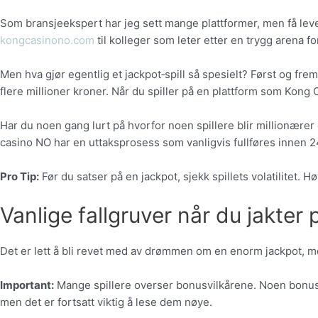
Som bransjeekspert har jeg sett mange plattformer, men få lever
kongcasinono.com
til kolleger som leter etter en trygg arena for
Men hva gjør egentlig et jackpot‑spill så spesielt? Først og fre
flere millioner kroner. Når du spiller på en plattform som Kong C
Har du noen gang lurt på hvorfor noen spillere blir millionærer o
casino NO har en uttaksprosess som vanligvis fullføres innen 2
Pro Tip:
Før du satser på en jackpot, sjekk spillets volatilitet. 
Vanlige fallgruver når du jakter 
Det er lett å bli revet med av drømmen om en enorm jackpot, me
Important:
Mange spillere overser bonusvilkårene. Noen bonus
men det er fortsatt viktig å lese dem nøye.