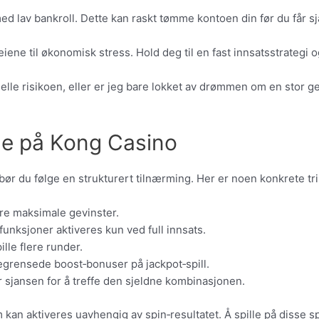
med lav bankroll. Dette kan raskt tømme kontoen din før du får sj
iene til økonomisk stress. Hold deg til en fast innsatsstrategi 
sielle risikoen, eller er jeg bare lokket av drømmen om en stor g
ne på Kong Casino
, bør du følge en strukturert tilnærming. Her er noen konkrete 
re maksimale gevinster.
unksjoner aktiveres kun ved full innsats.
ille flere runder.
begrensede boost‑bonuser på jackpot‑spill.
er sjansen for å treffe den sjeldne kombinasjonen.
 kan aktiveres uavhengig av spin‑resultatet. Å spille på disse 