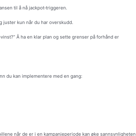
ansen til å nå jackpot‑triggeren.
og juster kun når du har overskudd.
evinst?” Å ha en klar plan og sette grenser på forhånd er
trinn du kan implementere med en gang:
spillene når de er i en kampanjeperiode kan øke sannsynligheten