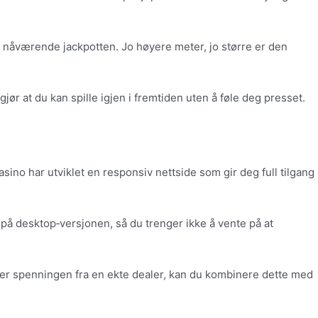
n nåværende jackpotten. Jo høyere meter, jo større er den
jør at du kan spille igjen i fremtiden uten å føle deg presset.
sino har utviklet en responsiv nettside som gir deg full tilgang
 på desktop‑versjonen, så du trenger ikke å vente på at
liker spenningen fra en ekte dealer, kan du kombinere dette med