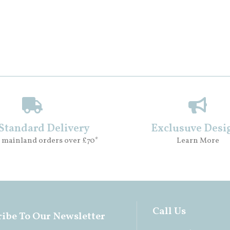
 Standard Delivery
Exclusuve Desi
 mainland orders over £70*
Learn More
Call Us
ibe To Our Newsletter