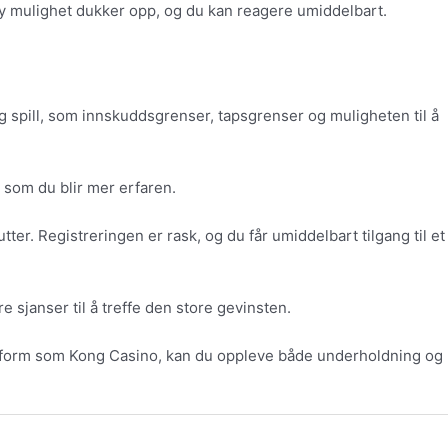
ny mulighet dukker opp, og du kan reagere umiddelbart.
lig spill, som innskuddsgrenser, tapsgrenser og muligheten til å
t som du blir mer erfaren.
er. Registreringen er rask, og du får umiddelbart tilgang til et
e sjanser til å treffe den store gevinsten.
plattform som Kong Casino, kan du oppleve både underholdning og