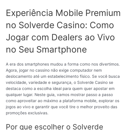
Experiência Mobile Premium
no Solverde Casino: Como
Jogar com Dealers ao Vivo
no Seu Smartphone
A era dos smartphones mudou a forma como nos divertimos.
Agora, jogar no cassino não exige computador nem
deslocamento até um estabelecimento físico. Se você busca
velocidade, variedade e segurança, o Solverde Casino se
destaca como a escolha ideal para quem quer apostar em
qualquer lugar. Neste guia, vamos mostrar passo a passo
como aproveitar ao máximo a plataforma mobile, explorar os
jogos ao vivo e garantir que você tire o melhor proveito das
promoções exclusivas.
Por que escolher o Solverde