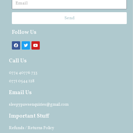
Send
Follow Us
Call Us
0774 40776 733
0771 0544 128
Email Us
sleepypawsenquiries@gmail.com
Important Stuff
Refunds / Returns Policy