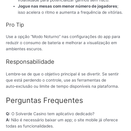
volatilidade para potencializar ganhos sem risco.
Jogue nas mesas com menor número de jogadores
;
isso acelera o ritmo e aumenta a frequência de vitórias.
Pro Tip
Use a opção “Modo Noturno” nas configurações do app para
reduzir o consumo de bateria e melhorar a visualização em
ambientes escuros.
Responsabilidade
Lembre‑se de que o objetivo principal é se divertir. Se sentir
que está perdendo o controle, use as ferramentas de
auto‑exclusão ou limite de tempo disponíveis na plataforma.
Perguntas Frequentes
Q:
O Solverde Casino tem aplicativo dedicado?
A:
Não é necessário baixar um app; o site mobile já oferece
todas as funcionalidades.