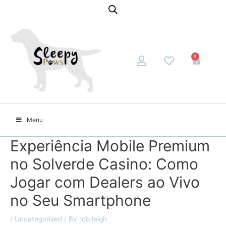
0
Menu
Experiência Mobile Premium
no Solverde Casino: Como
Jogar com Dealers ao Vivo
no Seu Smartphone
/
Uncategorized
/ By
rob.leigh