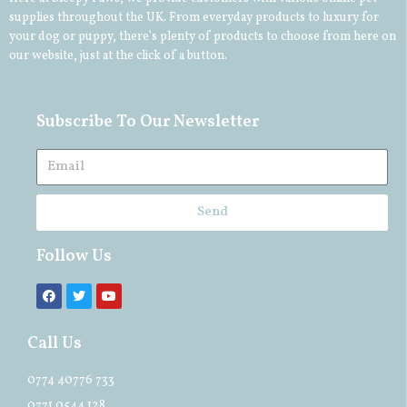
supplies throughout the UK. From everyday products to luxury for
your
dog
or
puppy
, there’s plenty of products to choose from here on
our website, just at the click of a button.
Subscribe To Our Newsletter
Send
Follow Us
Call Us
0774 40776 733
0771 0544 128