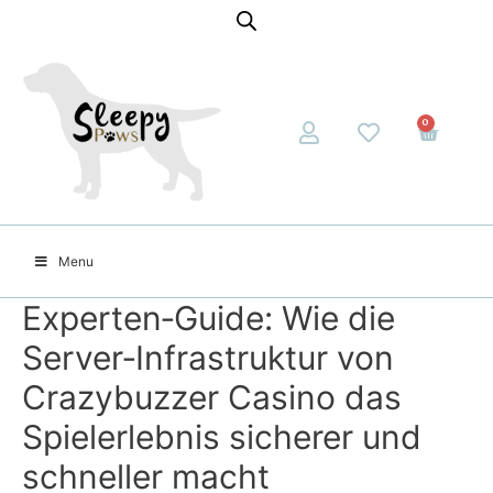
0
Menu
Experten‑Guide: Wie die
Server‑Infrastruktur von
Crazybuzzer Casino das
Spielerlebnis sicherer und
schneller macht