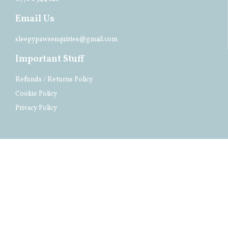
Email Us
sleepypawsenquiries@gmail.com
Important Stuff
Refunds / Returns Policy
Cookie Policy
Privacy Policy