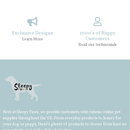
Exclusuve Designs
1000’s of Happy
Customers
Learn More
Read our testimonials
Here at Sleepy Paws, we provide customers with various online pet
supplies throughout the UK. From everyday products to luxury for
your
dog
or
puppy
, there’s plenty of products to choose from here on