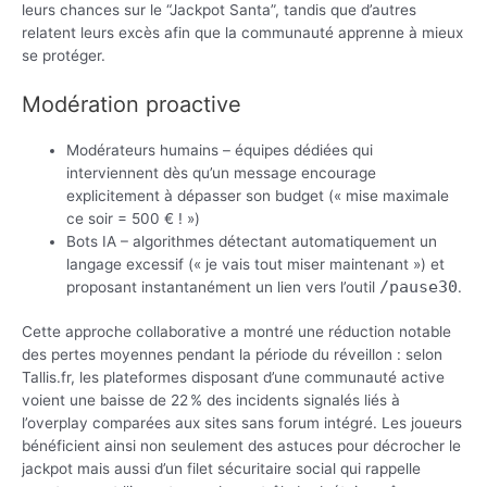
leurs chances sur le “Jackpot Santa”, tandis que d’autres
relatent leurs excès afin que la communauté apprenne à mieux
se protéger.
Modération proactive
Modérateurs humains – équipes dédiées qui
interviennent dès qu’un message encourage
explicitement à dépasser son budget (« mise maximale
ce soir = 500 € ! »)
Bots IA – algorithmes détectant automatiquement un
langage excessif (« je vais tout miser maintenant ») et
/pause30
proposant instantanément un lien vers l’outil
.
Cette approche collaborative a montré une réduction notable
des pertes moyennes pendant la période du réveillon : selon
Tallis.fr, les plateformes disposant d’une communauté active
voient une baisse de 22 % des incidents signalés liés à
l’overplay comparées aux sites sans forum intégré. Les joueurs
bénéficient ainsi non seulement des astuces pour décrocher le
jackpot mais aussi d’un filet sécuritaire social qui rappelle