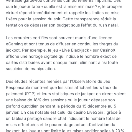
véritable garde‑fou contre les comportements impulsifs. Dès
que le joueur tape « quelle est la mise minimale ? », le croupier
virtuel répond immédiatement et rappelle les limites de mise
fixées pour la session du soir. Cette transparence réduit la
tentation de dépasser son budget sous l’effet du rush natal.
Les croupiers certifiés sont souvent munis d’une licence
eGaming et sont tenus de diffuser en continu les tirages du
jackpot. Par exemple, le jeu « Live Blackjack » sur CasinoX
affiche une horloge digitale qui indique le nombre exact de
cartes distribuées avant chaque main, éliminant ainsi toute
suspicion de manipulation.
Des études récentes menées par l’Observatoire du Jeu
Responsable montrent que les sites affichant leurs taux de
paiement (RTP) et leurs statistiques de jackpot en direct voient
une baisse de 18 % des sessions où le joueur dépasse son
plafond quotidien pendant la période du 15 décembre au 5
janvier. Un cas notable est celui du casino LiveSpin : grâce à
un tableau partagé dans le chat indiquant le nombre total de
mises effectuées et le pourcentage actuel d’activation du
jackpot, les joueurs ont limité leurs mises additionnelles à 20 %