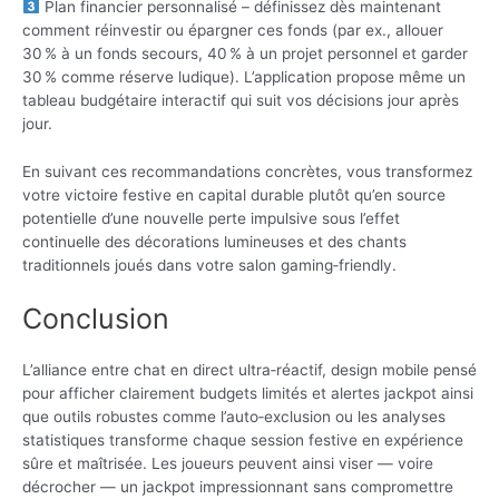
Plan financier personnalisé – définissez dès maintenant
comment réinvestir ou épargner ces fonds (par ex., allouer
30 % à un fonds secours, 40 % à un projet personnel et garder
30 % comme réserve ludique). L’application propose même un
tableau budgétaire interactif qui suit vos décisions jour après
jour.
En suivant ces recommandations concrètes, vous transformez
votre victoire festive en capital durable plutôt qu’en source
potentielle d’une nouvelle perte impulsive sous l’effet
continuelle des décorations lumineuses et des chants
traditionnels joués dans votre salon gaming‑friendly.
Conclusion
L’alliance entre chat en direct ultra‑réactif, design mobile pensé
pour afficher clairement budgets limités et alertes jackpot ainsi
que outils robustes comme l’auto‑exclusion ou les analyses
statistiques transforme chaque session festive en expérience
sûre et maîtrisée. Les joueurs peuvent ainsi viser — voire
décrocher — un jackpot impressionnant sans compromettre