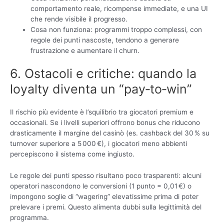
comportamento reale, ricompense immediate, e una UI
che rende visibile il progresso.
Cosa non funziona: programmi troppo complessi, con
regole dei punti nascoste, tendono a generare
frustrazione e aumentare il churn.
6. Ostacoli e critiche: quando la
loyalty diventa un “pay‑to‑win”
Il rischio più evidente è l’squilibrio tra giocatori premium e
occasionali. Se i livelli superiori offrono bonus che riducono
drasticamente il margine del casinò (es. cashback del 30 % su
turnover superiore a 5 000 €), i giocatori meno abbienti
percepiscono il sistema come ingiusto.
Le regole dei punti spesso risultano poco trasparenti: alcuni
operatori nascondono le conversioni (1 punto = 0,01 €) o
impongono soglie di “wagering” elevatissime prima di poter
prelevare i premi. Questo alimenta dubbi sulla legittimità del
programma.