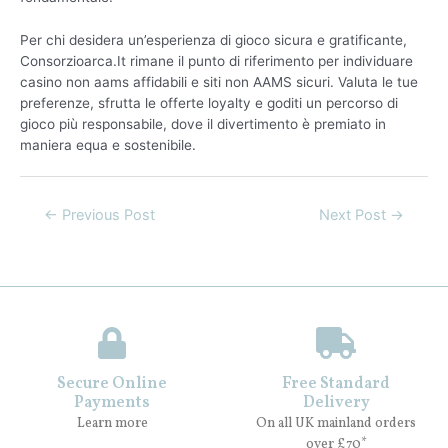
Per chi desidera un’esperienza di gioco sicura e gratificante,
Consorzioarca.It rimane il punto di riferimento per individuare
casino non aams affidabili e siti non AAMS sicuri. Valuta le tue
preferenze, sfrutta le offerte loyalty e goditi un percorso di
gioco più responsabile, dove il divertimento è premiato in
maniera equa e sostenibile.
←
Previous Post
Next Post
→
Secure Online
Free Standard
Payments
Delivery
Learn more
On all UK mainland orders
over £70*