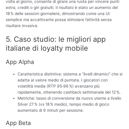
volta al giorno, consente di girare una ruota per vincere punti
extra, crediti o giri gratuiti. Il risultato è stato un aumento del
18 % delle sessioni giornaliere, dimostrando come una UI
semplice ma accattivante possa stimolare l’attività senza
risultare invasiva.
5. Caso studio: le migliori app
italiane di loyalty mobile
App Alpha
Caratteristica distintiva: sistema a “livelli dinamici” che si
adatta al valore medio di puntata. I giocatori con
volatilità media (RTP 95‑96 %) avanzano più
rapidamente, ottenendo cashback settimanale del 12 %.
Metriche: tasso di conversione da nuovo utente a livello
Silver 27 % (vs 18 % medio), tempo medio di gioco
aumentato di 9 minuti per sessione.
App Beta