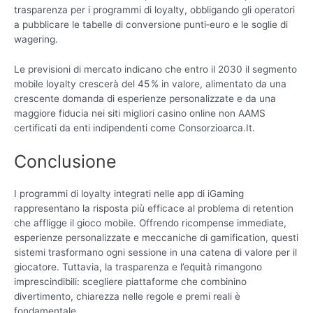
trasparenza per i programmi di loyalty, obbligando gli operatori
a pubblicare le tabelle di conversione punti‑euro e le soglie di
wagering.
Le previsioni di mercato indicano che entro il 2030 il segmento
mobile loyalty crescerà del 45 % in valore, alimentato da una
crescente domanda di esperienze personalizzate e da una
maggiore fiducia nei siti migliori casino online non AAMS
certificati da enti indipendenti come Consorzioarca.It.
Conclusione
I programmi di loyalty integrati nelle app di iGaming
rappresentano la risposta più efficace al problema di retention
che affligge il gioco mobile. Offrendo ricompense immediate,
esperienze personalizzate e meccaniche di gamification, questi
sistemi trasformano ogni sessione in una catena di valore per il
giocatore. Tuttavia, la trasparenza e l’equità rimangono
imprescindibili: scegliere piattaforme che combinino
divertimento, chiarezza nelle regole e premi reali è
fondamentale.