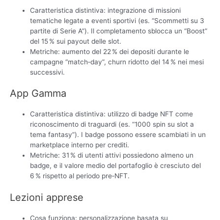
Caratteristica distintiva: integrazione di missioni
tematiche legate a eventi sportivi (es. “Scommetti su 3
partite di Serie A”). Il completamento sblocca un “Boost”
del 15 % sui payout delle slot.
Metriche: aumento del 22 % dei depositi durante le
campagne “match‑day”, churn ridotto del 14 % nei mesi
successivi.
App Gamma
Caratteristica distintiva: utilizzo di badge NFT come
riconoscimento di traguardi (es. “1000 spin su slot a
tema fantasy”). I badge possono essere scambiati in un
marketplace interno per crediti.
Metriche: 31 % di utenti attivi possiedono almeno un
badge, e il valore medio del portafoglio è cresciuto del
6 % rispetto al periodo pre‑NFT.
Lezioni apprese
Cosa funziona: personalizzazione basata su