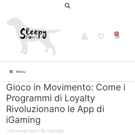
0
Menu
Gioco in Movimento: Come i
Programmi di Loyalty
Rivoluzionano le App di
iGaming
/
Uncategorized
/ By
rob.leigh