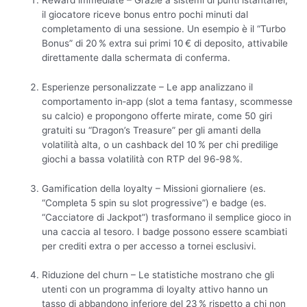
il giocatore riceve bonus entro pochi minuti dal
completamento di una sessione. Un esempio è il “Turbo
Bonus” di 20 % extra sui primi 10 € di deposito, attivabile
direttamente dalla schermata di conferma.
Esperienze personalizzate – Le app analizzano il
comportamento in‑app (slot a tema fantasy, scommesse
su calcio) e propongono offerte mirate, come 50 giri
gratuiti su “Dragon’s Treasure” per gli amanti della
volatilità alta, o un cashback del 10 % per chi predilige
giochi a bassa volatilità con RTP del 96‑98 %.
Gamification della loyalty – Missioni giornaliere (es.
“Completa 5 spin su slot progressive”) e badge (es.
“Cacciatore di Jackpot”) trasformano il semplice gioco in
una caccia al tesoro. I badge possono essere scambiati
per crediti extra o per accesso a tornei esclusivi.
Riduzione del churn – Le statistiche mostrano che gli
utenti con un programma di loyalty attivo hanno un
tasso di abbandono inferiore del 23 % rispetto a chi non