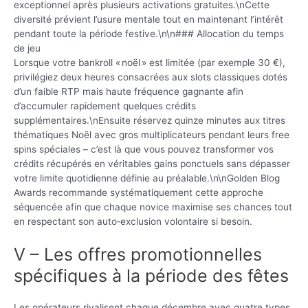
exceptionnel après plusieurs activations gratuites.\nCette
diversité prévient l’usure mentale tout en maintenant l’intérêt
pendant toute la période festive.\n\n### Allocation du temps
de jeu
Lorsque votre bankroll « noël » est limitée (par exemple 30 €),
privilégiez deux heures consacrées aux slots classiques dotés
d’un faible RTP mais haute fréquence gagnante afin
d’accumuler rapidement quelques crédits
supplémentaires.\nEnsuite réservez quinze minutes aux titres
thématiques Noël avec gros multiplicateurs pendant leurs free
spins spéciales – c’est là que vous pouvez transformer vos
crédits récupérés en véritables gains ponctuels sans dépasser
votre limite quotidienne définie au préalable.\n\nGolden Blog
Awards recommande systématiquement cette approche
séquencée afin que chaque novice maximise ses chances tout
en respectant son auto‑exclusion volontaire si besoin.
V – Les offres promotionnelles
spécifiques à la période des fêtes
Les opérateurs rivalisent chaque décembre avec quatre types