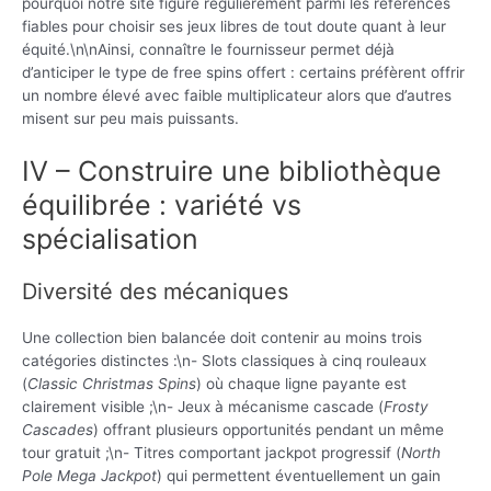
pourquoi notre site figure régulièrement parmi les références
fiables pour choisir ses jeux libres de tout doute quant à leur
équité.\n\nAinsi, connaître le fournisseur permet déjà
d’anticiper le type de free spins offert : certains préfèrent offrir
un nombre élevé avec faible multiplicateur alors que d’autres
misent sur peu mais puissants.
IV – Construire une bibliothèque
équilibrée : variété vs
spécialisation
Diversité des mécaniques
Une collection bien balancée doit contenir au moins trois
catégories distinctes :\n- Slots classiques à cinq rouleaux
(
Classic Christmas Spins
) où chaque ligne payante est
clairement visible ;\n- Jeux à mécanisme cascade (
Frosty
Cascades
) offrant plusieurs opportunités pendant un même
tour gratuit ;\n- Titres comportant jackpot progressif (
North
Pole Mega Jackpot
) qui permettent éventuellement un gain