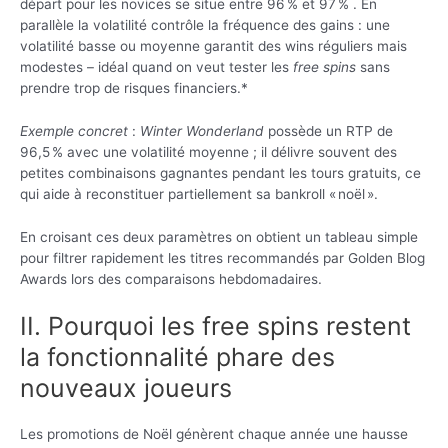
départ pour les novices se situe entre 96 % et 97 % . En
parallèle la volatilité contrôle la fréquence des gains : une
volatilité basse ou moyenne garantit des wins réguliers mais
modestes – idéal quand on veut tester les
free spins
sans
prendre trop de risques financiers.*
Exemple concret
:
Winter Wonderland
possède un RTP de
96,5 % avec une volatilité moyenne ; il délivre souvent des
petites combinaisons gagnantes pendant les tours gratuits, ce
qui aide à reconstituer partiellement sa bankroll « noël ».
En croisant ces deux paramètres on obtient un tableau simple
pour filtrer rapidement les titres recommandés par Golden Blog
Awards lors des comparaisons hebdomadaires.
II. Pourquoi les free spins restent
la fonctionnalité phare des
nouveaux joueurs
Les promotions de Noël génèrent chaque année une hausse