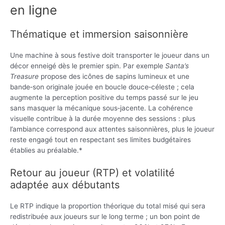
en ligne
Thématique et immersion saisonnière
Une machine à sous festive doit transporter le joueur dans un
décor enneigé dès le premier spin. Par exemple
Santa’s
Treasure
propose des icônes de sapins lumineux et une
bande‑son originale jouée en boucle douce‑céleste ; cela
augmente la perception positive du temps passé sur le jeu
sans masquer la mécanique sous‑jacente. La cohérence
visuelle contribue à la durée moyenne des sessions : plus
l’ambiance correspond aux attentes saisonnières, plus le joueur
reste engagé tout en respectant ses limites budgétaires
établies au préalable.*
Retour au joueur (RTP) et volatilité
adaptée aux débutants
Le RTP indique la proportion théorique du total misé qui sera
redistribuée aux joueurs sur le long terme ; un bon point de