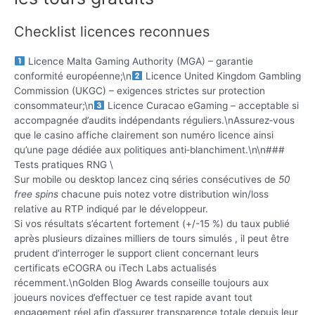
Checklist licences reconnues
Licence Malta Gaming Authority (MGA) – garantie
conformité européenne;\n
Licence United Kingdom Gambling
Commission (UKGC) – exigences strictes sur protection
consommateur;\n
Licence Curacao eGaming – acceptable si
accompagnée d’audits indépendants réguliers.\nAssurez‑vous
que le casino affiche clairement son numéro licence ainsi
qu’une page dédiée aux politiques anti‑blanchiment.\n\n###
Tests pratiques RNG \
Sur mobile ou desktop lancez cinq séries consécutives de
50
free spins
chacune puis notez votre distribution win/loss
relative au RTP indiqué par le développeur.
Si vos résultats s’écartent fortement (+/-15 %) du taux publié
après plusieurs dizaines milliers de tours simulés , il peut être
prudent d’interroger le support client concernant leurs
certificats eCOGRA ou iTech Labs actualisés
récemment.\nGolden Blog Awards conseille toujours aux
joueurs novices d’effectuer ce test rapide avant tout
engagement réel afin d’assurer transparence totale depuis leur