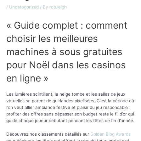
/
Uncategorized
/ By
rob.leigh
« Guide complet : comment
choisir les meilleures
machines à sous gratuites
pour Noël dans les casinos
en ligne »
Les lumières scintillent, la neige tombe et les salles de jeux
virtuelles se parent de guirlandes pixelisées. C’est la période où
l’on veut allier ambiance festive et plaisir du jeu responsable ;
profiter des offres sans dépasser son budget reste le fil d’or qui
guide chaque joueur débutant pendant les fêtes de fin d’année.
Découvrez nos classements détaillés sur
Golden Blog Awards
pour dénicher les titres qui offrent le plus de tours gratuits et