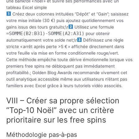
une bankroll « noël » et suivre ses performances avec un
tableau Excel simple
Créez deux colonnes intitulées “Dépôt” et “Gain”; saisissez
votre mise initiale (30 €) puis ajoutez quotidiennement vos
gains issus des tours gratuits;\r
Utilisez une formule
=SOMME(B2:B31)-SOMME(A2:A31)
pour obtenir
automatiquement votre solde net;\r
Définissez une règle
stricte « arrêt après perte >5 € » affichée directement dans
votre feuille via mise en forme conditionnelle rouge/vert.
Cette méthode empêche toute dérive émotionnelle lorsque vos
premiers free spins ne débloquent pas immédiatement
profitabilité.; Golden Blog Awards recommande vivement cet
outil analytique accessible même aux utilisateurs n’étant pas
familiers avec Excel grâce à leurs tutoriels vidéo associés.
VIII – Créer sa propre sélection
“Top‑10 Noël” avec un critère
prioritaire sur les free spins
Méthodologie pas‑à‑pas