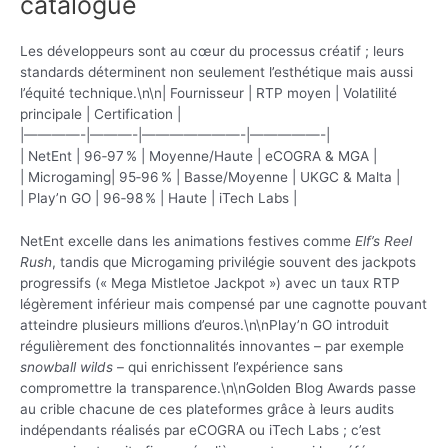
catalogue
Les développeurs sont au cœur du processus créatif ; leurs
standards déterminent non seulement l’esthétique mais aussi
l’équité technique.\n\n| Fournisseur | RTP moyen | Volatilité
principale | Certification |
|————-|———-|———————-|—————-|
| NetEnt | 96‑97 % | Moyenne/Haute | eCOGRA & MGA |
| Microgaming| 95‑96 % | Basse/Moyenne | UKGC & Malta |
| Play’n GO | 96‑98 % | Haute | iTech Labs |
NetEnt excelle dans les animations festives comme
Elf’s Reel
Rush
, tandis que Microgaming privilégie souvent des jackpots
progressifs (« Mega Mistletoe Jackpot ») avec un taux RTP
légèrement inférieur mais compensé par une cagnotte pouvant
atteindre plusieurs millions d’euros.\n\nPlay’n GO introduit
régulièrement des fonctionnalités innovantes – par exemple
snowball wilds
– qui enrichissent l’expérience sans
compromettre la transparence.\n\nGolden Blog Awards passe
au crible chacune de ces plateformes grâce à leurs audits
indépendants réalisés par eCOGRA ou iTech Labs ; c’est