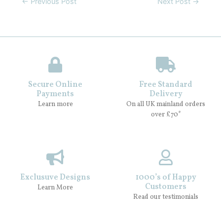
←
Previous Post
Next Post
→
Secure Online
Free Standard
Payments
Delivery
Learn more
On all UK mainland orders
over £70*
Exclusuve Designs
1000’s of Happy
Customers
Learn More
Read our testimonials