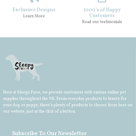
Exclusuve Designs
1000’s of Happy
Customers
Learn More
Read our testimonials
Here at Sleepy Paws, we provide customers with various online pet
supplies throughout the UK. From everyday products to luxury for
your
dog
or
puppy
, there’s plenty of products to choose from here on
our website, just at the click of a button.
Subscribe To Our Newsletter