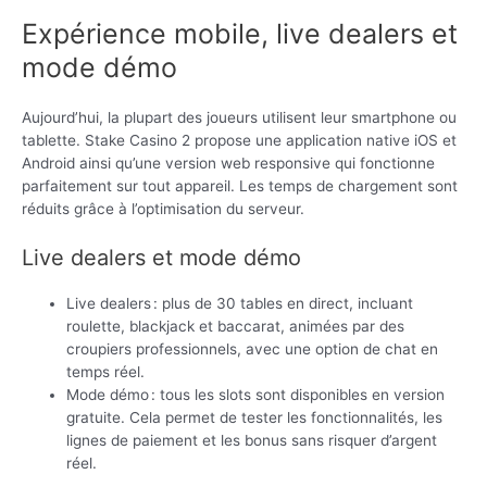
Expérience mobile, live dealers et
mode démo
Aujourd’hui, la plupart des joueurs utilisent leur smartphone ou
tablette. Stake Casino 2 propose une application native iOS et
Android ainsi qu’une version web responsive qui fonctionne
parfaitement sur tout appareil. Les temps de chargement sont
réduits grâce à l’optimisation du serveur.
Live dealers et mode démo
Live dealers : plus de 30 tables en direct, incluant
roulette, blackjack et baccarat, animées par des
croupiers professionnels, avec une option de chat en
temps réel.
Mode démo : tous les slots sont disponibles en version
gratuite. Cela permet de tester les fonctionnalités, les
lignes de paiement et les bonus sans risquer d’argent
réel.