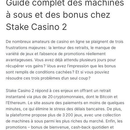
Guide complet des machines
à sous et des bonus chez
Stake Casino 2
De nombreux amateurs de casino en ligne se plaignent de trois
frustrations majeures : la lenteur des retraits, le manque de
variété de jeux et l’absence de promotions réellement
avantageuses. Vous avez déjà attendu plusieurs jours pour
récupérer vos gains ? Vous avez l’impression que les bonus
sont remplis de conditions cachées ? Et si vous pouviez
résoudre ces trois problèmes d’un seul coup ?
Stake Casino 2 répond à ces enjeux en offrant un retrait
instantané via plus de 20 cryptomonnaies, dont le Bitcoin et
l’Ethereum. Le site assure des paiements en moins de quelques
minutes, ce qui élimine le stress des délais bancaires. De plus,
la plateforme propose plus de 3 200 jeux, avec une collection
de machines à sous parmi les plus riches du marché. Enfin, les
promotions – bonus de bienvenue, cash‑back quotidien et