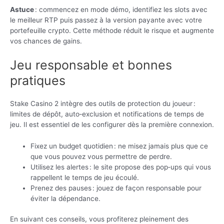
Astuce
: commencez en mode démo, identifiez les slots avec
le meilleur RTP puis passez à la version payante avec votre
portefeuille crypto. Cette méthode réduit le risque et augmente
vos chances de gains.
Jeu responsable et bonnes
pratiques
Stake Casino 2 intègre des outils de protection du joueur :
limites de dépôt, auto‑exclusion et notifications de temps de
jeu. Il est essentiel de les configurer dès la première connexion.
Fixez un budget quotidien : ne misez jamais plus que ce
que vous pouvez vous permettre de perdre.
Utilisez les alertes : le site propose des pop‑ups qui vous
rappellent le temps de jeu écoulé.
Prenez des pauses : jouez de façon responsable pour
éviter la dépendance.
En suivant ces conseils, vous profiterez pleinement des