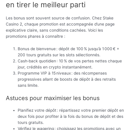
en tirer le meilleur parti
Les bonus sont souvent source de confusion. Chez Stake
Casino 2, chaque promotion est accompagnée d’une page
explicative claire, sans conditions cachées. Voici les
promotions phares à connaître :
Bonus de bienvenue : dépôt de 100 % jusqu’à 1 000 € +
200 tours gratuits sur les slots sélectionnés.
Cash‑back quotidien : 10 % de vos pertes nettes chaque
jour, crédités en crypto instantanément.
Programme VIP à 15 niveaux : des récompenses
progressives allant de boosts de dépôt à des retraits
sans limite.
Astuces pour maximiser les bonus
Planifiez votre dépôt : répartissez votre premier dépôt en
deux fois pour profiter à la fois du bonus de dépôt et des
tours gratuits.
Vérifiez le wagering : choisissez les promotions avec un