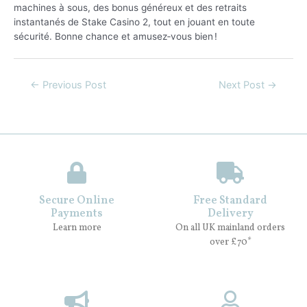
machines à sous, des bonus généreux et des retraits
instantanés de Stake Casino 2, tout en jouant en toute
sécurité. Bonne chance et amusez‑vous bien !
←
Previous Post
Next Post
→
Secure Online
Free Standard
Payments
Delivery
Learn more
On all UK mainland orders
over £70*