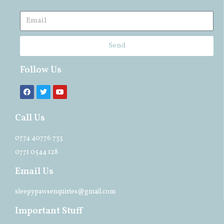
Send
Follow Us
Call Us
0774 40776 733
0771 0544 128
Email Us
sleepypawsenquiries@gmail.com
Important Stuff