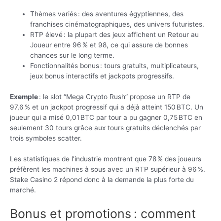
Thèmes variés : des aventures égyptiennes, des
franchises cinématographiques, des univers futuristes.
RTP élevé : la plupart des jeux affichent un Retour au
Joueur entre 96 % et 98, ce qui assure de bonnes
chances sur le long terme.
Fonctionnalités bonus : tours gratuits, multiplicateurs,
jeux bonus interactifs et jackpots progressifs.
Exemple
: le slot “Mega Crypto Rush” propose un RTP de
97,6 % et un jackpot progressif qui a déjà atteint 150 BTC. Un
joueur qui a misé 0,01 BTC par tour a pu gagner 0,75 BTC en
seulement 30 tours grâce aux tours gratuits déclenchés par
trois symboles scatter.
Les statistiques de l’industrie montrent que 78 % des joueurs
préfèrent les machines à sous avec un RTP supérieur à 96 %.
Stake Casino 2 répond donc à la demande la plus forte du
marché.
Bonus et promotions : comment