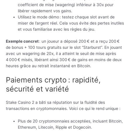
coefficient de mise (wagering) inférieur à 30x pour
libérer rapidement vos gains.
Utilisez le mode démo : testez chaque slot avant de
miser de l’argent réel. Cela vous évite des pertes inutiles
et vous familiarise avec les règles du jeu.
Exemple concret
: un joueur a déposé 200 € et a reçu 200 €
de bonus + 100 tours gratuits sur le slot “Starburst”. En jouant
avec un wagering de 20x, il a atteint le seuil de mise après
4 000 € misés, libérant ainsi 300 € de gains en moins de deux
heures grâce au retrait instantané en Bitcoin.
Paiements crypto : rapidité,
sécurité et variété
Stake Casino 2 a bâti sa réputation sur la fluidité des
transactions en cryptomonnaies. Voici ce qui le rend unique :
Plus de 20 cryptomonnaies acceptées, incluant Bitcoin,
Ethereum, Litecoin, Ripple et Dogecoin.