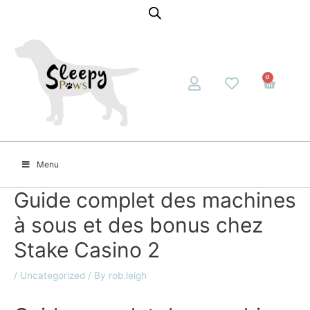
0
Menu
Guide complet des machines
à sous et des bonus chez
Stake Casino 2
/
Uncategorized
/ By
rob.leigh