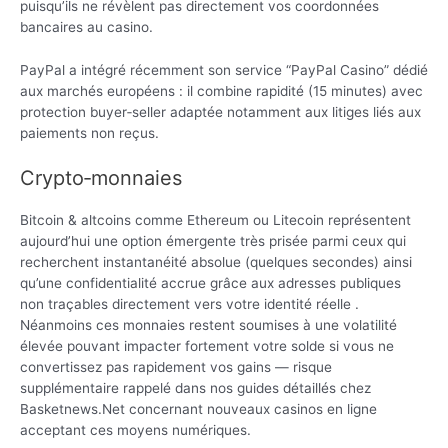
puisqu’ils ne révèlent pas directement vos coordonnées
bancaires au casino.
PayPal a intégré récemment son service “PayPal Casino” dédié
aux marchés européens : il combine rapidité (15 minutes) avec
protection buyer‑seller adaptée notamment aux litiges liés aux
paiements non reçus.
Crypto‑monnaies
Bitcoin & altcoins comme Ethereum ou Litecoin représentent
aujourd’hui une option émergente très prisée parmi ceux qui
recherchent instantanéité absolue (quelques secondes) ainsi
qu’une confidentialité accrue grâce aux adresses publiques
non traçables directement vers votre identité réelle .
Néanmoins ces monnaies restent soumises à une volatilité
élevée pouvant impacter fortement votre solde si vous ne
convertissez pas rapidement vos gains — risque
supplémentaire rappelé dans nos guides détaillés chez
Basketnews.Net concernant nouveaux casinos en ligne
acceptant ces moyens numériques.