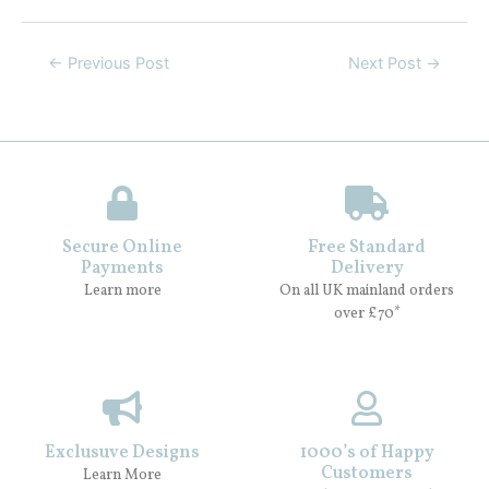
←
Previous Post
Next Post
→
Secure Online
Free Standard
Payments
Delivery
Learn more
On all UK mainland orders
over £70*
Exclusuve Designs
1000’s of Happy
Customers
Learn More