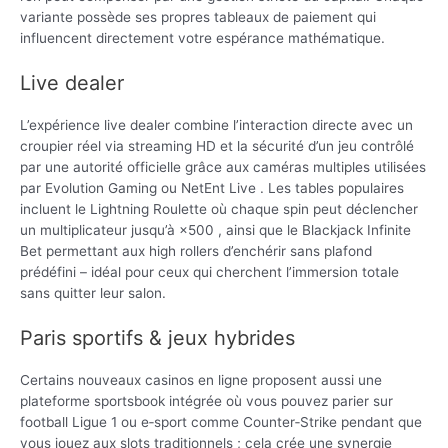
variante possède ses propres tableaux de paiement qui
influencent directement votre espérance mathématique.​
Live dealer
L’expérience live dealer combine l’interaction directe avec un
croupier réel via streaming HD et la sécurité d’un jeu contrôlé
par une autorité officielle grâce aux caméras multiples utilisées
par Evolution Gaming ou NetEnt Live . Les tables populaires
incluent le Lightning Roulette où chaque spin peut déclencher
un multiplicateur jusqu’à ×500 , ainsi que le Blackjack Infinite
Bet permettant aux high rollers d’enchérir sans plafond
prédéfini – idéal pour ceux qui cherchent l’immersion totale
sans quitter leur salon.
Paris sportifs & jeux hybrides
Certains nouveaux casinos en ligne proposent aussi une
plateforme sportsbook intégrée où vous pouvez parier sur
football Ligue 1 ou e‑sport comme Counter‑Strike pendant que
vous jouez aux slots traditionnels ; cela crée une synergie