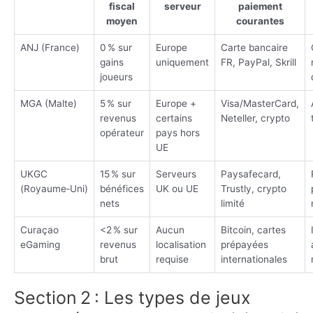
fiscal
serveur
paiement
moyen
courantes
ANJ (France)
0 % sur
Europe
Carte bancaire
gains
uniquement
FR, PayPal, Skrill
joueurs
MGA (Malte)
5 % sur
Europe +
Visa/MasterCard,
revenus
certains
Neteller, crypto
opérateur
pays hors
UE
UKGC
15 % sur
Serveurs
Paysafecard,
(Royaume‑Uni)
bénéfices
UK ou UE
Trustly, crypto
nets
limité
Curaçao
<2 % sur
Aucun
Bitcoin, cartes
eGaming
revenus
localisation
prépayées
brut
requise
internationales
Section 2 : Les types de jeux