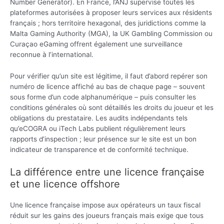
Number Generator). En France, l’ANJ supervise toutes les
plateformes autorisées à proposer leurs services aux résidents
français ; hors territoire hexagonal, des juridictions comme la
Malta Gaming Authority (MGA), la UK Gambling Commission ou
Curaçao eGaming offrent également une surveillance
reconnue à l’international.
Pour vérifier qu’un site est légitime, il faut d’abord repérer son
numéro de licence affiché au bas de chaque page – souvent
sous forme d’un code alphanumérique – puis consulter les
conditions générales où sont détaillés les droits du joueur et les
obligations du prestataire. Les audits indépendants tels
qu’eCOGRA ou iTech Labs publient régulièrement leurs
rapports d’inspection ; leur présence sur le site est un bon
indicateur de transparence et de conformité technique.
La différence entre une licence française
et une licence offshore
Une licence française impose aux opérateurs un taux fiscal
réduit sur les gains des joueurs français mais exige que tous