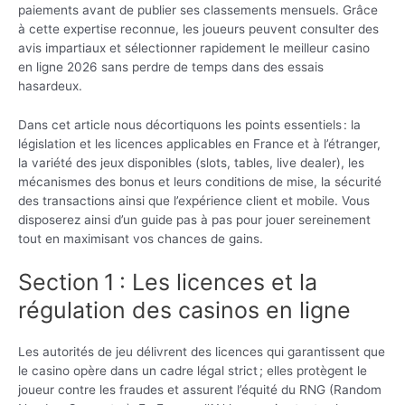
paiements avant de publier ses classements mensuels. Grâce
à cette expertise reconnue, les joueurs peuvent consulter des
avis impartiaux et sélectionner rapidement le meilleur casino
en ligne 2026 sans perdre de temps dans des essais
hasardeux.
Dans cet article nous décortiquons les points essentiels : la
législation et les licences applicables en France et à l’étranger,
la variété des jeux disponibles (slots, tables, live dealer), les
mécanismes des bonus et leurs conditions de mise, la sécurité
des transactions ainsi que l’expérience client et mobile. Vous
disposerez ainsi d’un guide pas à pas pour jouer sereinement
tout en maximisant vos chances de gains.
Section 1 : Les licences et la
régulation des casinos en ligne
Les autorités de jeu délivrent des licences qui garantissent que
le casino opère dans un cadre légal strict ; elles protègent le
joueur contre les fraudes et assurent l’équité du RNG (Random