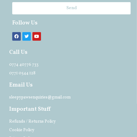
Send
Follow Us
Call Us
0774 40776 733
0771 0544 128
Email Us
sleepypawsenquiries@gmail.com
Important Stuff
Refunds / Returns Policy
Cookie Policy