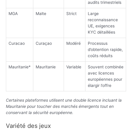
audits trimestriels
MGA
Malte
Strict
Large
reconnaissance
UE, exigences
KYC détaillées
Curacao
Curaçao
Modéré
Processus
d’obtention rapide,
coûts réduits
Mauritanie*
Mauritanie
Variable
Souvent combinée
avec licences
européennes pour
élargir l’offre
Certaines plateformes utilisent une double licence incluant la
Mauritanie pour toucher des marchés émergents tout en
conservant la sécurité européenne.
Variété des jeux