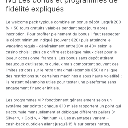
fidélité expliqués
Le welcome pack typique combine un bonus dépôt jusqu’à 200
% + 50 tours gratuits valables pendant sept jours après
inscription. Pour profiter pleinement du bonus il faut respecter
le dépôt minimum indiqué (souvent €20) puis atteindre le
wagering requis – généralement entre 20× et 40× selon le
casino choisi ; plus ce chiffre est basique mieux c’est pour le
joueur occasionnel français. Les bonus sans dépôt attirent
beaucoup d’utilisateurs curieux mais comportent souvent des
limites strictes sur le retrait maximal (exemple €50) ainsi que
des restrictions sur certaines machines à sous haute volatilité ;
ils restent néanmoins utiles pour tester une plateforme sans
engagement financier initiale.
Les programmes VIP fonctionnent généralement selon un
système par points : chaque €10 misés rapportent un point qui
s’accumule mensuellement et débloque différents paliers («
Silver », « Gold », « Platinum »). Les avantages varient –
cash‑back quotidien allant jusqu’à 15 % sur pertes nettes,