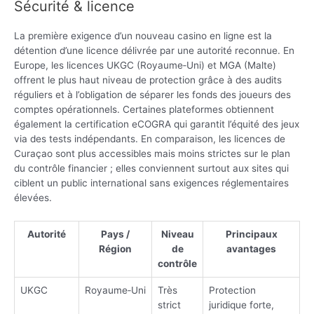
Sécurité & licence
La première exigence d’un nouveau casino en ligne est la
détention d’une licence délivrée par une autorité reconnue. En
Europe, les licences UKGC (Royaume‑Uni) et MGA (Malte)
offrent le plus haut niveau de protection grâce à des audits
réguliers et à l’obligation de séparer les fonds des joueurs des
comptes opérationnels. Certaines plateformes obtiennent
également la certification eCOGRA qui garantit l’équité des jeux
via des tests indépendants. En comparaison, les licences de
Curaçao sont plus accessibles mais moins strictes sur le plan
du contrôle financier ; elles conviennent surtout aux sites qui
ciblent un public international sans exigences réglementaires
élevées.
Autorité
Pays /
Niveau
Principaux
Région
de
avantages
contrôle
UKGC
Royaume‑Uni
Très
Protection
strict
juridique forte,