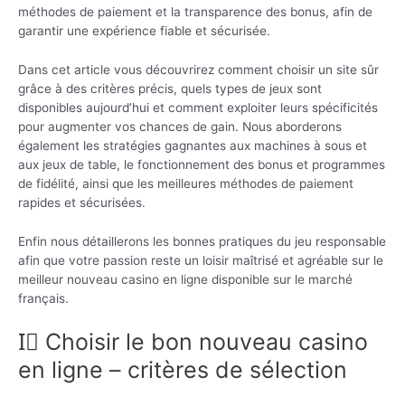
méthodes de paiement et la transparence des bonus, afin de
garantir une expérience fiable et sécurisée.
Dans cet article vous découvrirez comment choisir un site sûr
grâce à des critères précis, quels types de jeux sont
disponibles aujourd’hui et comment exploiter leurs spécificités
pour augmenter vos chances de gain. Nous aborderons
également les stratégies gagnantes aux machines à sous et
aux jeux de table, le fonctionnement des bonus et programmes
de fidélité, ainsi que les meilleures méthodes de paiement
rapides et sécurisées.
Enfin nous détaillerons les bonnes pratiques du jeu responsable
afin que votre passion reste un loisir maîtrisé et agréable sur le
meilleur nouveau casino en ligne disponible sur le marché
français.
I️⃣ Choisir le bon nouveau casino
en ligne – critères de sélection