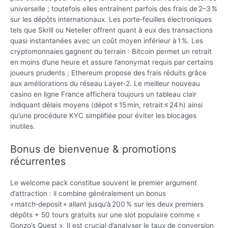
universelle ; toutefois elles entraînent parfois des frais de 2–3 %
sur les dépôts internationaux. Les porte‑feuilles électroniques
tels que Skrill ou Neteller offrent quant à eux des transactions
quasi instantanées avec un coût moyen inférieur à 1 %. Les
cryptomonnaies gagnent du terrain : Bitcoin permet un retrait
en moins d’une heure et assure l’anonymat requis par certains
joueurs prudents ; Ethereum propose des frais réduits grâce
aux améliorations du réseau Layer‑2. Le meilleur nouveau
casino en ligne France affichera toujours un tableau clair
indiquant délais moyens (dépot ≤ 15 min, retrait ≤ 24 h) ainsi
qu’une procédure KYC simplifiée pour éviter les blocages
inutiles.
Bonus de bienvenue & promotions
récurrentes
Le welcome pack constitue souvent le premier argument
d’attraction : il combine généralement un bonus
« match‑deposit » allant jusqu’à 200 % sur les deux premiers
dépôts + 50 tours gratuits sur une slot populaire comme «
Gonzo’s Quest ». Il est crucial d’analyser le taux de conversion