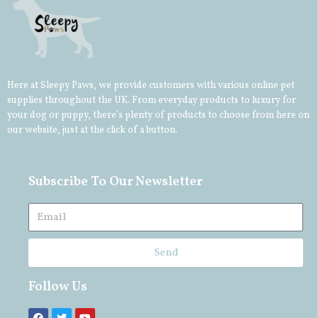
Here at Sleepy Paws, we provide customers with various online pet
supplies throughout the UK. From everyday products to luxury for
your
dog
or
puppy
, there’s plenty of products to choose from here on
our website, just at the click of a button.
Subscribe To Our Newsletter
Send
Follow Us