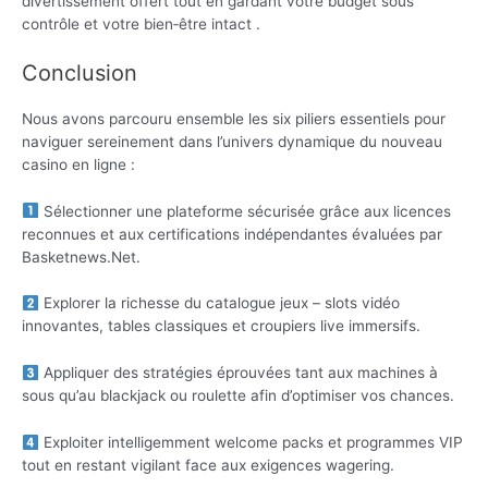
divertissement offert tout en gardant votre budget sous
contrôle et votre bien‑être intact .
Conclusion
Nous avons parcouru ensemble les six piliers essentiels pour
naviguer sereinement dans l’univers dynamique du nouveau
casino en ligne :
Sélectionner une plateforme sécurisée grâce aux licences
reconnues et aux certifications indépendantes évaluées par
Basketnews.Net.
Explorer la richesse du catalogue jeux – slots vidéo
innovantes, tables classiques et croupiers live immersifs.
Appliquer des stratégies éprouvées tant aux machines à
sous qu’au blackjack ou roulette afin d’optimiser vos chances.
Exploiter intelligemment welcome packs et programmes VIP
tout en restant vigilant face aux exigences wagering.