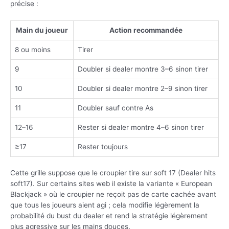
précise :
Main du joueur
Action recommandée
8 ou moins
Tirer
9
Doubler si dealer montre 3–6 sinon tirer
10
Doubler si dealer montre 2–9 sinon tirer
11
Doubler sauf contre As
12–16
Rester si dealer montre 4–6 sinon tirer
≥17
Rester toujours
Cette grille suppose que le croupier tire sur soft 17 (Dealer hits
soft17). Sur certains sites web il existe la variante « European
Blackjack » où le croupier ne reçoit pas de carte cachée avant
que tous les joueurs aient agi ; cela modifie légèrement la
probabilité du bust du dealer et rend la stratégie légèrement
plus agressive sur les mains douces.