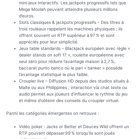
mini‑jeux interactifs. Les jackpots progressifs tels que
Mega Moolah peuvent atteindre plusieurs millions
d’euros.
Slots classiques & jackpots progressifs – Des titres à
trois rouleaux rappelant les machines physiques ; ils
offrent souvent un RTP supérieur à 97 % et sont
appréciés pour leur simplicité.
Jeux table standards – Blackjack européen avec règle «
dealer stands on soft 17 », roulette européenne avec
seul zéro pour réduire l’avantage maison à 2,7 %,
baccarat punto banco où le pari « banker » possède
l’avantage statistique le plus faible.
Croupier live – Diffusion HD depuis des studios situés à
Malte ou aux Philippines ; interaction via chat texte ou
audio permet aux joueurs d’influencer le rythme du jeu
et même d’obtenir des conseils du croupier virtuel.
Parmi les catégories émergentes on retrouve :
Vidéo poker : Jacks or Better et Deuces Wild offrent un
RTP pouvant dépasser 99 % lorsqu’ils sont joués