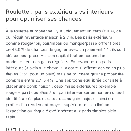
Roulette : paris extérieurs vs intérieurs
pour optimiser ses chances
À la roulette européenne il y a uniquement un zéro (« 0 »), ce
qui réduit l’avantage maison à 2,7 %. Les paris extérieurs
comme rouge/noir, pair/impair ou manque/passe offrent près
de 48,6 % de chances de gagner avec un paiement 1:1 ; ils sont
idéaux pour préserver son capital tout en accumulant
modestement des gains réguliers. En revanche les paris
intérieurs (« plein », « cheval », « carré ») offrent des gains plus
élevés (35:1 pour un plein) mais ne touchent qu’une probabilité
comprise entre 2,7–5,4 %. Une approche équilibrée consiste à
placer une combinaison : deux mises extérieures (exemple
rouge + pair) couplées à un pari intérieur sur un numéro chaud
identifié après plusieurs tours sans gain majeur – ainsi on
profite d’un rendement moyen supérieur tout en limitant
l’exposition au risque élevé inhérent aux paris simples plein
tapis.
IV️⃣ Les bonus et programmes de