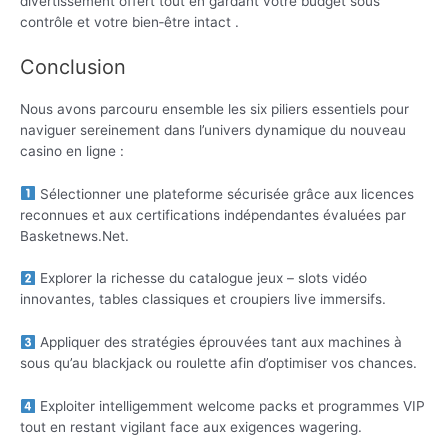
divertissement offert tout en gardant votre budget sous
contrôle et votre bien‑être intact .
Conclusion
Nous avons parcouru ensemble les six piliers essentiels pour
naviguer sereinement dans l’univers dynamique du nouveau
casino en ligne :
Sélectionner une plateforme sécurisée grâce aux licences
reconnues et aux certifications indépendantes évaluées par
Basketnews.Net.
Explorer la richesse du catalogue jeux – slots vidéo
innovantes, tables classiques et croupiers live immersifs.
Appliquer des stratégies éprouvées tant aux machines à
sous qu’au blackjack ou roulette afin d’optimiser vos chances.
Exploiter intelligemment welcome packs et programmes VIP
tout en restant vigilant face aux exigences wagering.