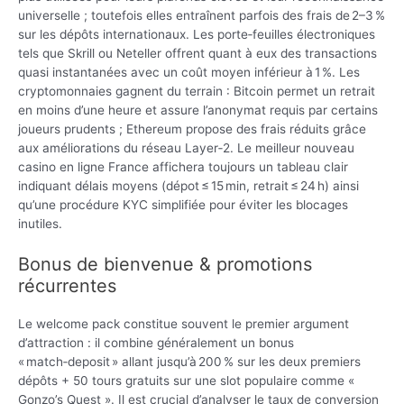
universelle ; toutefois elles entraînent parfois des frais de 2–3 %
sur les dépôts internationaux. Les porte‑feuilles électroniques
tels que Skrill ou Neteller offrent quant à eux des transactions
quasi instantanées avec un coût moyen inférieur à 1 %. Les
cryptomonnaies gagnent du terrain : Bitcoin permet un retrait
en moins d’une heure et assure l’anonymat requis par certains
joueurs prudents ; Ethereum propose des frais réduits grâce
aux améliorations du réseau Layer‑2. Le meilleur nouveau
casino en ligne France affichera toujours un tableau clair
indiquant délais moyens (dépot ≤ 15 min, retrait ≤ 24 h) ainsi
qu’une procédure KYC simplifiée pour éviter les blocages
inutiles.
Bonus de bienvenue & promotions
récurrentes
Le welcome pack constitue souvent le premier argument
d’attraction : il combine généralement un bonus
« match‑deposit » allant jusqu’à 200 % sur les deux premiers
dépôts + 50 tours gratuits sur une slot populaire comme «
Gonzo’s Quest ». Il est crucial d’analyser le taux de conversion