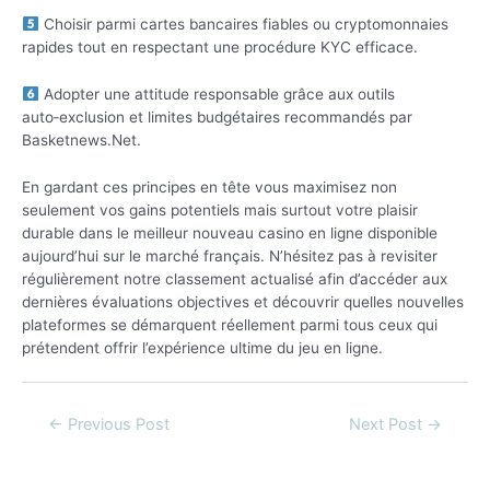
Choisir parmi cartes bancaires fiables ou cryptomonnaies
rapides tout en respectant une procédure KYC efficace.
Adopter une attitude responsable grâce aux outils
auto‑exclusion et limites budgétaires recommandés par
Basketnews.Net.
En gardant ces principes en tête vous maximisez non
seulement vos gains potentiels mais surtout votre plaisir
durable dans le meilleur nouveau casino en ligne disponible
aujourd’hui sur le marché français. N’hésitez pas à revisiter
régulièrement notre classement actualisé afin d’accéder aux
dernières évaluations objectives et découvrir quelles nouvelles
plateformes se démarquent réellement parmi tous ceux qui
prétendent offrir l’expérience ultime du jeu en ligne.
←
Previous Post
Next Post
→