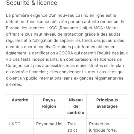
Sécurité & licence
La première exigence d’un nouveau casino en ligne est la
détention d’une licence délivrée par une autorité reconnue. En
Europe, les licences UKGC (Royaume‑Uni) et MGA (Malte)
offrent le plus haut niveau de protection grâce à des audits
réguliers et à l’obligation de séparer les fonds des joueurs des
comptes opérationnels. Certaines plateformes obtiennent
également la certification eCOGRA qui garantit l’équité des jeux
via des tests indépendants. En comparaison, les licences de
Curaçao sont plus accessibles mais moins strictes sur le plan
du contrôle financier ; elles conviennent surtout aux sites qui
ciblent un public international sans exigences réglementaires
élevées.
Autorité
Pays /
Niveau
Principaux
Région
de
avantages
contrôle
UKGC
Royaume‑Uni
Très
Protection
strict
juridique forte,