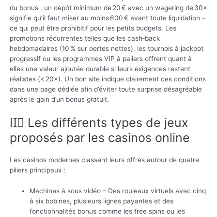
du bonus : un dépôt minimum de 20 € avec un wagering de 30×
signifie qu’il faut miser au moins 600 € avant toute liquidation –
ce qui peut être prohibitif pour les petits budgets. Les
promotions récurrentes telles que les cash‑back
hebdomadaires (10 % sur pertes nettes), les tournois à jackpot
progressif ou les programmes VIP à paliers offrent quant à
elles une valeur ajoutée durable si leurs exigences restent
réalistes (< 20×). Un bon site indique clairement ces conditions
dans une page dédiée afin d’éviter toute surprise désagréable
après le gain d’un bonus gratuit.
II️⃣ Les différents types de jeux
proposés par les casinos online
Les casinos modernes classent leurs offres autour de quatre
piliers principaux :
Machines à sous vidéo – Des rouleaux virtuels avec cinq
à six bobines, plusieurs lignes payantes et des
fonctionnalités bonus comme les free spins ou les