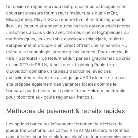
Un casino en ligne nouveau doit proposer un catalogue riche
couvrant plusieurs fournisseurs majeurs tels que NetEnt,
Microgaming, Play’n GO ou encore Evolution Gaming pour le
live. Les joueurs attendent au moins trois catégories distinctes
: machines à sous vidéo avec thèmes cinématographiques ou
mythologiques, jeux de table classiques (blackjack, roulette
européenne) et croupiers en direct offrant une immersion HD
grâce à la technologie streaming low‑latency. Par exemple, le
titre « Starburst » de NetEnt séduit par ses graphismes colorés
et son RTP de 96,1 %, tandis que « Lightning Roulette »
d’Evolution combine un tableau traditionnel avec des
multiplicateurs aléatoires allant jusqu’à 500 x la mise. Un bon
site propose également des variantes locales comme le
baccarat punto banco ou le poker Texas Hold’em multi‑table
pour répondre aux goûts régionaux français.
Méthodes de paiement & retraits rapides
Les options bancaires influencent fortement la décision du
joueur francophone. Les cartes Visa et Mastercard restent les
plus utilisées pour leurs plafonds élevés et leur reconnaissance