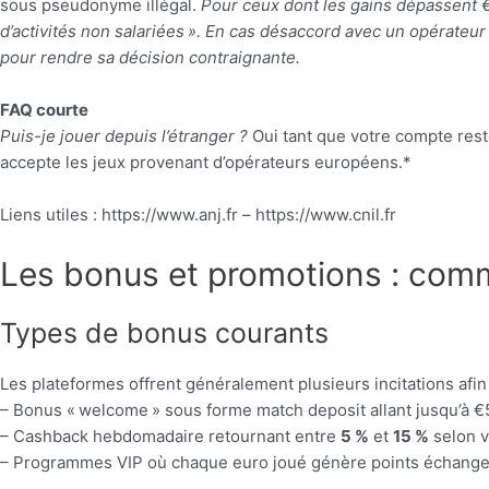
sous pseudonyme illégal.
Pour ceux dont les gains dépassent €
d’activités non salariées ». En cas désaccord avec un opérateur
pour rendre sa décision contraignante.
FAQ courte
Puis-je jouer depuis l’étranger ?
Oui tant que votre compte reste
accepte les jeux provenant d’opérateurs européens.*
Liens utiles : https://www.anj.fr – https://www.cnil.fr
Les bonus et promotions : comm
Types de bonus courants
Les plateformes offrent généralement plusieurs incitations afin d
– Bonus « welcome » sous forme match deposit allant jusqu’à €
– Cashback hebdomadaire retournant entre
5 %
et
15 %
selon v
– Programmes VIP où chaque euro joué génère points échangeab