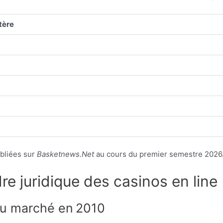
tère
bliées sur
Basketnews.Net
au cours du premier semestre 2026
dre juridique des casinos en line
 du marché en 2010