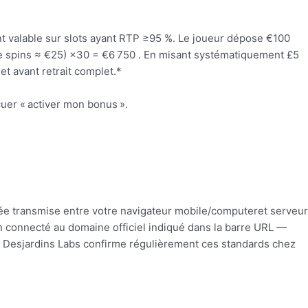
 valable sur slots ayant RTP ≥95 %. Le joueur dépose €100
e spins ≈ €25) ×30 = €6 750 . En misant systématiquement £5
t avant retrait complet.*
cuer « activer mon bonus ».
nnée transmise entre votre navigateur mobile/computeret serveur
ien connecté au domaine officiel indiqué dans la barre URL —
r Desjardins Labs confirme régulièrement ces standards chez