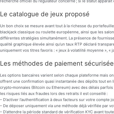
recherche officiel du régulateur concerné ; si le statut apparaî
Le catalogue de jeux proposé
Un bon choix se mesure avant tout à la richesse du portefeuill
blackjack classique ou roulette européenne, ainsi que les salon
différentes stratégies simultanément. La présence de fournis
qualité graphique élevée ainsi qu’un taux RTP déclaré transpar
uniquement vos titres favoris : « jeux à volatilité moyenne », « 
Les méthodes de paiement sécurisée
Les options bancaires varient selon chaque plateforme mais on 
offrent une confirmation quasi instantanée des dépôts tout en 
crypto‑monnaies (Bitcoin ou Ethereum) avec des délais parfois i
les risques liés aux fraudes lors des retraits il est conseillé :
– D’activer l’authentification à deux facteurs sur votre compte j
– De déposer uniquement via une méthode déjà vérifiée par votr
– D’attendre la période standard de vérification KYC avant tou