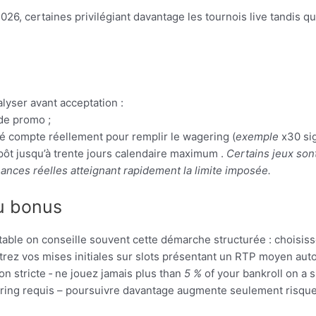
26, certaines privilégiant davantage les tournois live tandis q
lyser avant acceptation :
de promo ;
é compte réellement pour remplir le wagering (
exemple
x30 sig
ôt jusqu’à trente jours calendaire maximum .
Certains jeux sont
hances réelles atteignant rapidement la limite imposée.
du bonus
itable on conseille souvent cette démarche structurée : choisiss
ez vos mises initiales sur slots présentant un RTP moyen auto
n stricte ‑ ne jouez jamais plus than
5 %
of your bankroll on a s
ring requis – poursuivre davantage augmente seulement risque 