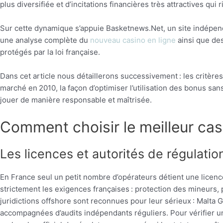
plus diversifiée et d’incitations financières très attractives qui r
Sur cette dynamique s’appuie Basketnews.Net, un site indépenda
une analyse complète du
nouveau casino en ligne
ainsi que des
protégés par la loi française.
Dans cet article nous détaillerons successivement : les critères
marché en 2010, la façon d’optimiser l’utilisation des bonus sans
jouer de manière responsable et maîtrisée.
Comment choisir le meilleur cas
Les licences et autorités de régulatio
En France seul un petit nombre d’opérateurs détient une licence
strictement les exigences françaises : protection des mineurs, p
juridictions offshore sont reconnues pour leur sérieux : Malta
accompagnées d’audits indépendants réguliers. Pour vérifier une