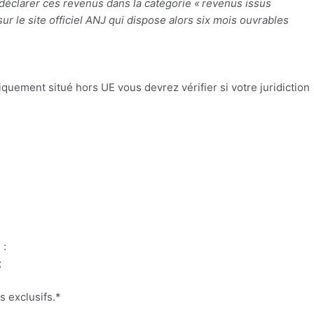
éclarer ces revenus dans la catégorie « revenus issus
r le site officiel ANJ qui dispose alors six mois ouvrables
quement situé hors UE vous devrez vérifier si votre juridiction
 :
;
 exclusifs.*