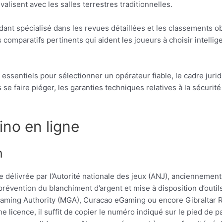
ivalisent avec les salles terrestres traditionnelles.
nt spécialisé dans les revues détaillées et les classements ob
 comparatifs pertinents qui aident les joueurs à choisir intell
 essentiels pour sélectionner un opérateur fiable, le cadre juri
 se faire piéger, les garanties techniques relatives à la sécurité
ino en ligne
n
 délivrée par l’Autorité nationale des jeux (ANJ), anciennement 
révention du blanchiment d’argent et mise à disposition d’outils 
 Gaming Authority (MGA), Curacao eGaming ou encore Gibraltar Re
 licence, il suffit de copier le numéro indiqué sur le pied de p