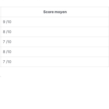
Score moyen
9 /10
8 /10
7 /10
8 /10
7 /10
.