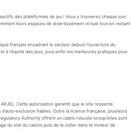
jectifs des plateformes de jeu ! Vous y trouverez chaque jour
igemment leurs espaces de divertissement virtuel tout en restant
dique français encadrant le secteur depuis l’ouverture du
 et à l’équité des jeux, puis enfin les meilleures pratiques pour
ARJEL. Cette autorisation garantit que le site respecte
d’auto‑exclusion fiables. Outre la licence française, plusieurs
gulatory Authority offrent un cadre robuste lorsqu’elles sont
age du site du casino puis de le coller dans le moteur de