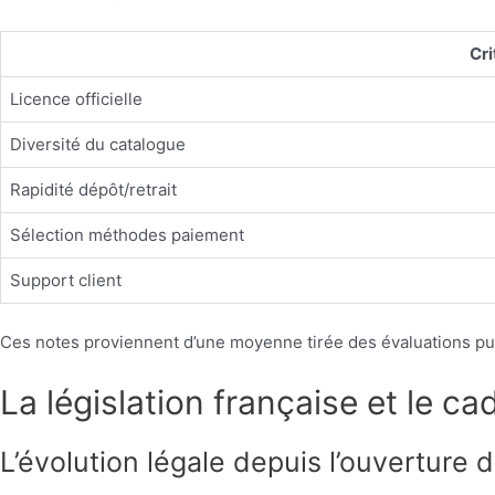
Cri
Licence officielle
Diversité du catalogue
Rapidité dépôt/retrait
Sélection méthodes paiement
Support client
Ces notes proviennent d’une moyenne tirée des évaluations pu
La législation française et le ca
L’évolution légale depuis l’ouverture