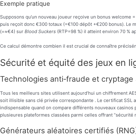
Exemple pratique
Supposons qu’un nouveau joueur reçoive un bonus welcome = €
puis reçoit donc €300 totaux (=€100 dépôt +€200 bonus). Le m
(=≈€4) sur
Blood Suckers
(RTP=98 %) il atteint environ 70 % a
Ce calcul démontre combien il est crucial de connaître précisé
Sécurité et équité des jeux en l
Technologies anti‑fraude et cryptage
Tous les meilleurs sites utilisent aujourd’hui un chiffrement 
soit illisible sans clé privée correspondante . Le certificat S
indispensable quand on compare différents nouveaux casinos p
plusieures plateformes classées parmi celles offrant “sécurité 
Générateurs aléatoires certifiés (RNG