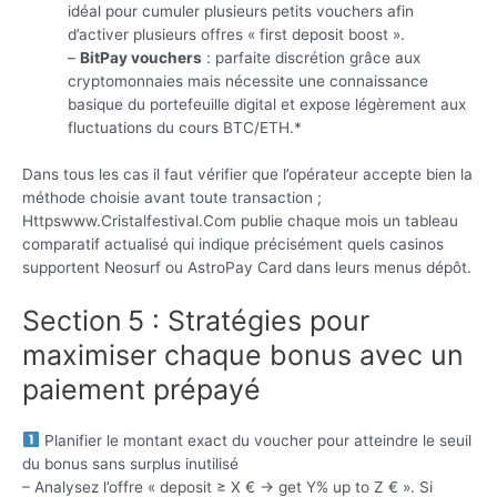
idéal pour cumuler plusieurs petits vouchers afin
d’activer plusieurs offres « first deposit boost ».
–
BitPay vouchers
: parfaite discrétion grâce aux
cryptomonnaies mais nécessite une connaissance
basique du portefeuille digital et expose légèrement aux
fluctuations du cours BTC/ETH.*
Dans tous les cas il faut vérifier que l’opérateur accepte bien la
méthode choisie avant toute transaction ;
Httpswww.Cristalfestival.Com publie chaque mois un tableau
comparatif actualisé qui indique précisément quels casinos
supportent Neosurf ou AstroPay Card dans leurs menus dépôt.
Section 5​ : Stratégies pour
maximiser chaque bonus avec un
paiement prépayé
Planifier le montant exact du voucher pour atteindre le seuil
du bonus sans surplus inutilisé
– Analysez l’offre « deposit ≥ X € → get Y% up to Z € ». Si