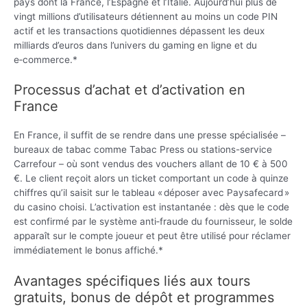
pays dont la France, l’Espagne et l’Italie. Aujourd’hui plus de
vingt millions d’utilisateurs détiennent au moins un code PIN
actif et les transactions quotidiennes dépassent les deux
milliards d’euros dans l’univers du gaming en ligne et du
e‑commerce.*
Processus d’achat et d’activation en
France
En France, il suffit de se rendre dans une presse spécialisée –
bureaux de tabac comme Tabac Press ou stations-service
Carrefour – où sont vendus des vouchers allant de 10 € à 500
€. Le client reçoit alors un ticket comportant un code à quinze
chiffres qu’il saisit sur le tableau « déposer avec Paysafecard »
du casino choisi. L’activation est instantanée : dès que le code
est confirmé par le système anti‑fraude du fournisseur, le solde
apparaît sur le compte joueur et peut être utilisé pour réclamer
immédiatement le bonus affiché.*
Avantages spécifiques liés aux tours
gratuits, bonus de dépôt et programmes