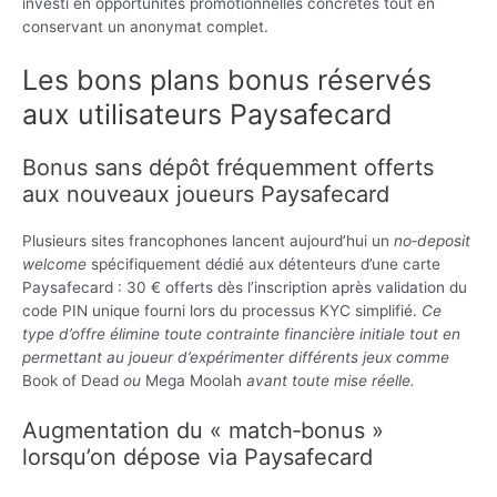
investi en opportunités promotionnelles concrètes tout en
conservant un anonymat complet.
Les bons plans bonus réservés
aux utilisateurs Paysafecard
Bonus sans dépôt fréquemment offerts
aux nouveaux joueurs Paysafecard
Plusieurs sites francophones lancent aujourd’hui un
no‑deposit
welcome
spécifiquement dédié aux détenteurs d’une carte
Paysafecard : 30 € offerts dès l’inscription après validation du
code PIN unique fourni lors du processus KYC simplifié.
Ce
type d’offre élimine toute contrainte financière initiale tout en
permettant au joueur d’expérimenter différents jeux comme
Book of Dead
ou
Mega Moolah
avant toute mise réelle.
Augmentation du « match‑bonus »
lorsqu’on dépose via Paysafecard