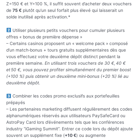
Z=150 € et Y=100 %, il suffit souvent d’acheter deux vouchers
de
75 €
plutôt qu’un seul forfait plus élevé qui laisserait un
solde inutilisé après activation.*
Utiliser plusieurs petits vouchers pour cumuler plusieurs
offres « bonus de première dépense »
– Certains casinos proposent un « welcome pack » composé
d’un match‑bonus + tours gratuits supplémentaires dès que
vous effectuez votre deuxième dépôt distinct pendant la
première semaine.
En utilisant trois vouchers de
30 €, 40 €
et 50 €
, vous pouvez profiter simultanément du premier boost
(+100 %) puis obtenir un deuxième mini‑bonus (+20 %) lié au
deuxième dépôt.
Combiner les codes promo exclusifs aux portefeuilles
prépayés
– Les partenaires marketing diffusent régulièrement des codes
alphanumériques réservés aux utilisateurs PaySafeCard ou
AstroPay Card lors d’événements tels que les conférences
industry “iGaming Summit”. Entrer ce code lors du dépôt ajoute
souvent un supplément fixe (
+10 €
) ou augmente