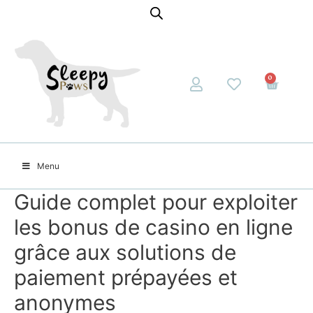
0
Menu
Guide complet pour exploiter
les bonus de casino en ligne
grâce aux solutions de
paiement prépayées et
anonymes