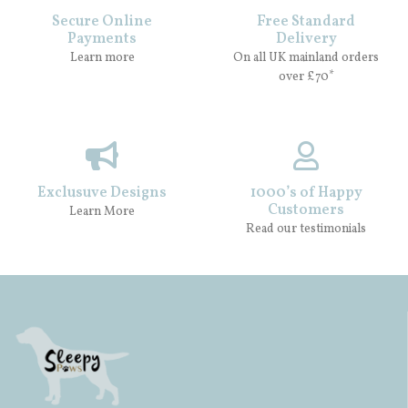
Secure Online
Free Standard
Payments
Delivery
Learn more
On all UK mainland orders
over £70*
Exclusuve Designs
1000’s of Happy
Customers
Learn More
Read our testimonials