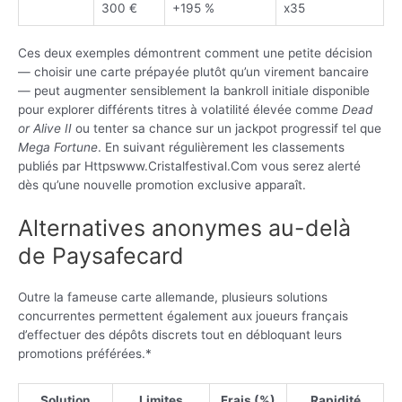
300 €
+195 %
x35
Ces deux exemples démontrent comment une petite décision
— choisir une carte prépayée plutôt qu’un virement bancaire
— peut augmenter sensiblement la bankroll initiale disponible
pour explorer différents titres à volatilité élevée comme
Dead
or Alive II
ou tenter sa chance sur un jackpot progressif tel que
Mega Fortune
. En suivant régulièrement les classements
publiés par Httpswww.Cristalfestival.Com vous serez alerté
dès qu’une nouvelle promotion exclusive apparaît.
Alternatives anonymes au-delà
de Paysafecard
Outre la fameuse carte allemande, plusieurs solutions
concurrentes permettent également aux joueurs français
d’effectuer des dépôts discrets tout en débloquant leurs
promotions préférées.*
Solution
Limites
Frais (%)
Rapidité