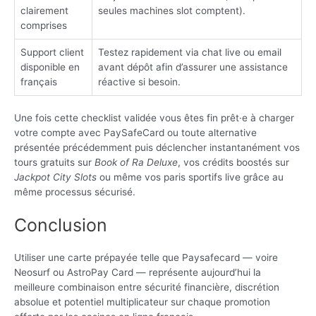
clairement
seules machines slot comptent).
comprises
Support client
Testez rapidement via chat live ou email
disponible en
avant dépôt afin d’assurer une assistance
français
réactive si besoin.
Une fois cette checklist validée vous êtes fin prêt·e à charger
votre compte avec PaySafeCard ou toute alternative
présentée précédemment puis déclencher instantanément vos
tours gratuits sur
Book of Ra Deluxe
, vos crédits boostés sur
Jackpot City Slots
ou même vos paris sportifs live grâce au
même processus sécurisé.
Conclusion
Utiliser une carte prépayée telle que Paysafecard — voire
Neosurf ou AstroPay Card — représente aujourd’hui la
meilleure combinaison entre sécurité financière, discrétion
absolue et potentiel multiplicateur sur chaque promotion