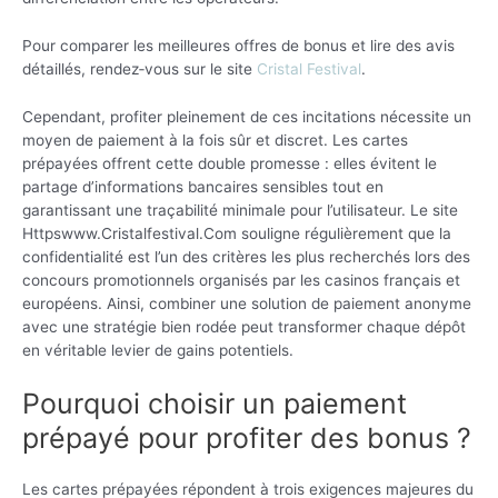
Pour comparer les meilleures offres de bonus et lire des avis
détaillés, rendez‑vous sur le site
Cristal Festival
.
Cependant, profiter pleinement de ces incitations nécessite un
moyen de paiement à la fois sûr et discret. Les cartes
prépayées offrent cette double promesse : elles évitent le
partage d’informations bancaires sensibles tout en
garantissant une traçabilité minimale pour l’utilisateur. Le site
Httpswww.Cristalfestival.Com souligne régulièrement que la
confidentialité est l’un des critères les plus recherchés lors des
concours promotionnels organisés par les casinos français et
européens. Ainsi, combiner une solution de paiement anonyme
avec une stratégie bien rodée peut transformer chaque dépôt
en véritable levier de gains potentiels.
Pourquoi choisir un paiement
prépayé pour profiter des bonus ?
Les cartes prépayées répondent à trois exigences majeures du