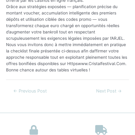
offerte par les casinos en ligne français.
Grâce aux stratégies exposées — planification précise du
montant voucher, accumulation intelligente des premiers
dépôts et utilisation ciblée des codes promo — vous
transformerez chaque euro chargé en opportunités réelles
d’augmenter votre bankroll tout en respectant
scrupuleusement les exigences légales imposées par l’ARJEL.
Nous vous invitons donc à mettre immédiatement en pratique
la checklist finale présentée ci‑dessus afin daffirmer votre
approche responsable tout en exploitant pleinement toutes les
offres bonifiées disponibles sur Httpswww.Cristalfestival.Com.
Bonne chance autour des tables virtuelles !
←
Previous Post
Next Post
→