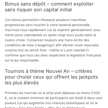
Bonus sans dépôt – comment exploiter
sans risquer son capital initial
Ces bonus permettent d’essayer plusieurs machines
progressives sans toucher à votre bankroll personnelle.
Inscrivez‑vous rapidement car ils expirent généralement sous
trente jours calendariels ou après vingt tours joués selon le
casino choisi. Conservez toujours une trace écrite des
conditions de mise («wagering») afin d’éviter toute mauvaise
surprise lors du retrait final – même si Lunin Userlab.Fr
confirme que tous ces sites respectent la législation française
sur le jeu responsable.
Tournois à thème Nouvel An – critères
pour choisir ceux qui offrent les jackpots
les plus élevés
Priorisez les tournois où le prize pool dépasse au moins 5 000
€, où le nombre minimum de participants est limité à deux cent
joueurs (ce qui augmente vos chances statistiques) et où le
format « Free Spin Sprint » offre des multiplicateurs