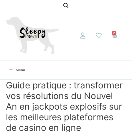
0
Menu
Guide pratique : transformer
vos résolutions du Nouvel
An en jackpots explosifs sur
les meilleures plateformes
de casino en ligne