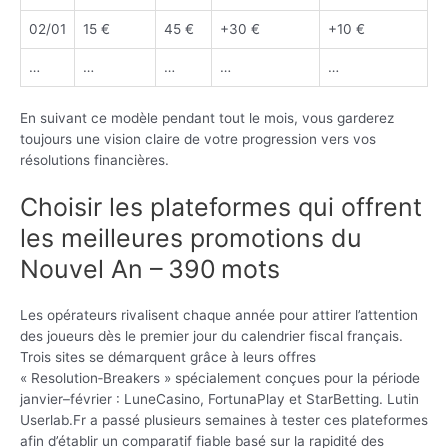
02/01
15 €
45 €
+30 €
+10 €
…
…
…
…
…
En suivant ce modèle pendant tout le mois, vous garderez
toujours une vision claire de votre progression vers vos
résolutions financières.
Choisir les plateformes qui offrent
les meilleures promotions du
Nouvel An – 390 mots
Les opérateurs rivalisent chaque année pour attirer l’attention
des joueurs dès le premier jour du calendrier fiscal français.
Trois sites se démarquent grâce à leurs offres
« Resolution‑Breakers » spécialement conçues pour la période
janvier–février : LuneCasino, FortunaPlay et StarBetting. Lutin
Userlab.Fr a passé plusieurs semaines à tester ces plateformes
afin d’établir un comparatif fiable basé sur la rapidité des