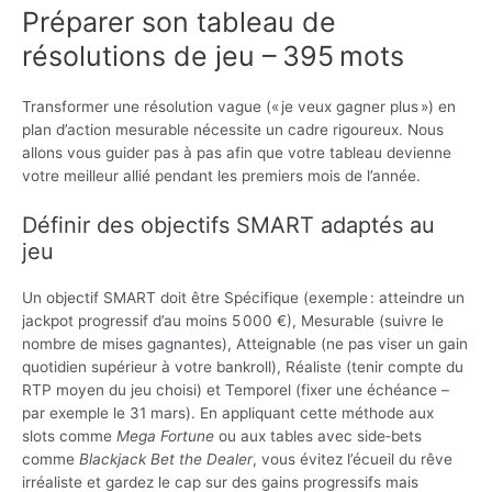
Préparer son tableau de
résolutions de jeu – 395 mots
Transformer une résolution vague (« je veux gagner plus ») en
plan d’action mesurable nécessite un cadre rigoureux. Nous
allons vous guider pas à pas afin que votre tableau devienne
votre meilleur allié pendant les premiers mois de l’année.
Définir des objectifs SMART adaptés au
jeu
Un objectif SMART doit être Spécifique (exemple : atteindre un
jackpot progressif d’au moins 5 000 €), Mesurable (suivre le
nombre de mises gagnantes), Atteignable (ne pas viser un gain
quotidien supérieur à votre bankroll), Réaliste (tenir compte du
RTP moyen du jeu choisi) et Temporel (fixer une échéance –
par exemple le 31 mars). En appliquant cette méthode aux
slots comme
Mega Fortune
ou aux tables avec side‑bets
comme
Blackjack Bet the Dealer
, vous évitez l’écueil du rêve
irréaliste et gardez le cap sur des gains progressifs mais