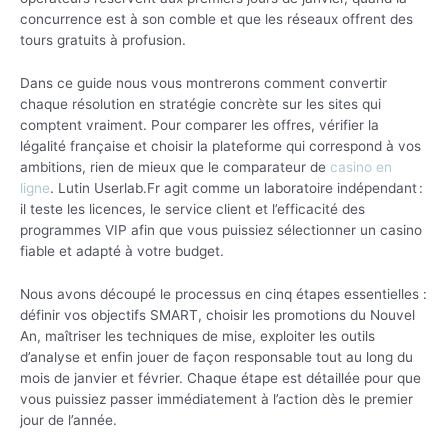
concurrence est à son comble et que les réseaux offrent des
tours gratuits à profusion.
Dans ce guide nous vous montrerons comment convertir
chaque résolution en stratégie concrète sur les sites qui
comptent vraiment. Pour comparer les offres, vérifier la
légalité française et choisir la plateforme qui correspond à vos
ambitions, rien de mieux que le comparateur de
casino en
ligne
. Lutin Userlab.Fr agit comme un laboratoire indépendant :
il teste les licences, le service client et l’efficacité des
programmes VIP afin que vous puissiez sélectionner un casino
fiable et adapté à votre budget.
Nous avons découpé le processus en cinq étapes essentielles :
définir vos objectifs SMART, choisir les promotions du Nouvel
An, maîtriser les techniques de mise, exploiter les outils
d’analyse et enfin jouer de façon responsable tout au long du
mois de janvier et février. Chaque étape est détaillée pour que
vous puissiez passer immédiatement à l’action dès le premier
jour de l’année.