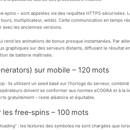
ee‑spins – sont appelées via des requêtes HTTPS sécurisées. Le 
ours, multiplicateur, wilds). Cette communication en temps rée
ir avec les anciennes versions.
qui rend les animations de bonus presque instantanées. Par aill
s graphiques sur des serveurs distants, diffusant le résultat e
ion de batterie maîtrisée.
erators) sur mobile – 120 mots
 ils utilisent un seed basé sur l’horloge du serveur, combiné
s opérateurs doivent se conformer aux normes eCOGRA et à la li
s gratuitement – reste aléatoire et équitable.
 les free‑spins – 100 mots
 loading” : les textures des symboles ne sont chargées que lorsq