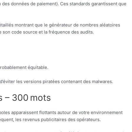
ion des données de paiement). Ces standards garantissent que
étaillés montrant que le générateur de nombres aléatoires
e son code source et la fréquence des audits.
 probablement équitable.
n d’éviter les versions piratées contenant des malwares.
es – 300 mots
mboles apparaissent flottants autour de votre environnement
équent, les revenus publicitaires des opérateurs.