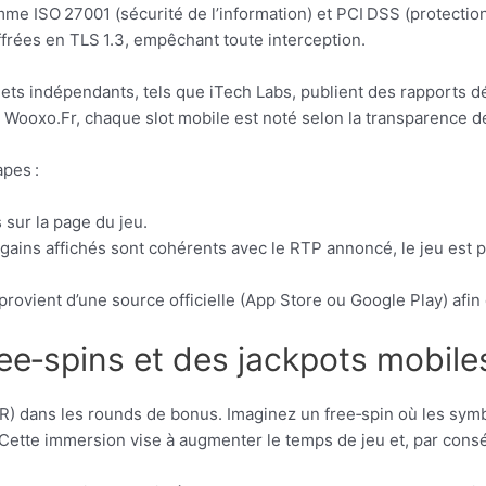
omme ISO 27001 (sécurité de l’information) et PCI DSS (protect
frées en TLS 1.3, empêchant toute interception.
ets indépendants, tels que iTech Labs, publient des rapports d
r Wooxo.Fr, chaque slot mobile est noté selon la transparence d
apes :
 sur la page du jeu.
s gains affichés sont cohérents avec le RTP annoncé, le jeu est
 provient d’une source officielle (App Store ou Google Play) afi
ree‑spins et des jackpots mobil
(AR) dans les rounds de bonus. Imaginez un free‑spin où les sy
. Cette immersion vise à augmenter le temps de jeu et, par cons