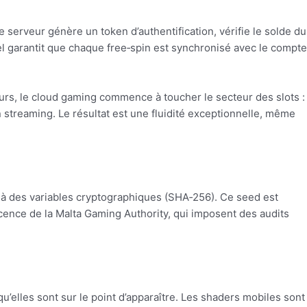
serveur génère un token d’authentification, vérifie le solde du
l garantit que chaque free‑spin est synchronisé avec le compte
eurs, le cloud gaming commence à toucher le secteur des slots :
n streaming. Le résultat est une fluidité exceptionnelle, même
 à des variables cryptographiques (SHA‑256). Ce seed est
cence de la Malta Gaming Authority, qui imposent des audits
u’elles sont sur le point d’apparaître. Les shaders mobiles sont