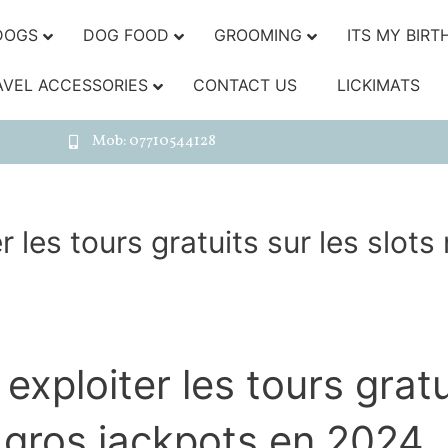
DOGS
DOG FOOD
GROOMING
ITS MY BIRT
AVEL ACCESSORIES
CONTACT US
LICKIMATS
Mob: 07710544128
 les tours gratuits sur les slot
xploiter les tours gratu
 gros jackpots en 2024