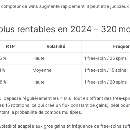
i le compteur de wins augmente rapidement, il peut être judicieux
 plus rentables en 2024 – 320 m
RTP
Volatilité
Fréquen
6 %
Haute
1 free‑spin / 25 spins
1 %
Moyenne
1 free‑spin / 15 spins
8 %
Haute
1 free‑spin / 20 spins
i dépasse régulièrement les 4 M €, tout en offrant des free‑spi
es 15 rotations, ce qui crée un flux constant de gains, idéal pour
ant la probabilité de combos multiples.
volatilité adaptée aux gros gains et fréquence de free‑spins suf