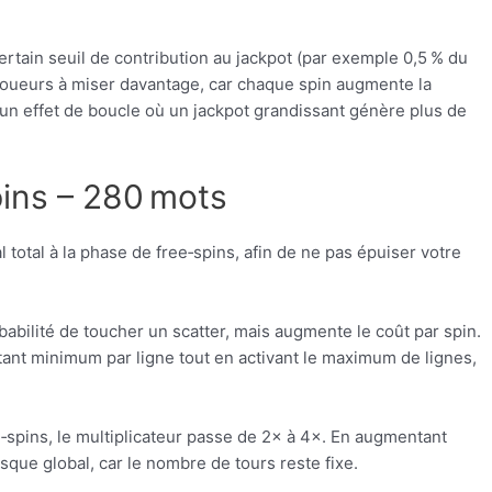
 certain seuil de contribution au jackpot (par exemple 0,5 % du
 joueurs à miser davantage, car chaque spin augmente la
t un effet de boucle où un jackpot grandissant génère plus de
pins – 280 mots
total à la phase de free‑spins, afin de ne pas épuiser votre
obabilité de toucher un scatter, mais augmente le coût par spin.
ntant minimum par ligne tout en activant le maximum de lignes,
e‑spins, le multiplicateur passe de 2× à 4×. En augmentant
que global, car le nombre de tours reste fixe.