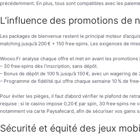
précédemment. En plus, tous sont compatibles avec les paiements
L’influence des promotions de n
Les packages de bienvenue restent le principal moteur d’acqui
matching jusqu’à 200 € + 150 free‑spins. Les exigences de mise 
Wooxo.Fr analyse chaque offre et met en avant les promotions l
– 30 free‑spins dès l’inscription, sans dépôt.
– Bonus de dépôt de 100 % jusqu’à 150 €, avec un wagering de 
– Programme de fidélité qui offre chaque semaine 10 % de free
Pour éviter les pièges, il faut d’abord vérifier le plafond de re
requise : si le casino impose 0,20 € par spin, 30 free‑spins ne val
notamment via carte Paysafecard, afin de sécuriser vos gains s
Sécurité et équité des jeux mob