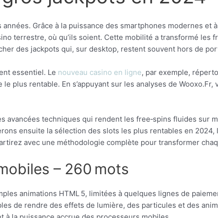
s années. Grâce à la puissance des smartphones modernes et à 
terrestre, où qu’ils soient. Cette mobilité a transformé les fre
cher des jackpots qui, sur desktop, restent souvent hors de por
ent essentiel. Le
nouveau casino en ligne
, par exemple, répert
e le plus rentable. En s’appuyant sur les analyses de Wooxo.Fr
les avancées techniques qui rendent les free‑spins fluides sur mo
ons ensuite la sélection des slots les plus rentables en 2024,
partirez avec une méthodologie complète pour transformer chaq
 mobiles – 260 mots
mples animations HTML 5, limitées à quelques lignes de paiemen
les de rendre des effets de lumière, des particules et des ani
 et à la puissance accrue des processeurs mobiles.