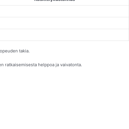
nopeuden takia.
n ratkaisemisesta helppoa ja vaivatonta.