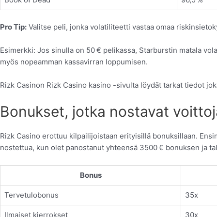
Pro Tip:
Valitse peli, jonka volatiliteetti vastaa omaa riskinsietoky
Esimerkki: Jos sinulla on 50 € pelikassa, Starburstin matala vola
myös nopeamman kassavirran loppumisen.
Rizk Casinon Rizk Casino kasino -sivulta löydät tarkat tiedot jo
Bonukset, jotka nostavat voitto
Rizk Casino erottuu kilpailijoistaan erityisillä bonuksillaan. E
nostettua, kun olet panostanut yhteensä 3500 € bonuksen ja ta
Bonus
Tervetulobonus
35x
Ilmaiset kierrokset
30x