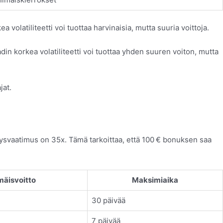
ea volatiliteetti voi tuottaa harvinaisia, mutta suuria voittoja.
adin korkea volatiliteetti voi tuottaa yhden suuren voiton, mutta
jat.
ätysvaatimus on 35x. Tämä tarkoittaa, että 100 € bonuksen saa
äisvoitto
Maksimiaika
30 päivää
7 päivää