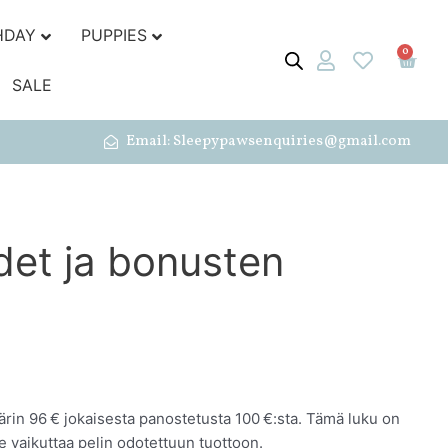
HDAY
PUPPIES
0
SALE
Email: Sleepypawsenquiries@gmail.com
det ja bonusten
äärin 96 € jokaisesta panostetusta 100 €:sta. Tämä luku on
e vaikuttaa pelin odotettuun tuottoon.