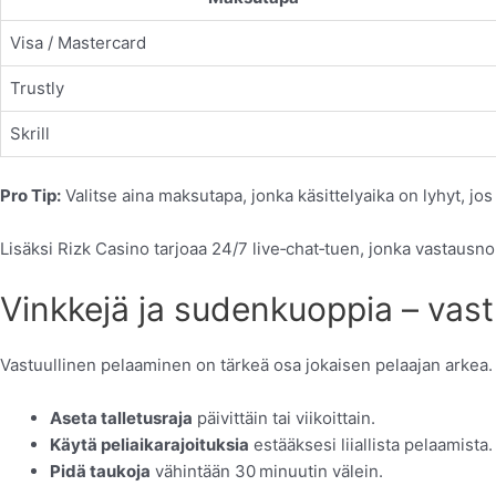
Visa / Mastercard
Trustly
Skrill
Pro Tip:
Valitse aina maksutapa, jonka käsittelyaika on lyhyt, jos
Lisäksi Rizk Casino tarjoaa 24/7 live‑chat‑tuen, jonka vastaus
Vinkkejä ja sudenkuoppia – vas
Vastuullinen pelaaminen on tärkeä osa jokaisen pelaajan arkea. As
Aseta talletusraja
päivittäin tai viikoittain.
Käytä peliaikarajoituksia
estääksesi liiallista pelaamista.
Pidä taukoja
vähintään 30 minuutin välein.