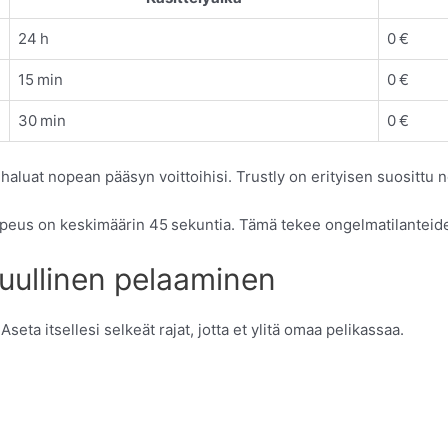
24 h
0 €
15 min
0 €
30 min
0 €
 haluat nopean pääsyn voittoihisi. Trustly on erityisen suosittu 
nopeus on keskimäärin 45 sekuntia. Tämä tekee ongelmatilanteide
tuullinen pelaaminen
eta itsellesi selkeät rajat, jotta et ylitä omaa pelikassaa.