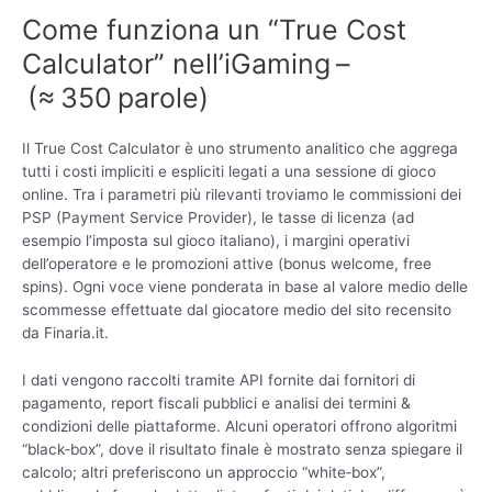
Come funziona un “True Cost
Calculator” nell’iGaming –
(≈ 350 parole)
Il True Cost Calculator è uno strumento analitico che aggrega
tutti i costi impliciti e espliciti legati a una sessione di gioco
online. Tra i parametri più rilevanti troviamo le commissioni dei
PSP (Payment Service Provider), le tasse di licenza (ad
esempio l’imposta sul gioco italiano), i margini operativi
dell’operatore e le promozioni attive (bonus welcome, free
spins). Ogni voce viene ponderata in base al valore medio delle
scommesse effettuate dal giocatore medio del sito recensito
da Finaria.it.
I dati vengono raccolti tramite API fornite dai fornitori di
pagamento, report fiscali pubblici e analisi dei termini &
condizioni delle piattaforme. Alcuni operatori offrono algoritmi
“black‑box”, dove il risultato finale è mostrato senza spiegare il
calcolo; altri preferiscono un approccio “white‑box”,