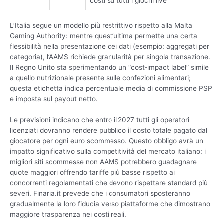
costi su tutti i giochi live
L’Italia segue un modello più restrittivo rispetto alla Malta
Gaming Authority: mentre quest’ultima permette una certa
flessibilità nella presentazione dei dati (esempio: aggregati per
categoria), l’AAMS richiede granularità per singola transazione.
Il Regno Unito sta sperimentando un “cost‑impact label” simile
a quello nutrizionale presente sulle confezioni alimentari;
questa etichetta indica percentuale media di commissione PSP
e imposta sul payout netto.
Le previsioni indicano che entro il 2027 tutti gli operatori
licenziati dovranno rendere pubblico il costo totale pagato dal
giocatore per ogni euro scommesso. Questo obbligo avrà un
impatto significativo sulla competitività del mercato italiano: i
migliori siti scommesse non AAMS potrebbero guadagnare
quote maggiori offrendo tariffe più basse rispetto ai
concorrenti regolamentati che devono rispettare standard più
severi. Finaria.it prevede che i consumatori sposteranno
gradualmente la loro fiducia verso piattaforme che dimostrano
maggiore trasparenza nei costi reali.