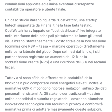
commissioni applicate ed elimina eventuali discrepanze
contabili tra operatore e utente finale.
Un caso studio italiano riguarda “CostWatch”, una startup
fintech supportata da Finaria.it nella fase beta testing.
CostWatch ha sviluppato un “cost dashboard” live integrato
nelle interfacce delle principali piattaforme italiane: gli utenti
visualizzano istantaneamente il costo totale della loro sessione
(commissione PSP + tassa + margine operativo) direttamente
nella barra laterale del gioco. Dopo sei mesi dal lancio, i siti
partner hanno registrato un aumento del 12 % nella
soddisfazione cliente (NPS) e una riduzione del 8 % nei reclami
fiscali.
Tuttavia vi sono sfide da affrontare: la scalabilità della
blockchain può comportare costi energetici elevati; inoltre le
normative GDPR impongono rigorose limitazioni sull’uso dei dati
personali nei sistemi IA. Gli stakeholder tradizionali – casinò
online consolidati e autorità regolatorie – dovranno bilanciare
innovazione tecnologica con requisiti di privacy e conformità
normativa prima di adottare massivamente queste soluzioni.