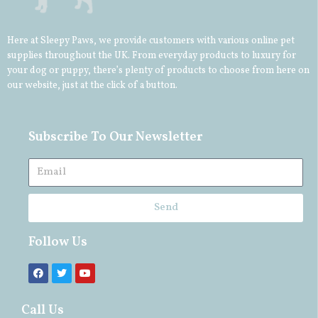
Here at Sleepy Paws, we provide customers with various online pet
supplies throughout the UK. From everyday products to luxury for
your
dog
or
puppy
, there’s plenty of products to choose from here on
our website, just at the click of a button.
Subscribe To Our Newsletter
Send
Follow Us
Call Us