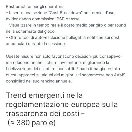
Best practice per gli operatori:
– Inserire una sezione “Cost Breakdown” nei termini d’uso,
evidenziando commissioni PSP e tasse.
– Visualizzare in tempo reale il costo medio per giro o per round
nella schermata del gioco.
– Offrire tool di auto‑esclusione collegati a notifiche sui costi
accumulati durante la sessione.
Queste misure non solo favoriscono decisioni più consapevoli
ma riducono anche il churn involontario, migliorando la
fidelizzazione dei clienti responsabili. Finaria.it ha già testato
questi approcci su alcuni dei migliori siti scommesse non AAMS
consigliati nel suo ranking annuale.
Trend emergenti nella
regolamentazione europea sulla
trasparenza dei costi –
(≈ 380 parole)