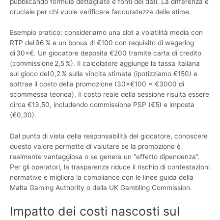
pubblicando formule dettagliate e fonti dei dati. La differenza è
cruciale per chi vuole verificare l’accuratezza delle stime.
Esempio pratico: consideriamo una slot a volatilità media con
RTP del 96 % e un bonus di €100 con requisito di wagering
di 30×€. Un giocatore deposita €200 tramite carta di credito
(commissione 2,5 %). Il calcolatore aggiunge la tassa italiana
sul gioco del 0,2 % sulla vincita stimata (ipotizziamo €150) e
sottrae il costo della promozione (30×€100 = €3000 di
scommessa teorica). Il costo reale della sessione risulta essere
circa €13,50, includendo commissione PSP (€5) e imposta
(€0,30).
Dal punto di vista della responsabilità del giocatore, conoscere
questo valore permette di valutare se la promozione è
realmente vantaggiosa o se genera un “effetto dipendenza”.
Per gli operatori, la trasparenza riduce il rischio di contestazioni
normative e migliora la compliance con le linee guida della
Malta Gaming Authority o della UK Gambling Commission.
Impatto dei costi nascosti sul