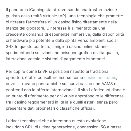
Il panorama iGaming sta attraversando una trasformazione
guidata dalla realtà virtuale (VR), una tecnologia che promette
di ricreare l’atmosfera di un casinò fisico direttamente nella
stanza del giocatore. L’interesse è alimentato da una
crescente domanda di esperienze immersive, dalla disponibilità
di hardware più potente e dalla spinta verso ambienti sociali
3‑D. In questo contesto, i migliori casino online stanno
sperimentando soluzioni che uniscono grafica di alta qualità,
interazione vocale e sistemi di pagamento istantanei.
Per capire come la VR si posizioni rispetto ai tradizionali
operatori, è utile consultare risorse come
casino non aams
,
dove si trovano panoramiche sui nuovi casino non AAMS e
confronti con le offerte internazionali. Il sito Lafedequotidiana è
un punto di riferimento per chi vuole approfondire le differenze
tra i casinò regolamentati in Italia e quelli esteri, senza però
presentare dati proprietari o classifiche ufficiali.
I driver tecnologici che alimentano questa evoluzione
includono GPU di ultima generazione, connessioni 5G a bassa