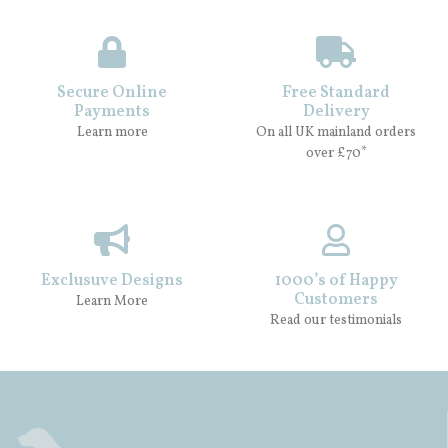
Secure Online
Free Standard
Payments
Delivery
Learn more
On all UK mainland orders
over £70*
Exclusuve Designs
1000’s of Happy
Customers
Learn More
Read our testimonials