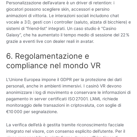
Personalizzazione dell’avatare è un driver di retention: i
giocatori possono scegliere skin, accessori e persino
animazioni di vittoria. Le interazioni sociali includono chat
vocale a 3 D, gesti con i controller (saluto, alzata di bicchiere) e
sistemi di “friend‑list” integrati. Un caso studio è “Casino
Galaxy”, che ha aumentato il tempo medio di sessione del 22 %
grazie a eventi live con dealer reali in avatar.
6. Regolamentazione e
compliance nel mondo VR
L’Unione Europea impone il GDPR per la protezione dei dati
personali, anche in ambienti immersivi. I casinò VR devono
anonimizzare i log di movimento e conservare le informazioni di
pagamento in server certificati ISO 27001. L’AML richiede
monitoraggio delle transazioni in criptovaluta, con soglie di
€10 000 per segnalazione.
La verifica dell’età è gestita tramite riconoscimento facciale
integrato nel visore, con consenso esplicito dell’utente. Per il