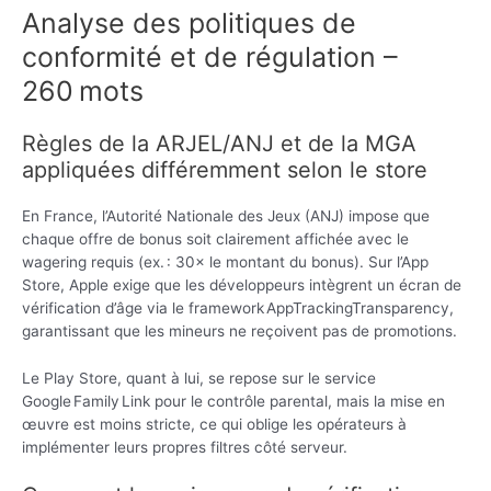
Analyse des politiques de
conformité et de régulation –
260 mots
Règles de la ARJEL/ANJ et de la MGA
appliquées différemment selon le store
En France, l’Autorité Nationale des Jeux (ANJ) impose que
chaque offre de bonus soit clairement affichée avec le
wagering requis (ex. : 30× le montant du bonus). Sur l’App
Store, Apple exige que les développeurs intègrent un écran de
vérification d’âge via le framework AppTrackingTransparency,
garantissant que les mineurs ne reçoivent pas de promotions.
Le Play Store, quant à lui, se repose sur le service
Google Family Link pour le contrôle parental, mais la mise en
œuvre est moins stricte, ce qui oblige les opérateurs à
implémenter leurs propres filtres côté serveur.