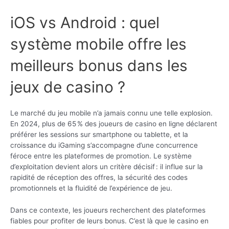
iOS vs Android : quel
système mobile offre les
meilleurs bonus dans les
jeux de casino ?
Le marché du jeu mobile n’a jamais connu une telle explosion.
En 2024, plus de 65 % des joueurs de casino en ligne déclarent
préférer les sessions sur smartphone ou tablette, et la
croissance du iGaming s’accompagne d’une concurrence
féroce entre les plateformes de promotion. Le système
d’exploitation devient alors un critère décisif : il influe sur la
rapidité de réception des offres, la sécurité des codes
promotionnels et la fluidité de l’expérience de jeu.
Dans ce contexte, les joueurs recherchent des plateformes
fiables pour profiter de leurs bonus. C’est là que le casino en