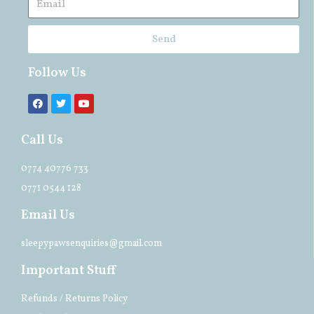
Send
Follow Us
Call Us
0774 40776 733
0771 0544 128
Email Us
sleepypawsenquiries@gmail.com
Important Stuff
Refunds / Returns Policy