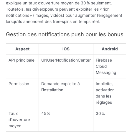
explique un taux d’ouverture moyen de 30 % seulement.
Toutefois, les développeurs peuvent exploiter les « rich
notifications » (images, vidéos) pour augmenter l’engagement
lorsqu’ils annoncent des free‑spins en temps réel.
Gestion des notifications push pour les bonus
Aspect
iOS
Android
API principale
UNUserNotificationCenter
Firebase
Cloud
Messaging
Permission
Demande explicite à
Implicite,
l’installation
activation
dans les
réglages
Taux
45 %
30 %
d’ouverture
moyen