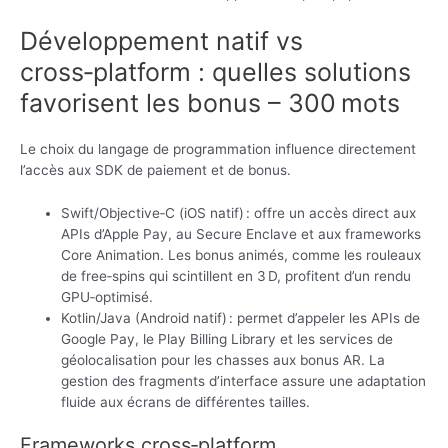
Développement natif vs
cross‑platform : quelles solutions
favorisent les bonus – 300 mots
Le choix du langage de programmation influence directement
l’accès aux SDK de paiement et de bonus.
Swift/Objective‑C (iOS natif) : offre un accès direct aux
APIs d’Apple Pay, au Secure Enclave et aux frameworks
Core Animation. Les bonus animés, comme les rouleaux
de free‑spins qui scintillent en 3 D, profitent d’un rendu
GPU‑optimisé.
Kotlin/Java (Android natif) : permet d’appeler les APIs de
Google Pay, le Play Billing Library et les services de
géolocalisation pour les chasses aux bonus AR. La
gestion des fragments d’interface assure une adaptation
fluide aux écrans de différentes tailles.
Frameworks cross‑platform