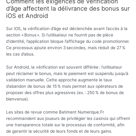
Comment les exigences de vérification
d’âge affectent la délivrance des bonus sur
iOS et Android
Sur iOS, la vérification d’âge est déclenchée avant l’accès à la
section « Bonus ». Si l’utilisateur ne fournit pas de pièce
d’identité, l’application bloque l’affichage du code promotionnel.
Ce processus ajoute environ 3 secondes, mais réduit de 27 %
les cas d’abus.
Sur Android, la vérification est souvent différée : l’utilisateur
peut réclamer le bonus, mais le paiement est suspendu jusqu’à
validation manuelle. Cette approche augmente le taux
d’abandon de bonus de 15 % mais permet aux opérateurs de
proposer des offres plus agressives (ex. : 250 % de bonus de
bienvenue).
Les sites de revue comme Batiment Numerique.Fr
recommandent aux joueurs de privilégier les casinos qui offrent
une transparence totale sur le processus de conformité, afin
de garantir la sécurité de leurs fonds et de leurs gains.