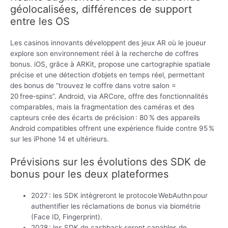
géolocalisées, différences de support
entre les OS
Les casinos innovants développent des jeux AR où le joueur
explore son environnement réel à la recherche de coffres
bonus. iOS, grâce à ARKit, propose une cartographie spatiale
précise et une détection d’objets en temps réel, permettant
des bonus de “trouvez le coffre dans votre salon =
20 free‑spins”. Android, via ARCore, offre des fonctionnalités
comparables, mais la fragmentation des caméras et des
capteurs crée des écarts de précision : 80 % des appareils
Android compatibles offrent une expérience fluide contre 95 %
sur les iPhone 14 et ultérieurs.
Prévisions sur les évolutions des SDK de
bonus pour les deux plateformes
2027 : les SDK intègreront le protocole WebAuthn pour
authentifier les réclamations de bonus via biométrie
(Face ID, Fingerprint).
2028 : les SDK de cashback seront capables de