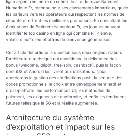
ligne argent réel entre en scène : le site de revue Batiment
Numerique.Fr, reconnu pour ses classements impartiaux, guide
les parieurs vers les opérateurs qui respectent les normes de
sécurité et offrent les meilleures promotions. En consultant les
évaluations de Batiment Numerique.Fr, les joueurs peuvent
identifier le top casino en ligne qui combine RTP élevé,
volatilité maîtrisée et offres de bienvenue généreuses.
Cet article décortique la question sous deux angles : d’abord
l’architecture technique qui conditionne la délivrance des
bonus (welcome, dépôt, free‑spin, cashback), puis la façon
dont iOS et Android les livrent aux utilisateurs. Nous
aborderons la gestion des notifications push, la sécurité des
codes promotionnels, le choix entre développement natif et
cross‑platform, les performances UI, les méthodes de
paiement, les exigences de conformité, et enfin les tendances
futures telles que la 5G et la réalité augmentée.
Architecture du système
d’exploitation et impact sur les