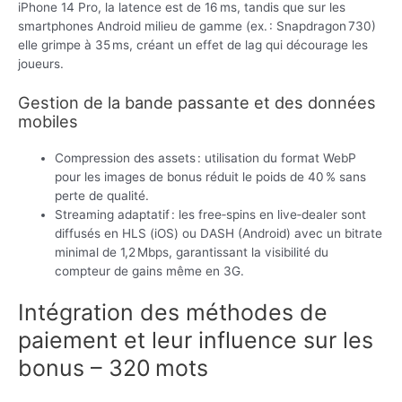
iPhone 14 Pro, la latence est de 16 ms, tandis que sur les
smartphones Android milieu de gamme (ex. : Snapdragon 730)
elle grimpe à 35 ms, créant un effet de lag qui décourage les
joueurs.
Gestion de la bande passante et des données
mobiles
Compression des assets : utilisation du format WebP
pour les images de bonus réduit le poids de 40 % sans
perte de qualité.
Streaming adaptatif : les free‑spins en live‑dealer sont
diffusés en HLS (iOS) ou DASH (Android) avec un bitrate
minimal de 1,2 Mbps, garantissant la visibilité du
compteur de gains même en 3G.
Intégration des méthodes de
paiement et leur influence sur les
bonus – 320 mots