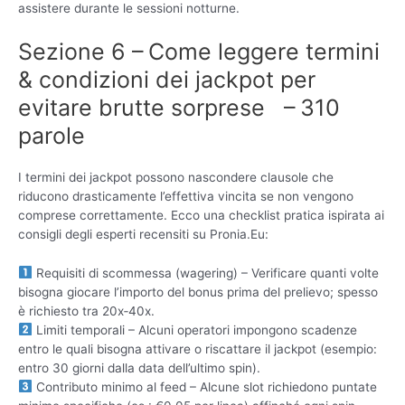
assistere durante le sessioni notturne.
Sezione 6 – Come leggere termini
& condizioni dei jackpot per
evitare brutte sorprese – 310
parole
I termini dei jackpot possono nascondere clausole che
riducono drasticamente l’effettiva vincita se non vengono
comprese correttamente. Ecco una checklist pratica ispirata ai
consigli degli esperti recensiti su Pronia.Eu:
Requisiti di scommessa (wagering) – Verificare quanti volte
bisogna giocare l’importo del bonus prima del prelievo; spesso
è richiesto tra 20x‑40x.
Limiti temporali – Alcuni operatori impongono scadenze
entro le quali bisogna attivare o riscattare il jackpot (esempio:
entro 30 giorni dalla data dell’ultimo spin).
Contributo minimo al feed – Alcune slot richiedono puntate