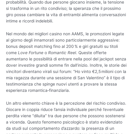
probabilità. Quando due persone giocano insieme, la tensione
si trasforma in un rito condiviso; la speranza che il prossimo
giro possa cambiare la vita di entrambi alimenta conversazioni
intime e ricordi indelebili.
Nel mondo dei migliori casino non AAMS, le promozioni legate
al giorno degli innamorati sono particolarmente aggressive:
bonus deposit matching fino al 200 % e giri gratuiti su titoli
come
Love Fortune
o
Romantic Reel
. Queste offerte
aumentano le possibilità di entrare nella pool del jackpot senza
dover investire grandi somme fin dall’inizio. Inoltre, le storie dei
vincitori diventano virali sui forum: “Ho vinto €2,5 milioni con la
mia ragazza durante una sessione di San Valentino” è il tipo di
testimonianza che spinge nuovi utenti a provare la stessa
esperienza romantica‑finanziaria.
Un altro elemento chiave è la percezione del rischio condiviso.
Giocare in coppia riduce l’ansia individuale perché l’eventuale
perdita viene “diluita” tra due persone che possono sostenersi
a vicenda. Questo fenomeno psicologico è stato evidenziato
da studi sul comportamento d’azzardo: la presenza di un