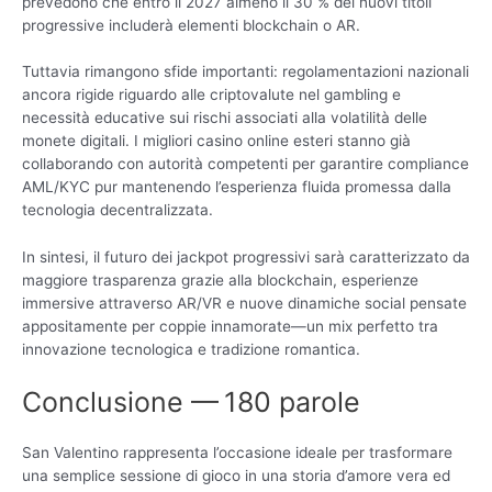
prevedono che entro il 2027 almeno il 30 % dei nuovi titoli
progressive includerà elementi blockchain o AR.
Tuttavia rimangono sfide importanti: regolamentazioni nazionali
ancora rigide riguardo alle criptovalute nel gambling e
necessità educative sui rischi associati alla volatilità delle
monete digitali. I migliori casino online esteri stanno già
collaborando con autorità competenti per garantire compliance
AML/KYC pur mantenendo l’esperienza fluida promessa dalla
tecnologia decentralizzata.
In sintesi, il futuro dei jack­pot progressivi sarà caratterizzato da
maggiore trasparenza grazie alla blockchain, esperienze
immersive attraverso AR/VR e nuove dinamiche social pensate
appositamente per coppie innamorate—un mix perfetto tra
innovazione tecnologica e tradizione romantica.
Conclusione — 180 parole
San Valentino rappresenta l’occasione ideale per trasformare
una semplice sessione di gioco in una storia d’amore vera ed