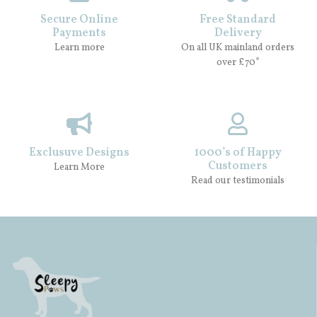
Secure Online
Free Standard
Payments
Delivery
Learn more
On all UK mainland orders
over £70*
Exclusuve Designs
1000’s of Happy
Customers
Learn More
Read our testimonials