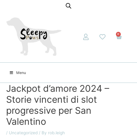
0
Menu
Jackpot d’amore 2024 –
Storie vincenti di slot
progressive per San
Valentino
/
Uncategorized
/ By
rob.leigh