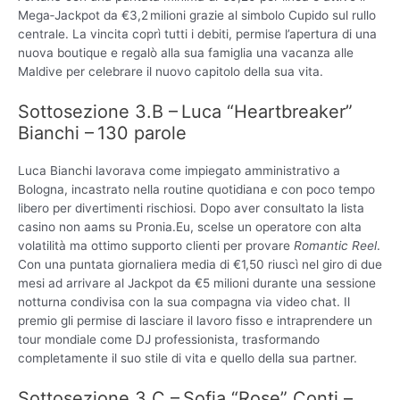
Mega‑Jackpot da €3,2 milioni grazie al simbolo Cupido sul rullo
centrale. La vincita coprì tutti i debiti, permise l’apertura di una
nuova boutique e regalò alla sua famiglia una vacanza alle
Maldive per celebrare il nuovo capitolo della sua vita.
Sottosezione 3.B – Luca “Heartbreaker”
Bianchi – 130 parole
Luca Bianchi lavorava come impiegato amministrativo a
Bologna, incastrato nella routine quotidiana e con poco tempo
libero per divertimenti rischiosi. Dopo aver consultato la lista
casino non aams su Pronia.Eu, scelse un operatore con alta
volatilità ma ottimo supporto clienti per provare
Romantic Reel
.
Con una puntata giornaliera media di €1,50 riuscì nel giro di due
mesi ad arrivare al Jackpot da €5 milioni durante una sessione
notturna condivisa con la sua compagna via video chat. Il
premio gli permise di lasciare il lavoro fisso e intraprendere un
tour mondiale come DJ professionista, trasformando
completamente il suo stile di vita e quello della sua partner.
Sottosezione 3.C – Sofia “Rose” Conti –