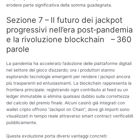
erodere parte significativa della somma guadagnata.
Sezione 7 – Il futuro dei jack­pot
progressivi nell’era post‑pandemia
e la rivoluzione blockchain – 360
parole
La pandemia ha accelerato l’adozione delle piattaforme digitali
nel settore del gioco d’azzardo; ora i produttori stanno
esplorando tecnologie emergenti per rendere i jackpot ancora
più trasparenti ed entusiasmanti. La blockchain rappresenta la
frontiera principale: registrando ogni contributo al feed su un
ledger immutabile si elimina qualsiasi dubbio sulla correttezza
del calcolo del premio finale. Alcuni casinò già integrati con
wallet cripto offrono “Jackpot on Chain”, dove gli importi sono
visualizzati in tempo reale attraverso smart contract verificabili
pubblicamente.
Questa evoluzione porta diversi vantaggi concreti: