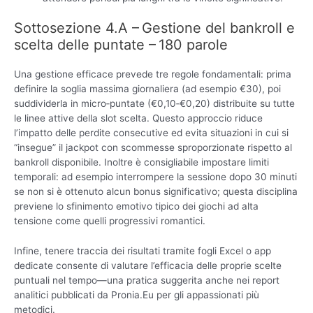
Sottosezione 4.A – Gestione del bankroll e
scelta delle puntate – 180 parole
Una gestione efficace prevede tre regole fondamentali: prima
definire la soglia massima giornaliera (ad esempio €30), poi
suddividerla in micro‑puntate (€0,10‑€0,20) distribuite su tutte
le linee attive della slot scelta. Questo approccio riduce
l’impatto delle perdite consecutive ed evita situazioni in cui si
“insegue” il jackpot con scommesse sproporzionate rispetto al
bankroll disponibile. Inoltre è consigliabile impostare limiti
temporali: ad esempio interrompere la sessione dopo 30 minuti
se non si è ottenuto alcun bonus significativo; questa disciplina
previene lo sfinimento emotivo tipico dei giochi ad alta
tensione come quelli progressivi romantici.
Infine, tenere traccia dei risultati tramite fogli Excel o app
dedicate consente di valutare l’efficacia delle proprie scelte
puntuali nel tempo—una pratica suggerita anche nei report
analitici pubblicati da Pronia.Eu per gli appassionati più
metodici.