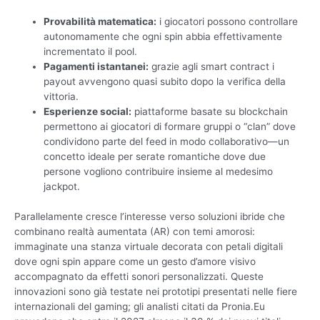
Provabilità matematica:
i giocatori possono controllare
autonomamente che ogni spin abbia effettivamente
incrementato il pool.
Pagamenti istantanei:
grazie agli smart contract i
payout avvengono quasi subito dopo la verifica della
vittoria.
Esperienze social:
piattaforme basate su blockchain
permettono ai giocatori di formare gruppi o “clan” dove
condividono parte del feed in modo collaborativo—un
concetto ideale per serate romantiche dove due
persone vogliono contribuire insieme al medesimo
jackpot.
Parallelamente cresce l’interesse verso soluzioni ibride che
combinano realtà aumentata (AR) con temi amorosi:
immaginate una stanza virtuale decorata con petali digitali
dove ogni spin appare come un gesto d’amore visivo
accompagnato da effetti sonori personalizzati. Queste
innovazioni sono già testate nei prototipi presentati nelle fiere
internazionali del gaming; gli analisti citati da Pronia.Eu