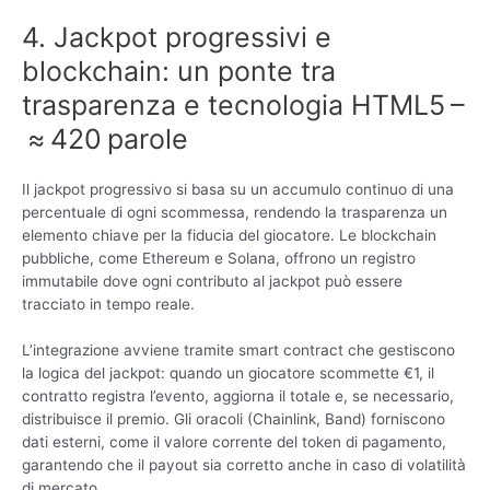
4. Jackpot progressivi e
blockchain: un ponte tra
trasparenza e tecnologia HTML5 –
≈ 420 parole
Il jackpot progressivo si basa su un accumulo continuo di una
percentuale di ogni scommessa, rendendo la trasparenza un
elemento chiave per la fiducia del giocatore. Le blockchain
pubbliche, come Ethereum e Solana, offrono un registro
immutabile dove ogni contributo al jackpot può essere
tracciato in tempo reale.
L’integrazione avviene tramite smart contract che gestiscono
la logica del jackpot: quando un giocatore scommette €1, il
contratto registra l’evento, aggiorna il totale e, se necessario,
distribuisce il premio. Gli oracoli (Chainlink, Band) forniscono
dati esterni, come il valore corrente del token di pagamento,
garantendo che il payout sia corretto anche in caso di volatilità
di mercato.