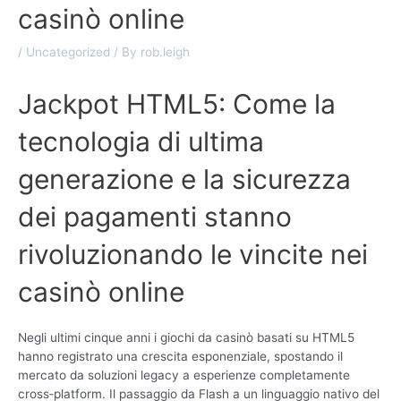
casinò online
/
Uncategorized
/ By
rob.leigh
Jackpot HTML5: Come la
tecnologia di ultima
generazione e la sicurezza
dei pagamenti stanno
rivoluzionando le vincite nei
casinò online
Negli ultimi cinque anni i giochi da casinò basati su HTML5
hanno registrato una crescita esponenziale, spostando il
mercato da soluzioni legacy a esperienze completamente
cross‑platform. Il passaggio da Flash a un linguaggio nativo del