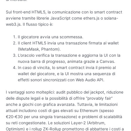
Sul front‑end HTML5, la comunicazione con lo smart contract
avviene tramite librerie JavaScript come ethers.js o solana-
web3.js. Il flusso tipico è:
Il giocatore avvia una scommessa.
Il client HTML5 invia una transazione firmata al wallet
(MetaMask, Phantom).
L’oracolo verifica la transazione e aggiorna la UI con la
nuova barra di progresso, animata grazie a Canvas.
In caso di vincita, lo smart contract invia il premio al
wallet del giocatore, e la UI mostra una sequenza di
effetti sonori sincronizzati con Web Audio API.
I vantaggi sono molteplici: audit pubblico del jackpot, riduzione
delle dispute legali e la possibilità di offrire “provably fair”
anche a giochi con grafica avanzata. Tuttavia, le limitazioni
attuali includono costi di gas elevati su Ethereum (spesso
€20‑€30 per una singola transazione) e problemi di scalabilità
su reti congestionate. Le soluzioni Layer‑2 (Arbitrum,
Optimism) e i rollup ZK‑Rollup promettono di abbattere i costi a