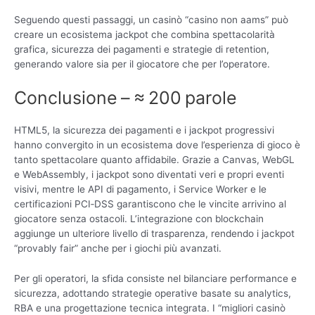
Seguendo questi passaggi, un casinò “casino non aams” può
creare un ecosistema jackpot che combina spettacolarità
grafica, sicurezza dei pagamenti e strategie di retention,
generando valore sia per il giocatore che per l’operatore.
Conclusione – ≈ 200 parole
HTML5, la sicurezza dei pagamenti e i jackpot progressivi
hanno convergito in un ecosistema dove l’esperienza di gioco è
tanto spettacolare quanto affidabile. Grazie a Canvas, WebGL
e WebAssembly, i jackpot sono diventati veri e propri eventi
visivi, mentre le API di pagamento, i Service Worker e le
certificazioni PCI‑DSS garantiscono che le vincite arrivino al
giocatore senza ostacoli. L’integrazione con blockchain
aggiunge un ulteriore livello di trasparenza, rendendo i jackpot
“provably fair” anche per i giochi più avanzati.
Per gli operatori, la sfida consiste nel bilanciare performance e
sicurezza, adottando strategie operative basate su analytics,
RBA e una progettazione tecnica integrata. I “migliori casinò