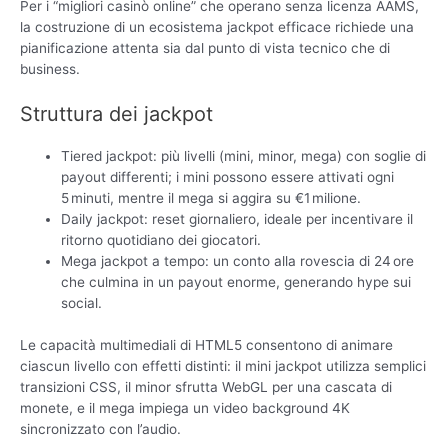
Per i “migliori casinò online” che operano senza licenza AAMS,
la costruzione di un ecosistema jackpot efficace richiede una
pianificazione attenta sia dal punto di vista tecnico che di
business.
Struttura dei jackpot
Tiered jackpot: più livelli (mini, minor, mega) con soglie di
payout differenti; i mini possono essere attivati ogni
5 minuti, mentre il mega si aggira su €1 milione.
Daily jackpot: reset giornaliero, ideale per incentivare il
ritorno quotidiano dei giocatori.
Mega jackpot a tempo: un conto alla rovescia di 24 ore
che culmina in un payout enorme, generando hype sui
social.
Le capacità multimediali di HTML5 consentono di animare
ciascun livello con effetti distinti: il mini jackpot utilizza semplici
transizioni CSS, il minor sfrutta WebGL per una cascata di
monete, e il mega impiega un video background 4K
sincronizzato con l’audio.