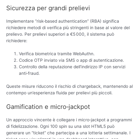
Sicurezza per grandi prelievi
Implementare “risk‑based authentication” (RBA) significa
richiedere metodi di verifica più stringenti in base al valore del
prelievo. Per prelievi superiori a €5 000, il sistema può
richiedere:
Verifica biometrica tramite WebAuthn.
Codice OTP inviato via SMS o app di autenticazione.
Controllo della reputazione dell’indirizzo IP con servizi
anti‑fraud.
Queste misure riducono il rischio di chargeback, mantenendo al
contempo un’esperienza fluida per prelievi più piccoli.
Gamification e micro‑jackpot
Un approccio vincente è collegare i micro‑jackpot a programmi
di fidelizzazione. Ogni 100 spin su una slot HTML5 può
generare un “ticket” che partecipa a una lotteria settimanale. I