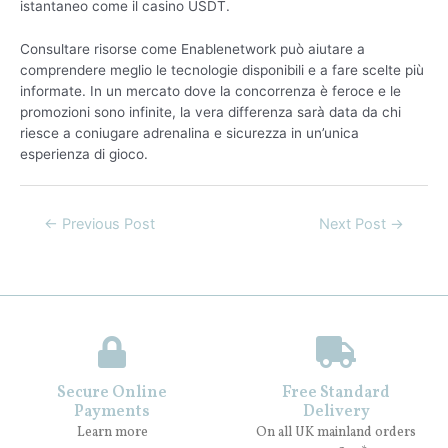
istantaneo come il casino USDT.
Consultare risorse come Enablenetwork può aiutare a
comprendere meglio le tecnologie disponibili e a fare scelte più
informate. In un mercato dove la concorrenza è feroce e le
promozioni sono infinite, la vera differenza sarà data da chi
riesce a coniugare adrenalina e sicurezza in un’unica
esperienza di gioco.
←
Previous Post
Next Post
→
Secure Online
Free Standard
Payments
Delivery
Learn more
On all UK mainland orders