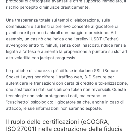
protocolli di crittografia avanzati e offre supporto immediato, il
rischio percepito diminuisce drasticamente.
Una trasparenza totale sui tempi di elaborazione, sulle
commissioni e sui limiti di prelievo consente al giocatore di
pianificare il proprio bankroll con maggiore precisione. Ad
esempio, un casinò che indica che i prelievi USDT (Tether)
avvengono entro 15 minuti, senza costi nascosti, riduce l’ansia
legata all’attesa e aumenta la propensione a puntare su slot ad
alta volatilità con jackpot progressivi.
Le pratiche di sicurezza più diffuse includono SSL (Secure
Socket Layer) per cifrare il traffico web, 3‑D Secure per
autenticare le transazioni con carta di credito e tokenizzazione,
che sostituisce i dati sensibili con token non reversibili. Queste
tecnologie non solo proteggono i dati, ma creano un
“cuscinetto” psicologico: il giocatore sa che, anche in caso di
attacco, le sue informazioni non saranno esposte.
Il ruolo delle certificazioni (eCOGRA,
ISO 27001) nella costruzione della fiducia