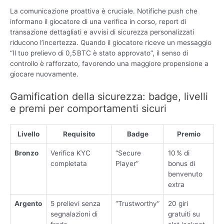
La comunicazione proattiva è cruciale. Notifiche push che
informano il giocatore di una verifica in corso, report di
transazione dettagliati e avvisi di sicurezza personalizzati
riducono l’incertezza. Quando il giocatore riceve un messaggio
“Il tuo prelievo di 0,5 BTC è stato approvato”, il senso di
controllo è rafforzato, favorendo una maggiore propensione a
giocare nuovamente.
Gamification della sicurezza: badge, livelli
e premi per comportamenti sicuri
Livello
Requisito
Badge
Premio
Bronzo
Verifica KYC
“Secure
10 % di
completata
Player”
bonus di
benvenuto
extra
Argento
5 prelievi senza
“Trustworthy”
20 giri
segnalazioni di
gratuiti su