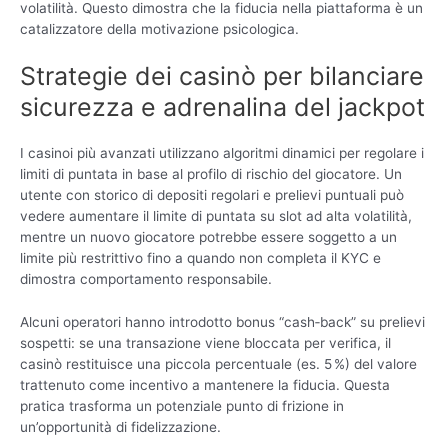
volatilità. Questo dimostra che la fiducia nella piattaforma è un
catalizzatore della motivazione psicologica.
Strategie dei casinò per bilanciare
sicurezza e adrenalina del jackpot
I casinoi più avanzati utilizzano algoritmi dinamici per regolare i
limiti di puntata in base al profilo di rischio del giocatore. Un
utente con storico di depositi regolari e prelievi puntuali può
vedere aumentare il limite di puntata su slot ad alta volatilità,
mentre un nuovo giocatore potrebbe essere soggetto a un
limite più restrittivo fino a quando non completa il KYC e
dimostra comportamento responsabile.
Alcuni operatori hanno introdotto bonus “cash‑back” su prelievi
sospetti: se una transazione viene bloccata per verifica, il
casinò restituisce una piccola percentuale (es. 5 %) del valore
trattenuto come incentivo a mantenere la fiducia. Questa
pratica trasforma un potenziale punto di frizione in
un’opportunità di fidelizzazione.