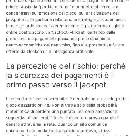
profondo di quanto sembri. Un sistema di pagamento affidabile
riduce l’ansia da “perdita di fondi” e permette al cervello di
concentrarsi sull’emozione del gioco, sull’anticipazione del
jackpot e sulla gestione delle proprie strategie di scommessa.
In questo articolo analizzeremo come le piattaforme di gioco
online costruiscono un “Jackpot‑Mindset” partendo dalla
protezione dei pagamenti, passando per le dinamiche
neuro‑economiche del near‑miss, fino alle prospettive future
offerte da blockchain e intelligenza artificiale.
La percezione del rischio: perché
la sicurezza dei pagamenti è il
primo passo verso il jackpot
Il concetto di “rischio percepito” è centrale nella psicologia del
gioco d’azzardo online. Non si tratta solo della probabilità
matematica di perdere una puntata, ma della sensazione
soggettiva di vulnerabilità che il giocatore prova quando il
denaro attraversa la rete. Quando un sito comunica
chiaramente le modalità di deposito e prelievo, utilizza