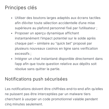
Principes clés
Utiliser des boutons larges adaptés aux écrans tactiles
afin d’éviter toute sélection accidentelle d’une mise
supérieure au plafond personnel fixé par l’utilisateur ;
Proposer un aperçu dynamique affichant
instantanément l’impact potentiel sur le solde après
chaque pari – similaire au “quick bet” proposé par
plusieurs nouveaux casinos en ligne sans verification
excessifs ;
Intégrer un chat instantané disponible directement dans
l’app afin que toute question relative aux dépôts soit
résolue sans quitter la partie.
Notifications push sécurisées
Les notifications doivent être chiffrées end‑to‑end afin qu’elles
ne puissent pas être interceptées par un malware tiers
cherchant à usurper un code promotionnel valable pendant
cinq minutes seulement.