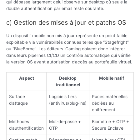
qui dépasse largement celui observé sur desktop où seule la
double authentification par email reste courante.
c) Gestion des mises à jour et patchs OS
Un dispositif mobile non mis à jour représente un point faible
exploitable via vulnérabilités connues telles que “Stagefright”
ou “BlueBorne”. Les éditeurs iGaming doivent donc intégrer
dans leurs pipelines CI/CD un contrôle automatique qui vérifie
la version OS avant autorisation d’accès au portefeuille virtuel.
Aspect
Desktop
Mobile natif
traditionnel
Surface
Logiciels tiers
Puces matérielles
d’attaque
(antivirus/plug‑ins)
dédiées au
chiffrement
Méthodes
Mot‑de‑passe +
Biométrie + OTP +
d’authentification
OTP
Secure Enclave