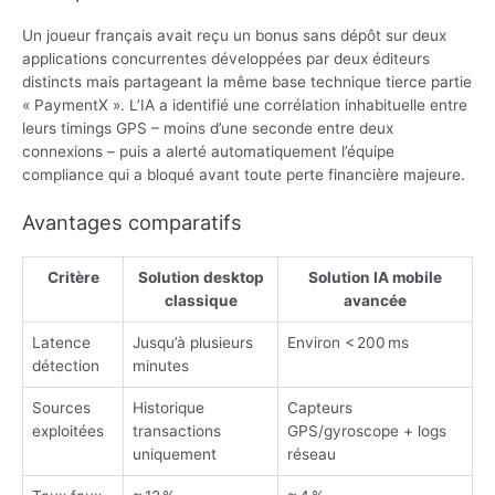
Un joueur français avait reçu un bonus sans dépôt sur deux
applications concurrentes développées par deux éditeurs
distincts mais partageant la même base technique tierce partie
« PaymentX ». L’IA a identifié une corrélation inhabituelle entre
leurs timings GPS – moins d’une seconde entre deux
connexions – puis a alerté automatiquement l’équipe
compliance qui a bloqué avant toute perte financière majeure.
Avantages comparatifs
Critère
Solution desktop
Solution IA mobile
classique
avancée
Latence
Jusqu’à plusieurs
Environ < 200 ms
détection
minutes
Sources
Historique
Capteurs
exploitées
transactions
GPS/gyroscope + logs
uniquement
réseau