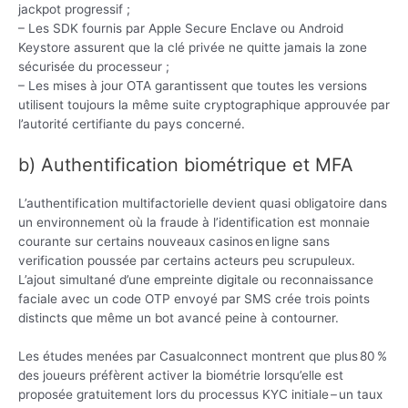
jackpot progressif ;
– Les SDK fournis par Apple Secure Enclave ou Android
Keystore assurent que la clé privée ne quitte jamais la zone
sécurisée du processeur ;
– Les mises à jour OTA garantissent que toutes les versions
utilisent toujours la même suite cryptographique approuvée par
l’autorité certifiante du pays concerné.
b) Authentification biométrique et MFA
L’authentification multifactorielle devient quasi obligatoire dans
un environnement où la fraude à l’identification est monnaie
courante sur certains nouveaux casinos en ligne sans
verification poussée par certains acteurs peu scrupuleux.
L’ajout simultané d’une empreinte digitale ou reconnaissance
faciale avec un code OTP envoyé par SMS crée trois points
distincts que même un bot avancé peine à contourner.
Les études menées par Casualconnect montrent que plus 80 %
des joueurs préfèrent activer la biométrie lorsqu’elle est
proposée gratuitement lors du processus KYC initiale – un taux