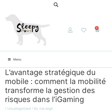
0
Menu
L’avantage stratégique du
mobile : comment la mobilité
transforme la gestion des
risques dans l’iGaming
/
Uncategorized
/ By
rob.leigh