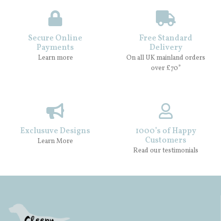
Secure Online
Free Standard
Payments
Delivery
Learn more
On all UK mainland orders
over £70*
Exclusuve Designs
1000’s of Happy
Customers
Learn More
Read our testimonials