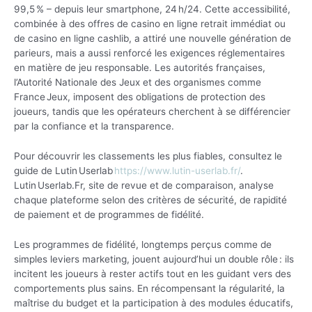
99,5 % – depuis leur smartphone, 24 h/24. Cette accessibilité,
combinée à des offres de casino en ligne retrait immédiat ou
de casino en ligne cashlib, a attiré une nouvelle génération de
parieurs, mais a aussi renforcé les exigences réglementaires
en matière de jeu responsable. Les autorités françaises,
l’Autorité Nationale des Jeux et des organismes comme
France Jeux, imposent des obligations de protection des
joueurs, tandis que les opérateurs cherchent à se différencier
par la confiance et la transparence.
Pour découvrir les classements les plus fiables, consultez le
guide de Lutin Userlab
https://www.lutin-userlab.fr/
.
Lutin Userlab.Fr, site de revue et de comparaison, analyse
chaque plateforme selon des critères de sécurité, de rapidité
de paiement et de programmes de fidélité.
Les programmes de fidélité, longtemps perçus comme de
simples leviers marketing, jouent aujourd’hui un double rôle : ils
incitent les joueurs à rester actifs tout en les guidant vers des
comportements plus sains. En récompensant la régularité, la
maîtrise du budget et la participation à des modules éducatifs,