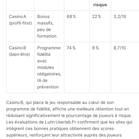
risque
Casino A
Bonus
68 %
22 %
3,2/10
(profit‑first)
massifs,
peu de
formation
Casino B
Programme
74 %
9 %
8,7/10
(bien‑être)
fidélité
avec
modules
obligatoires,
IA de
prévention
Casino B, qui place le jeu responsable au cœur de son
programme de fidélité, affiche une meilleure rétention tout en
réduisant significativement le pourcentage de joueurs à risque.
Les évaluations de Lutin Userlab.Fr confirment que les sites qui
intègrent ces bonnes pratiques obtiennent des scores
supérieurs, renforçant leur attractivité auprès des joueurs