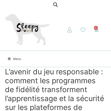
0
Menu
L’avenir du jeu responsable :
comment les programmes
de fidélité transforment
l’apprentissage et la sécurité
sur les plateformes de