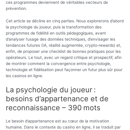
ces programmes deviennent de véritables vecteurs de
prévention.
Cet article se décline en cinq parties. Nous explorerons d’abord
la psychologie du joueur, puis la transformation des
programmes de fidélité en outils pédagogiques, avant
d’analyser l’usage des données techniques, d’envisager les
tendances futures (IA, réalité augmentée, crypto‑rewards) et,
enfin, de proposer une checklist de bonnes pratiques pour les
opérateurs. Le tout, avec un regard critique et prospectif, afin
de montrer comment la convergence entre psychologie,
technologie et fidélisation peut façonner un futur plus sûr pour
les casinos en ligne.
La psychologie du joueur :
besoins d’appartenance et de
reconnaissance – 390 mots
Le besoin d’appartenance est au cœur de la motivation
humaine. Dans le contexte du casino en ligne, il se traduit par