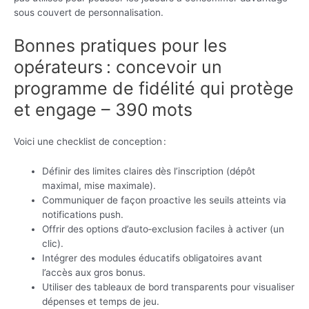
sous couvert de personnalisation.
Bonnes pratiques pour les
opérateurs : concevoir un
programme de fidélité qui protège
et engage – 390 mots
Voici une checklist de conception :
Définir des limites claires dès l’inscription (dépôt
maximal, mise maximale).
Communiquer de façon proactive les seuils atteints via
notifications push.
Offrir des options d’auto‑exclusion faciles à activer (un
clic).
Intégrer des modules éducatifs obligatoires avant
l’accès aux gros bonus.
Utiliser des tableaux de bord transparents pour visualiser
dépenses et temps de jeu.