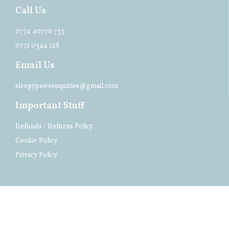
Call Us
0774 40776 733
0771 0544 128
Email Us
sleepypawsenquiries@gmail.com
Important Stuff
Refunds / Returns Policy
Cookie Policy
Privacy Policy