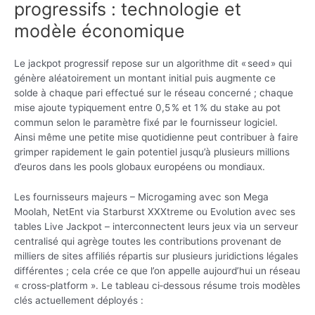
progressifs : technologie et
modèle économique
Le jackpot progressif repose sur un algorithme dit « seed » qui
génère aléatoirement un montant initial puis augmente ce
solde à chaque pari effectué sur le réseau concerné ; chaque
mise ajoute typiquement entre 0,5 % et 1 % du stake au pot
commun selon le paramètre fixé par le fournisseur logiciel.
Ainsi même une petite mise quotidienne peut contribuer à faire
grimper rapidement le gain potentiel jusqu’à plusieurs millions
d’euros dans les pools globaux européens ou mondiaux.
Les fournisseurs majeurs – Microgaming avec son Mega
Moolah, NetEnt via Starburst XXXtreme ou Evolution avec ses
tables Live Jackpot – interconnectent leurs jeux via un serveur
centralisé qui agrège toutes les contributions provenant de
milliers de sites affiliés répartis sur plusieurs juridictions légales
différentes ; cela crée ce que l’on appelle aujourd’hui un réseau
« cross‑platform ». Le tableau ci‑dessous résume trois modèles
clés actuellement déployés :