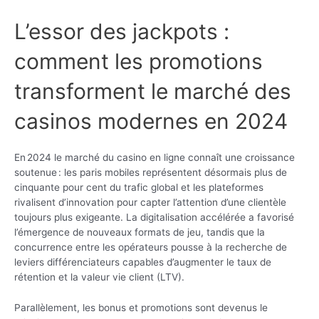
L’essor des jackpots :
comment les promotions
transforment le marché des
casinos modernes en 2024
En 2024 le marché du casino en ligne connaît une croissance
soutenue : les paris mobiles représentent désormais plus de
cinquante pour cent du trafic global et les plateformes
rivalisent d’innovation pour capter l’attention d’une clientèle
toujours plus exigeante. La digitalisation accélérée a favorisé
l’émergence de nouveaux formats de jeu, tandis que la
concurrence entre les opérateurs pousse à la recherche de
leviers différenciateurs capables d’augmenter le taux de
rétention et la valeur vie client (LTV).
Parallèlement, les bonus et promotions sont devenus le