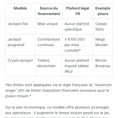
Modèle
Source du
Plafond légal
Exemple
financement
FR
phare
Jackpot fixe
Mise unique
Aucun plafond
Classic
spécifique
Slots
Jackpot
Contributions
≤ €100 000
Mega
progressif
continues
par mise
Moolah
cumulée*
Crypto‑jackpot
Tokens
Aucun plafond
Bitcoin
blockchain
imposé (débat
Bonanza
ANJ)
*les limites sont appliquées via la règle française du “maximum
wager” afin de limiter l’exposition financière excessive pour le
joueur moyen.*
Sur le plan économique, ce modèle offre plusieurs avantages
aux opérateurs : il augmente le temps moyen passé sur le jeu