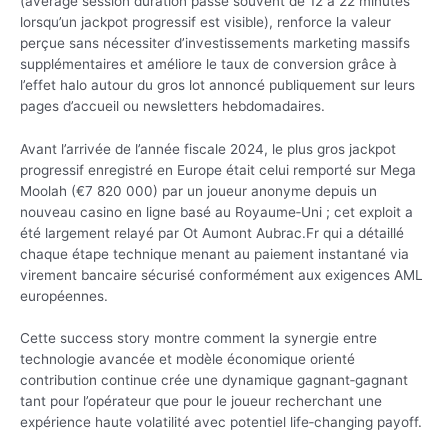
(average session duration passe souvent de 12 à 22 minutes
lorsqu’un jackpot progressif est visible), renforce la valeur
perçue sans nécessiter d’investissements marketing massifs
supplémentaires et améliore le taux de conversion grâce à
l’effet halo autour du gros lot annoncé publiquement sur leurs
pages d’accueil ou newsletters hebdomadaires.
Avant l’arrivée de l’année fiscale 2024, le plus gros jackpot
progressif enregistré en Europe était celui remporté sur Mega
Moolah (€7 820 000) par un joueur anonyme depuis un
nouveau casino en ligne basé au Royaume‑Uni ; cet exploit a
été largement relayé par Ot Aumont Aubrac.Fr qui a détaillé
chaque étape technique menant au paiement instantané via
virement bancaire sécurisé conformément aux exigences AML
européennes.
Cette success story montre comment la synergie entre
technologie avancée et modèle économique orienté
contribution continue crée une dynamique gagnant‑gagnant
tant pour l’opérateur que pour le joueur recherchant une
expérience haute volatilité avec potentiel life‑changing payoff.