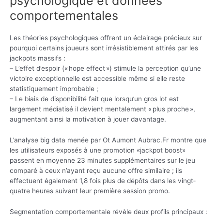
psychologique et données
comportementales
Les théories psychologiques offrent un éclairage précieux sur
pourquoi certains joueurs sont irrésistiblement attirés par les
jackpots massifs :
– L’effet d’espoir (« hope effect ») stimule la perception qu’une
victoire exceptionnelle est accessible même si elle reste
statistiquement improbable ;
– Le biais de disponibilité fait que lorsqu’un gros lot est
largement médiatisé il devient mentalement « plus proche »,
augmentant ainsi la motivation à jouer davantage.
L’analyse big data menée par Ot Aumont Aubrac.Fr montre que
les utilisateurs exposés à une promotion «​jackpot boost​»
passent en moyenne 23 minutes supplémentaires sur le jeu
comparé à ceux n’ayant reçu aucune offre similaire ; ils
effectuent également 1,8 fois plus de dépôts dans les vingt‐
quatre heures suivant leur première session promo.
Segmentation comportementale révèle deux profils principaux :