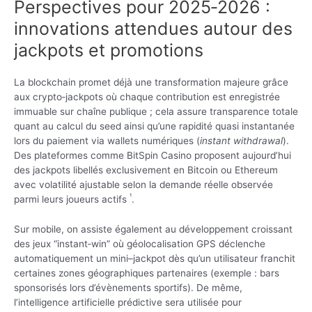
Perspectives pour 2025‑2026 :
innovations attendues autour des
jackpots et promotions
La blockchain promet déjà une transformation majeure grâce
aux crypto‑jackpots où chaque contribution est enregistrée
immuable sur chaîne publique ; cela assure transparence totale
quant au calcul du seed ainsi qu’une rapidité quasi instantanée
lors du paiement via wallets numériques (
instant withdrawal
).
Des plateformes comme BitSpin Casino proposent aujourd’hui
des jackpots libellés exclusivement en Bitcoin ou Ethereum
avec volatilité ajustable selon la demande réelle observée
¹
parmi leurs joueurs actifs
.
Sur mobile, on assiste également au développement croissant
des jeux “instant‑win” où géolocalisation GPS déclenche
automatiquement un mini–jackpot dès qu’un utilisateur franchit
certaines zones géographiques partenaires (exemple : bars
sponsorisés lors d’évènements sportifs). De même,
l’intelligence artificielle prédictive sera utilisée pour