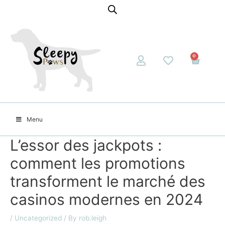
0
Menu
L’essor des jackpots :
comment les promotions
transforment le marché des
casinos modernes en 2024
/
Uncategorized
/ By
rob.leigh