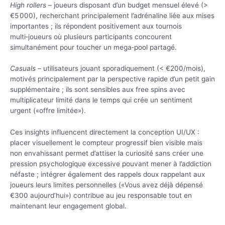
High rollers
– joueurs disposant d’un budget mensuel élevé (>
€5 000), recherchant principalement l’adrénaline liée aux mises
importantes ; ils répondent positivement aux tournois
multi‑joueurs où plusieurs participants concourent
simultanément pour toucher un mega‑pool partagé.
Casuals
– utilisateurs jouant sporadiquement (< €200/mois),
motivés principalement par la perspective rapide d’un petit gain
supplémentaire ; ils sont sensibles aux free spins avec
multiplicateur limité dans le temps qui crée un sentiment
urgent («​offre limitée​»).
Ces insights influencent directement la conception UI/UX :
placer visuellement le compteur progressif bien visible mais
non envahissant permet d’attiser la curiosité sans créer une
pression psychologique excessive pouvant mener à l’addiction
néfaste ; intégrer également des rappels doux rappelant aux
joueurs leurs limites personnelles («​Vous avez déjà dépensé
€300 aujourd’hui​») contribue au jeu responsable tout en
maintenant leur engagement global.