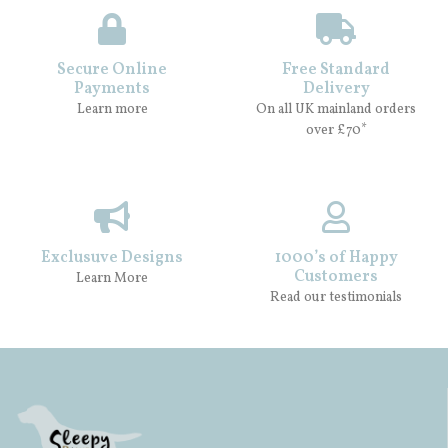
Secure Online
Free Standard
Payments
Delivery
Learn more
On all UK mainland orders
over £70*
Exclusuve Designs
1000’s of Happy
Customers
Learn More
Read our testimonials