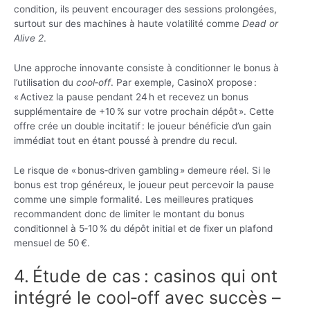
condition, ils peuvent encourager des sessions prolongées,
surtout sur des machines à haute volatilité comme
Dead or
Alive 2
.
Une approche innovante consiste à conditionner le bonus à
l’utilisation du
cool‑off
. Par exemple, CasinoX propose :
« Activez la pause pendant 24 h et recevez un bonus
supplémentaire de +10 % sur votre prochain dépôt ». Cette
offre crée un double incitatif : le joueur bénéficie d’un gain
immédiat tout en étant poussé à prendre du recul.
Le risque de « bonus‑driven gambling » demeure réel. Si le
bonus est trop généreux, le joueur peut percevoir la pause
comme une simple formalité. Les meilleures pratiques
recommandent donc de limiter le montant du bonus
conditionnel à 5‑10 % du dépôt initial et de fixer un plafond
mensuel de 50 €.
4. Étude de cas : casinos qui ont
intégré le cool‑off avec succès –