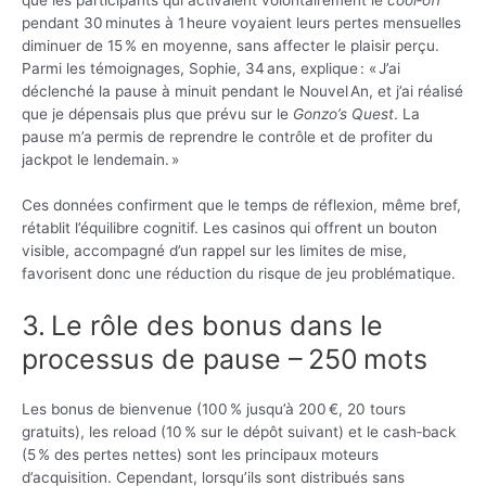
pendant 30 minutes à 1 heure voyaient leurs pertes mensuelles
diminuer de 15 % en moyenne, sans affecter le plaisir perçu.
Parmi les témoignages, Sophie, 34 ans, explique : « J’ai
déclenché la pause à minuit pendant le Nouvel An, et j’ai réalisé
que je dépensais plus que prévu sur le
Gonzo’s Quest
. La
pause m’a permis de reprendre le contrôle et de profiter du
jackpot le lendemain. »
Ces données confirment que le temps de réflexion, même bref,
rétablit l’équilibre cognitif. Les casinos qui offrent un bouton
visible, accompagné d’un rappel sur les limites de mise,
favorisent donc une réduction du risque de jeu problématique.
3. Le rôle des bonus dans le
processus de pause – 250 mots
Les bonus de bienvenue (100 % jusqu’à 200 €, 20 tours
gratuits), les reload (10 % sur le dépôt suivant) et le cash‑back
(5 % des pertes nettes) sont les principaux moteurs
d’acquisition. Cependant, lorsqu’ils sont distribués sans