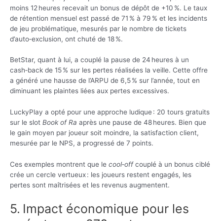
moins 12 heures recevait un bonus de dépôt de +10 %. Le taux
de rétention mensuel est passé de 71 % à 79 % et les incidents
de jeu problématique, mesurés par le nombre de tickets
d’auto‑exclusion, ont chuté de 18 %.
BetStar, quant à lui, a couplé la pause de 24 heures à un
cash‑back de 15 % sur les pertes réalisées la veille. Cette offre
a généré une hausse de l’ARPU de 6,5 % sur l’année, tout en
diminuant les plaintes liées aux pertes excessives.
LuckyPlay a opté pour une approche ludique : 20 tours gratuits
sur le slot
Book of Ra
après une pause de 48 heures. Bien que
le gain moyen par joueur soit moindre, la satisfaction client,
mesurée par le NPS, a progressé de 7 points.
Ces exemples montrent que le
cool‑off
couplé à un bonus ciblé
crée un cercle vertueux : les joueurs restent engagés, les
pertes sont maîtrisées et les revenus augmentent.
5. Impact économique pour les