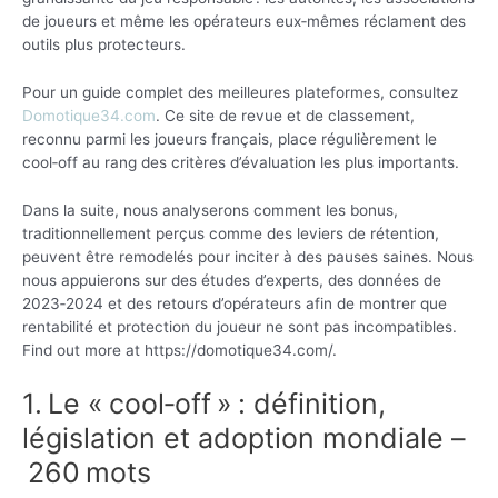
de joueurs et même les opérateurs eux‑mêmes réclament des
outils plus protecteurs.
Pour un guide complet des meilleures plateformes, consultez
Domotique34.com
. Ce site de revue et de classement,
reconnu parmi les joueurs français, place régulièrement le
cool‑off au rang des critères d’évaluation les plus importants.
Dans la suite, nous analyserons comment les bonus,
traditionnellement perçus comme des leviers de rétention,
peuvent être remodelés pour inciter à des pauses saines. Nous
nous appuierons sur des études d’experts, des données de
2023‑2024 et des retours d’opérateurs afin de montrer que
rentabilité et protection du joueur ne sont pas incompatibles.
Find out more at https://domotique34.com/.
1. Le « cool‑off » : définition,
législation et adoption mondiale –
260 mots