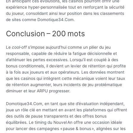
En anticipant ces évolutions, les casinos pourront offrir une
expérience hyper‑personnalisée tout en renforçant la sécurité
du joueur, consolidant ainsi leur position dans les classements
de sites comme Domotique34.Com.
Conclusion – 200 mots
Le
cool‑off
s’impose aujourd’hui comme un pilier du jeu
responsable, capable de réduire la fatigue décisionnelle et
d’atténuer les pertes excessives. Lorsqu’il est couplé à des
bonus conditionnels, il devient un levier de rétention qui profite
à la fois aux joueurs et aux opérateurs. Les données montrent
que les casinos qui intègrent cette mécanique voient leur taux
de rétention augmenter, leurs incidents de jeu problématique
diminuer et leur ARPU progresser.
Domotique34.Com, en tant que site d’évaluation indépendant,
joue un rôle clé en mettant en avant les plateformes qui offrent
des outils de pause transparents et des offres bonus
équilibrées. Le timing du Nouvel An offre une occasion idéale
pour lancer des campagnes « pause & bonus », alignées sur les