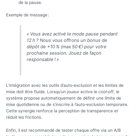
de la pause.
Exemple de message :
« Vous avez activé le mode pause pendant
12 h ? Nous vous offrons un bonus de
dépôt de +10 % (max 50 €) pour votre
prochaine session. Jouez de façon
responsable ! »
L’intégration avec les outils d’auto‑exclusion et les limites de
mise doit être fluide. Lorsqu’un joueur active le
cool‑off
, le
système propose automatiquement de définir une limite de
mise quotidienne ou de s’inscrire à l’auto‑exclusion temporaire.
Cette synergie renforce la perception de transparence et
réduit les frictions.
Enfin, il est recommandé de tester chaque offre via un A/B