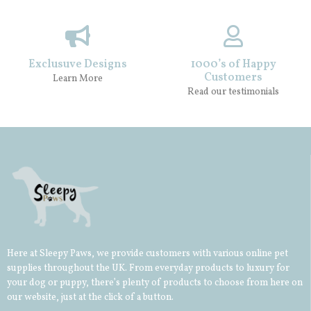
Exclusuve Designs
1000’s of Happy
Customers
Learn More
Read our testimonials
Here at Sleepy Paws, we provide customers with various online pet
supplies throughout the UK. From everyday products to luxury for
your
dog
or
puppy
, there’s plenty of products to choose from here on
our website, just at the click of a button.