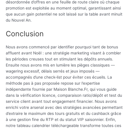
désordonnée d’offres en une feuille de route claire où chaque
promotion est exploitée au moment optimal, garantissant ainsi
que aucun gain potentiel ne soit laissé sur la table avant minuit
du Nouvel An.
Conclusion
Nous avons commencé par identifier pourquoi tant de bonus
affluent avant Noël : une stratégie marketing visant à combler
les périodes creuses tout en stimulant les dépôts annuels.
Ensuite nous avons mis en lumière les pièges classiques —
wagering excessif, délais serrés et jeux imposés —
accompagnés d’une check‑list pour éviter ces écueils. La
méthode pas à pas proposée repose sur l’expertise
indépendante fournie par Maison Blanche.Fr, qui vous guide
dans la vérification licence, comparaison ratio/dépôt et test du
service client avant tout engagement financier. Nous avons
enrichi votre arsenal avec des stratégies avancées permettant
d’extraire le maximum des tours gratuits et du cashback grâce
à une gestion fine du RTP et du statut VIP saisonnier. Enfin,
notre tableau calendrier téléchargeable transforme toutes ces