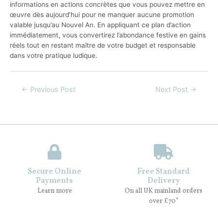
informations en actions concrètes que vous pouvez mettre en
œuvre dès aujourd’hui pour ne manquer aucune promotion
valable jusqu’au Nouvel An. En appliquant ce plan d’action
immédiatement, vous convertirez l’abondance festive en gains
réels tout en restant maître de votre budget et responsable
dans votre pratique ludique.
←
Previous Post
Next Post
→
Secure Online
Free Standard
Payments
Delivery
Learn more
On all UK mainland orders
over £70*