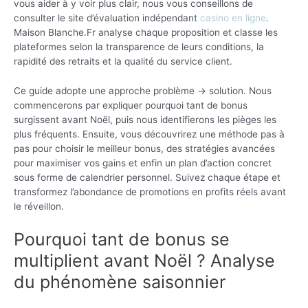
vous aider à y voir plus clair, nous vous conseillons de
consulter le site d’évaluation indépendant
casino en ligne
.
Maison Blanche.Fr analyse chaque proposition et classe les
plateformes selon la transparence de leurs conditions, la
rapidité des retraits et la qualité du service client.
Ce guide adopte une approche problème → solution. Nous
commencerons par expliquer pourquoi tant de bonus
surgissent avant Noël, puis nous identifierons les pièges les
plus fréquents. Ensuite, vous découvrirez une méthode pas à
pas pour choisir le meilleur bonus, des stratégies avancées
pour maximiser vos gains et enfin un plan d’action concret
sous forme de calendrier personnel. Suivez chaque étape et
transformez l’abondance de promotions en profits réels avant
le réveillon.
Pourquoi tant de bonus se
multiplient avant Noël ? Analyse
du phénomène saisonnier