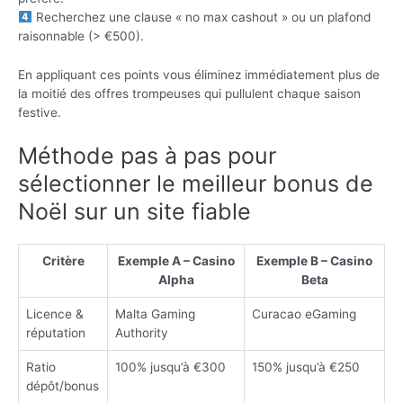
Recherchez une clause « no max cashout » ou un plafond
raisonnable (> €500).
En appliquant ces points vous éliminez immédiatement plus de
la moitié des offres trompeuses qui pullulent chaque saison
festive.
Méthode pas à pas pour
sélectionner le meilleur bonus de
Noël sur un site fiable
Critère
Exemple A – Casino
Exemple B – Casino
Alpha
Beta
Licence &
Malta Gaming
Curacao eGaming
réputation
Authority
Ratio
100% jusqu’à €300
150% jusqu’à €250
dépôt/bonus