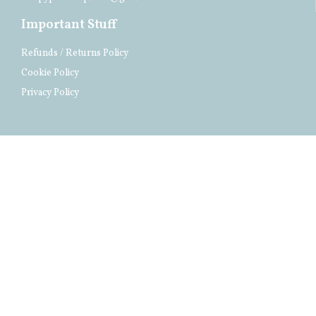
Important Stuff
Refunds / Returns Policy
Cookie Policy
Privacy Policy