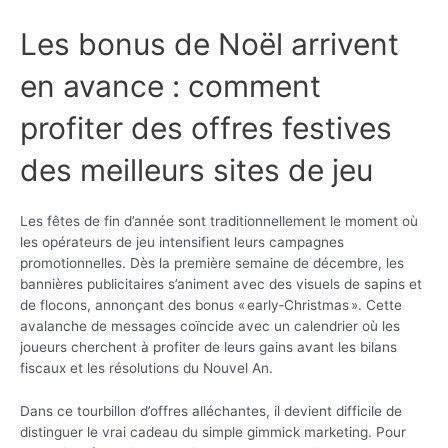
Les bonus de Noël arrivent
en avance : comment
profiter des offres festives
des meilleurs sites de jeu
Les fêtes de fin d’année sont traditionnellement le moment où
les opérateurs de jeu intensifient leurs campagnes
promotionnelles. Dès la première semaine de décembre, les
bannières publicitaires s’animent avec des visuels de sapins et
de flocons, annonçant des bonus « early‑Christmas ». Cette
avalanche de messages coïncide avec un calendrier où les
joueurs cherchent à profiter de leurs gains avant les bilans
fiscaux et les résolutions du Nouvel An.
Dans ce tourbillon d’offres alléchantes, il devient difficile de
distinguer le vrai cadeau du simple gimmick marketing. Pour