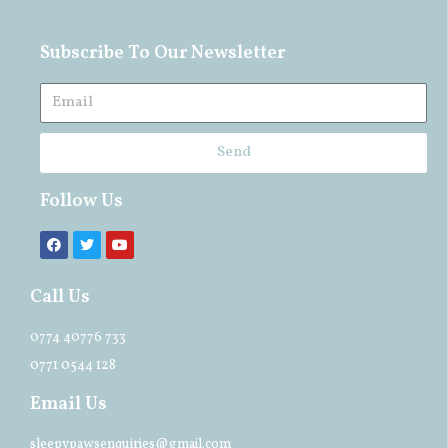
Subscribe To Our Newsletter
Send
Follow Us
Call Us
0774 40776 733
0771 0544 128
Email Us
sleepypawsenquiries@gmail.com