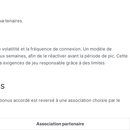
partenaires.
e volatilité et la fréquence de connexion. Un modèle de
 semaines, afin de le réactiver avant la période de pic. Cette
les exigences de jeu responsable grâce à des limites
es
bonus accordé est reversé à une association choisie par le
Association partenaire