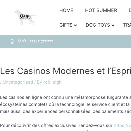
HOME
HOT SUMMER
GIFTS
DOG TOYS
TR
Mob: 07740776733
Les Casinos Modernes et l’Esp
/
Uncategorized
/ By
rob.leigh
Les casinos en ligne ont connu une métamorphose fulgurante au
écosystèmes complets où la technologie, le service client et 
mais aussi des expériences personnalisées, des paiements sécu
Pour découvrir des offres exclusives, rendez‑vous sur
https://