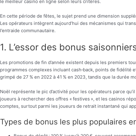
le meilleur casino en ligne selon leurs critères.
En cette période de fêtes, le sujet prend une dimension supplém
Les opérateurs intègrent aujourd’hui des mécanismes qui trans
l’entraide communautaire.
1. L’essor des bonus saisonniers 
Les promotions de fin d’année existent depuis les premiers tour
programmes complexes incluant cash‑back, points de fidélité et 
grimpé de 27 % en 2022 à 41 % en 2023, tandis que la durée m
Noël représente le pic d’activité pour les opérateurs parce qu’
joueurs à rechercher des offres « festives », et les casinos rép
comptes, surtout parmi les joueurs de retrait instantané qui app
Types de bonus les plus populaires 
Bonus de dépôt : 100 % jusqu’à 200 €, souvent accompa