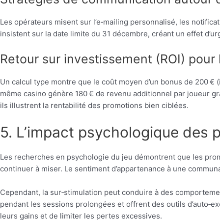
Les opérateurs misent sur l’e‑mailing personnalisé, les notific
insistent sur la date limite du 31 décembre, créant un effet d’
Retour sur investissement (ROI) pour 
Un calcul type montre que le coût moyen d’un bonus de 200 € (i
même casino génère 180 € de revenu additionnel par joueur grâc
ils illustrent la rentabilité des promotions bien ciblées.
5. L’impact psychologique des p
Les recherches en psychologie du jeu démontrent que les promot
continuer à miser. Le sentiment d’appartenance à une communau
Cependant, la sur‑stimulation peut conduire à des comporteme
pendant les sessions prolongées et offrent des outils d’auto‑ex
leurs gains et de limiter les pertes excessives.