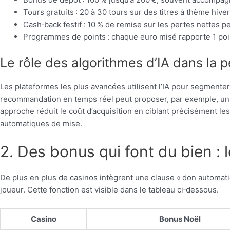
Tours gratuits : 20 à 30 tours sur des titres à thème hi
Cash‑back festif : 10 % de remise sur les pertes nettes
Programmes de points : chaque euro misé rapporte 1 point
Le rôle des algorithmes d’IA dans la p
Les plateformes les plus avancées utilisent l’IA pour segmenter
recommandation en temps réel peut proposer, par exemple, un bo
approche réduit le coût d’acquisition en ciblant précisément les
automatiques de mise.
2. Des bonus qui font du bien : l
De plus en plus de casinos intègrent une clause « don automati
joueur. Cette fonction est visible dans le tableau ci‑dessous.
Casino
Bonus Noël