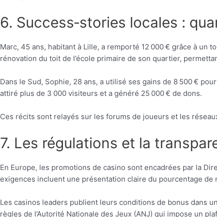
6. Success‑stories locales : qua
Marc, 45 ans, habitant à Lille, a remporté 12 000 € grâce à un t
rénovation du toit de l’école primaire de son quartier, permettan
Dans le Sud, Sophie, 28 ans, a utilisé ses gains de 8 500 € po
attiré plus de 3 000 visiteurs et a généré 25 000 € de dons.
Ces récits sont relayés sur les forums de joueurs et les résea
7. Les régulations et la transpa
En Europe, les promotions de casino sont encadrées par la Direct
exigences incluent une présentation claire du pourcentage de mi
Les casinos leaders publient leurs conditions de bonus dans une
règles de l’Autorité Nationale des Jeux (ANJ) qui impose un pla