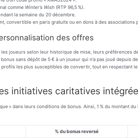
vernal comme
Winter’s Wish
(RTP 96,5 %).
 pendant la semaine du 20 décembre.
, convertible en paris gratuits ou en dons à des associations 
ersonnalisation des offres
 les joueurs selon leur historique de mise, leurs préférences d
nus sans dépôt de 5 € à un joueur qui n’a pas joué depuis deux
 profils les plus susceptibles de convertir, tout en respectant 
es initiatives caritatives intégré
que » dans leurs conditions de bonus. Ainsi, 1 % du montant du 
% du bonus reversé