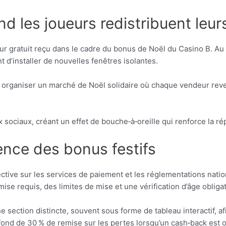
nd les joueurs redistribuent leur
our gratuit reçu dans le cadre du bonus de Noël du Casino B. Au l
t d’installer de nouvelles fenêtres isolantes.
ur organiser un marché de Noël solidaire où chaque vendeur reve
ux sociaux, créant un effet de bouche‑à‑oreille qui renforce la
rence des bonus festifs
ive sur les services de paiement et les réglementations national
se requis, des limites de mise et une vérification d’âge obligat
 section distincte, souvent sous forme de tableau interactif, af
fond de 30 % de remise sur les pertes lorsqu’un cash‑back est o