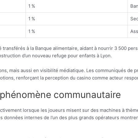
1 %
Ban
1 %
Sec
1 %
Ass
 transférés à la Banque alimentaire, aidant à nourrir 3 500 per
nstruction d’un nouveau refuge pour enfants à Lyon.
 mais aussi en visibilité médiatique. Les communiqués de pre
otions, renforçant la perception du casino comme acteur respo
 un phénomène communautaire
ectivement lorsque les joueurs misent sur des machines à thèm
 Les données internes de l’un des plus grands opérateurs montren