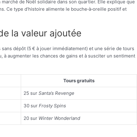
n marché de Noël solidaire dans son quartier. Elle explique que
 Ce type d’histoire alimente le bouche‑à‑oreille positif et
e la valeur ajoutée
sans dépôt (5 € à jouer immédiatement) et une série de tours
eu, à augmenter les chances de gains et à susciter un sentiment
Tours gratuits
25 sur
Santa’s Revenge
30 sur
Frosty Spins
20 sur
Winter Wonderland