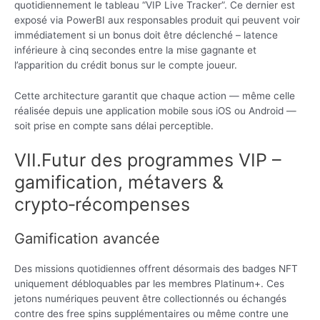
quotidiennement le tableau “VIP Live Tracker”. Ce dernier est
exposé via PowerBI aux responsables produit qui peuvent voir
immédiatement si un bonus doit être déclenché – latence
inférieure à cinq secondes entre la mise gagnante et
l’apparition du crédit bonus sur le compte joueur.
Cette architecture garantit que chaque action — même celle
réalisée depuis une application mobile sous iOS ou Android —
soit prise en compte sans délai perceptible.
VII.Futur des programmes VIP –
gamification, métavers &
crypto‑récompenses
Gamification avancée
Des missions quotidiennes offrent désormais des badges NFT
uniquement débloquables par les membres Platinum+. Ces
jetons numériques peuvent être collectionnés ou échangés
contre des free spins supplémentaires ou même contre une