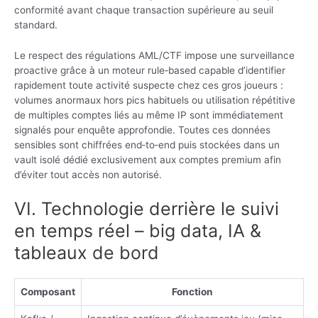
conformité avant chaque transaction supérieure au seuil
standard.
Le respect des régulations AML/CTF impose une surveillance
proactive grâce à un moteur rule‑based capable d’identifier
rapidement toute activité suspecte chez ces gros joueurs :
volumes anormaux hors pics habituels ou utilisation répétitive
de multiples comptes liés au même IP sont immédiatement
signalés pour enquête approfondie. Toutes ces données
sensibles sont chiffrées end‑to‑end puis stockées dans un
vault isolé dédié exclusivement aux comptes premium afin
d’éviter tout accès non autorisé.
VI. Technologie derrière le suivi
en temps réel – big data, IA &
tableaux de bord
Composant
Fonction