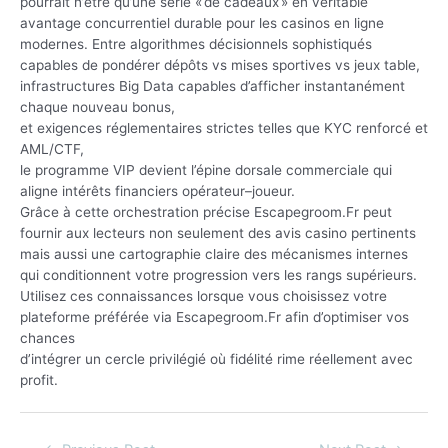
pourrait n’être qu’une série « de cadeaux » en véritable
avantage concurrentiel durable pour les casinos en ligne
modernes. Entre algorithmes décisionnels sophistiqués
capables de pondérer dépôts vs mises sportives vs jeux table,
infrastructures Big Data capables d’afficher instantanément
chaque nouveau bonus,
et exigences réglementaires strictes telles que KYC renforcé et
AML/CTF,
le programme VIP devient l’épine dorsale commerciale qui
aligne intérêts financiers opérateur–joueur.
Grâce à cette orchestration précise Escapegroom.Fr peut
fournir aux lecteurs non seulement des avis casino pertinents
mais aussi une cartographie claire des mécanismes internes
qui conditionnent votre progression vers les rangs supérieurs.
Utilisez ces connaissances lorsque vous choisissez votre
plateforme préférée via Escapegroom.Fr afin d’optimiser vos
chances
d’intégrer un cercle privilégié où fidélité rime réellement avec
profit.​