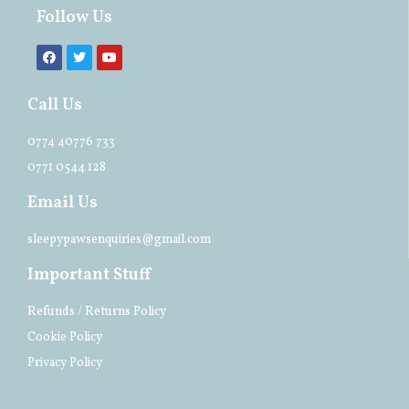
Follow Us
Call Us
0774 40776 733
0771 0544 128
Email Us
sleepypawsenquiries@gmail.com
Important Stuff
Refunds / Returns Policy
Cookie Policy
Privacy Policy