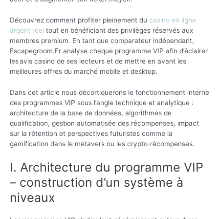
Découvrez comment profiter pleinement du
casino en ligne
argent réel
tout en bénéficiant des privilèges réservés aux
membres premium. En tant que comparateur indépendant,
Escapegroom.Fr analyse chaque programme VIP afin d’éclairer
les avis casino de ses lecteurs et de mettre en avant les
meilleures offres du marché mobile et desktop.
Dans cet article nous décortiquerons le fonctionnement interne
des programmes VIP sous l’angle technique et analytique :
architecture de la base de données, algorithmes de
qualification, gestion automatisée des récompenses, impact
sur la rétention et perspectives futuristes comme la
gamification dans le métavers ou les crypto‑récompenses.
I. Architecture du programme VIP
– construction d’un système à
niveaux