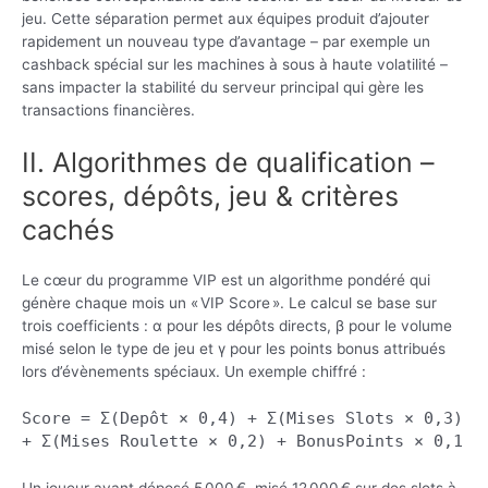
jeu. Cette séparation permet aux équipes produit d’ajouter
rapidement un nouveau type d’avantage – par exemple un
cashback spécial sur les machines à sous à haute volatilité –
sans impacter la stabilité du serveur principal qui gère les
transactions financières.
II. Algorithmes de qualification –
scores, dépôts, jeu & critères
cachés
Le cœur du programme VIP est un algorithme pondéré qui
génère chaque mois un « VIP Score ». Le calcul se base sur
trois coefficients : α pour les dépôts directs, β pour le volume
misé selon le type de jeu et γ pour les points bonus attribués
lors d’évènements spéciaux. Un exemple chiffré :
Score = Σ(Depôt × 0,4) + Σ(Mises Slots × 0,3)
+ Σ(Mises Roulette × 0,2) + BonusPoints × 0,1