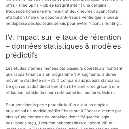
offre « Free Spins » ciblée lorsqu’il atteint une certaine
fréquence horaire (entre minuit et deux heures). Avant toute
attribution finale une couche anti‑fraude vérifie que le joueur
ne dépasse pas les seuils définis pour éviter l’« bonus hunting ».
IV. Impact sur le taux de rétention
– données statistiques & modèles
prédictifs
Les études internes menées par plusieurs opérateurs montrent
que l’appartenance à un programme VIP augmente la durée
moyenne d’activité de +35 % comparé aux joueurs standards.
Ce gain se traduit directement en LTV améliorée grâce à une
réduction notable du churn rate parmi les membres Gold+ .
Pour anticiper la perte potentielle d’un client on emploie
aujourd’hui un modèle prédictif basé sur XGBoost alimenté par
plus qu’une centaine de variables dont : fréquence login
post‑bonus reçu, évolution hebdomadaire du score VIP et