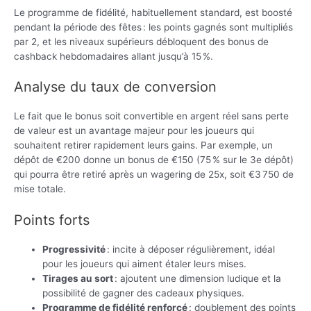
Le programme de fidélité, habituellement standard, est boosté
pendant la période des fêtes : les points gagnés sont multipliés
par 2, et les niveaux supérieurs débloquent des bonus de
cashback hebdomadaires allant jusqu’à 15 %.
Analyse du taux de conversion
Le fait que le bonus soit convertible en argent réel sans perte
de valeur est un avantage majeur pour les joueurs qui
souhaitent retirer rapidement leurs gains. Par exemple, un
dépôt de €200 donne un bonus de €150 (75 % sur le 3e dépôt)
qui pourra être retiré après un wagering de 25x, soit €3 750 de
mise totale.
Points forts
Progressivité
: incite à déposer régulièrement, idéal
pour les joueurs qui aiment étaler leurs mises.
Tirages au sort
: ajoutent une dimension ludique et la
possibilité de gagner des cadeaux physiques.
Programme de fidélité renforcé
: doublement des points