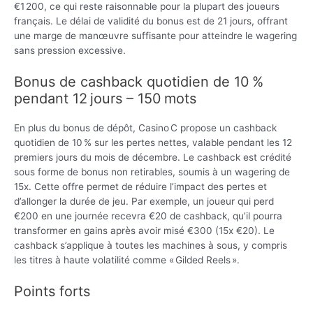
€1 200, ce qui reste raisonnable pour la plupart des joueurs
français. Le délai de validité du bonus est de 21 jours, offrant
une marge de manœuvre suffisante pour atteindre le wagering
sans pression excessive.
Bonus de cashback quotidien de 10 %
pendant 12 jours – 150 mots
En plus du bonus de dépôt, Casino C propose un cashback
quotidien de 10 % sur les pertes nettes, valable pendant les 12
premiers jours du mois de décembre. Le cashback est crédité
sous forme de bonus non retirables, soumis à un wagering de
15x. Cette offre permet de réduire l’impact des pertes et
d’allonger la durée de jeu. Par exemple, un joueur qui perd
€200 en une journée recevra €20 de cashback, qu’il pourra
transformer en gains après avoir misé €300 (15x €20). Le
cashback s’applique à toutes les machines à sous, y compris
les titres à haute volatilité comme « Gilded Reels ».
Points forts