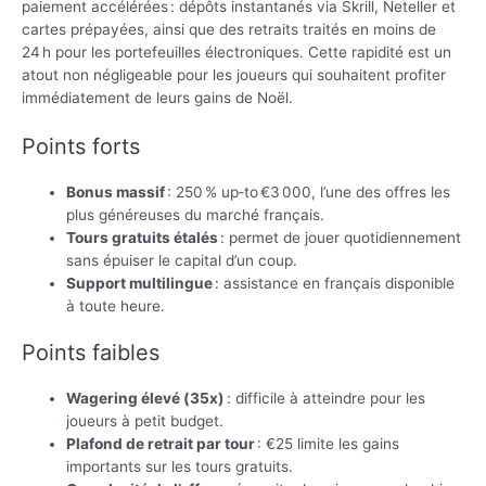
paiement accélérées : dépôts instantanés via Skrill, Neteller et
cartes prépayées, ainsi que des retraits traités en moins de
24 h pour les portefeuilles électroniques. Cette rapidité est un
atout non négligeable pour les joueurs qui souhaitent profiter
immédiatement de leurs gains de Noël.
Points forts
Bonus massif
: 250 % up‑to €3 000, l’une des offres les
plus généreuses du marché français.
Tours gratuits étalés
: permet de jouer quotidiennement
sans épuiser le capital d’un coup.
Support multilingue
: assistance en français disponible
à toute heure.
Points faibles
Wagering élevé (35x)
: difficile à atteindre pour les
joueurs à petit budget.
Plafond de retrait par tour
: €25 limite les gains
importants sur les tours gratuits.