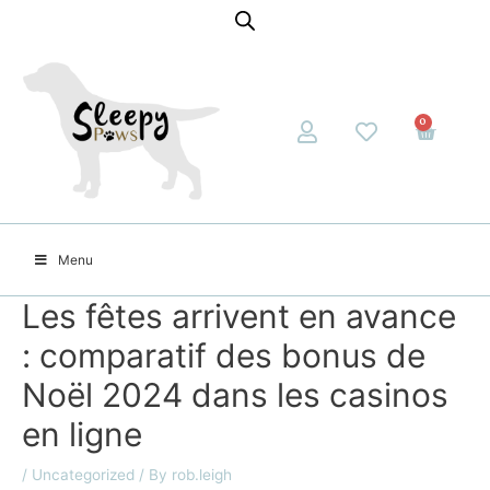
0
Menu
Les fêtes arrivent en avance
: comparatif des bonus de
Noël 2024 dans les casinos
en ligne
/
Uncategorized
/ By
rob.leigh