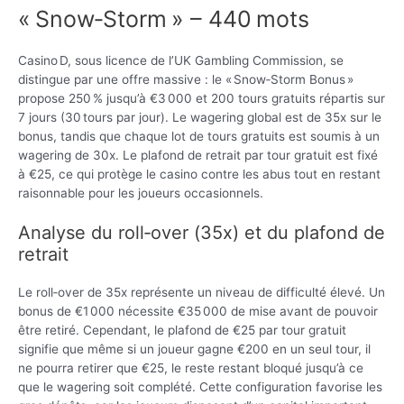
« Snow‑Storm » – 440 mots
Casino D, sous licence de l’UK Gambling Commission, se
distingue par une offre massive : le « Snow‑Storm Bonus »
propose 250 % jusqu’à €3 000 et 200 tours gratuits répartis sur
7 jours (30 tours par jour). Le wagering global est de 35x sur le
bonus, tandis que chaque lot de tours gratuits est soumis à un
wagering de 30x. Le plafond de retrait par tour gratuit est fixé
à €25, ce qui protège le casino contre les abus tout en restant
raisonnable pour les joueurs occasionnels.
Analyse du roll‑over (35x) et du plafond de
retrait
Le roll‑over de 35x représente un niveau de difficulté élevé. Un
bonus de €1 000 nécessite €35 000 de mise avant de pouvoir
être retiré. Cependant, le plafond de €25 par tour gratuit
signifie que même si un joueur gagne €200 en un seul tour, il
ne pourra retirer que €25, le reste restant bloqué jusqu’à ce
que le wagering soit complété. Cette configuration favorise les