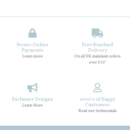
Secure Online
Free Standard
Payments
Delivery
Learn more
On all UK mainland orders
over £70*
Exclusuve Designs
1000’s of Happy
Customers
Learn More
Read our testimonials