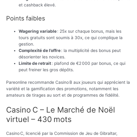
et cashback élevé.
Points faibles
Wagering variable
: 25x sur chaque bonus, mais les
tours gratuits sont soumis à 30x, ce qui complique la
gestion.
Complexité de l’offre
: la multiplicité des bonus peut
désorienter les novices.
Limite de retrait
: plafond de €2 000 par bonus, ce qui
peut freiner les gros dépôts.
Pareonline recommande Casino B aux joueurs qui apprécient la
variété et la gamification des promotions, notamment les
amateurs de tirages au sort et de programmes de fidélité.
Casino C – Le Marché de Noël
virtuel – 430 mots
Casino C, licencié par la Commission de Jeu de Gibraltar,