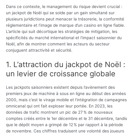
Dans ce contexte, le management du risque devient crucial :
un jackpot de Noël qui se solde par un gain simultané sur
plusieurs juridictions peut menacer la trésorerie, la conformité
réglementaire et l’image de marque d’un casino en ligne fiable.
L’article qui suit décortique les stratégies de mitigation, les
spécificités du marché international et l’impact saisonnier du
Noël, afin de montrer comment les acteurs du secteur
conjuguent attractivité et sécurité.
1. L’attraction du jackpot de Noël :
un levier de croissance globale
Les jackpots saisonniers existent depuis l’avènement des
premiers jeux de machine à sous en ligne au début des années
2000, mais c’est le virage mobile et l’intégration de campagnes
omnicanal qui ont fait exploser leur portée. En 2023, les
données de trafic montrent un pic de 27 % de nouveaux
comptes créés entre le 1er décembre et le 31 décembre, tandis
que le dépôt moyen a grimpé de 12 % par rapport à la période
de novembre. Ces chiffres traduisent une volonté des joueurs