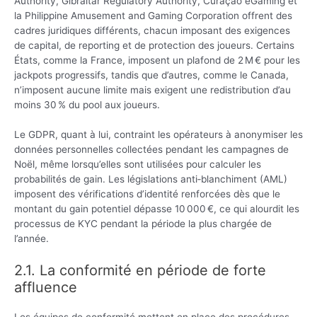
Authority, Gibraltar Regulatory Authority, Curaçao eGaming et
la Philippine Amusement and Gaming Corporation offrent des
cadres juridiques différents, chacun imposant des exigences
de capital, de reporting et de protection des joueurs. Certains
États, comme la France, imposent un plafond de 2 M € pour les
jackpots progressifs, tandis que d’autres, comme le Canada,
n’imposent aucune limite mais exigent une redistribution d’au
moins 30 % du pool aux joueurs.
Le GDPR, quant à lui, contraint les opérateurs à anonymiser les
données personnelles collectées pendant les campagnes de
Noël, même lorsqu’elles sont utilisées pour calculer les
probabilités de gain. Les législations anti‑blanchiment (AML)
imposent des vérifications d’identité renforcées dès que le
montant du gain potentiel dépasse 10 000 €, ce qui alourdit les
processus de KYC pendant la période la plus chargée de
l’année.
2.1. La conformité en période de forte
affluence