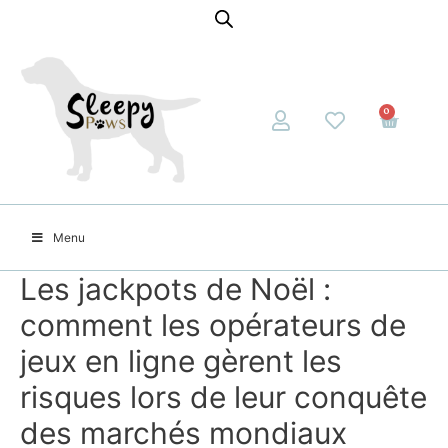
0
Menu
Les jackpots de Noël :
comment les opérateurs de
jeux en ligne gèrent les
risques lors de leur conquête
des marchés mondiaux