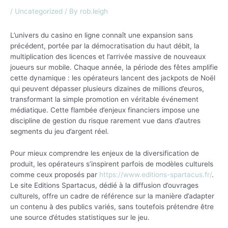
/
Uncategorized
/ By
rob.leigh
L’univers du casino en ligne connaît une expansion sans
précédent, portée par la démocratisation du haut débit, la
multiplication des licences et l’arrivée massive de nouveaux
joueurs sur mobile. Chaque année, la période des fêtes amplifie
cette dynamique : les opérateurs lancent des jackpots de Noël
qui peuvent dépasser plusieurs dizaines de millions d’euros,
transformant la simple promotion en véritable événement
médiatique. Cette flambée d’enjeux financiers impose une
discipline de gestion du risque rarement vue dans d’autres
segments du jeu d’argent réel.
Pour mieux comprendre les enjeux de la diversification de
produit, les opérateurs s’inspirent parfois de modèles culturels
comme ceux proposés par
https://www.editions-spartacus.fr/
.
Le site Editions Spartacus, dédié à la diffusion d’ouvrages
culturels, offre un cadre de référence sur la manière d’adapter
un contenu à des publics variés, sans toutefois prétendre être
une source d’études statistiques sur le jeu.