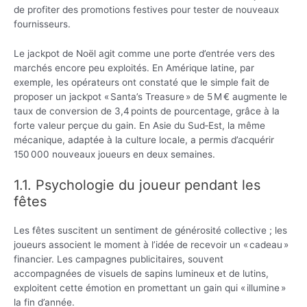
de profiter des promotions festives pour tester de nouveaux
fournisseurs.
Le jackpot de Noël agit comme une porte d’entrée vers des
marchés encore peu exploités. En Amérique latine, par
exemple, les opérateurs ont constaté que le simple fait de
proposer un jackpot « Santa’s Treasure » de 5 M € augmente le
taux de conversion de 3,4 points de pourcentage, grâce à la
forte valeur perçue du gain. En Asie du Sud‑Est, la même
mécanique, adaptée à la culture locale, a permis d’acquérir
150 000 nouveaux joueurs en deux semaines.
1.1. Psychologie du joueur pendant les
fêtes
Les fêtes suscitent un sentiment de générosité collective ; les
joueurs associent le moment à l’idée de recevoir un « cadeau »
financier. Les campagnes publicitaires, souvent
accompagnées de visuels de sapins lumineux et de lutins,
exploitent cette émotion en promettant un gain qui « illumine »
la fin d’année.