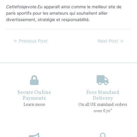
Cettefoisjevote.Eu
apparaît ainsi comme le meilleur site de
paris sportifs pour les amateurs qui souhaitent allier
divertissement, stratégie et responsabilité.
←
Previous Post
Next Post
→
Secure Online
Free Standard
Payments
Delivery
Learn more
On all UK mainland orders
over £70*