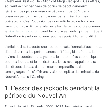
« New Year Blast » ou le « Midnight Mega‑Jackpot ». Ces offres,
souvent accompagnées de bonus de dépôt généreux,
génèrent des pics de mise qui dépassent de 30 % ceux
observés pendant les campagnes de rentrée. Pour les
opérateurs, c’est l’occasion de convertir le pic de trafic en
revenu durable. En parallèle, les sites de paris sportifs comme
le
site de paris sportif
voient leurs classements grimper grâce à
l’intérêt croissant des joueurs pour les paris à forte volatilité.
L’article qui suit adopte une approche data‑journalistique : nous
décortiquerons les performances chiffrées, identifierons les
leviers de succès et analyserons les retombées économiques
pour les joueurs et les opérateurs. Nous nous appuierons sur
des études de cas, des tableaux comparatifs et des
témoignages afin d’offrir une vision complète des miracles du
Nouvel An dans l’iGaming.
1. L’essor des jackpots pendant la
période du Nouvel An
Entre le 1er et le 10 janvier 2023‑2024, les plateformes de