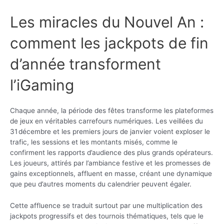
Les miracles du Nouvel An :
comment les jackpots de fin
d’année transforment
l’iGaming
Chaque année, la période des fêtes transforme les plateformes
de jeux en véritables carrefours numériques. Les veillées du
31 décembre et les premiers jours de janvier voient exploser le
trafic, les sessions et les montants misés, comme le
confirment les rapports d’audience des plus grands opérateurs.
Les joueurs, attirés par l’ambiance festive et les promesses de
gains exceptionnels, affluent en masse, créant une dynamique
que peu d’autres moments du calendrier peuvent égaler.
Cette affluence se traduit surtout par une multiplication des
jackpots progressifs et des tournois thématiques, tels que le