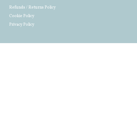
Refunds / Returns Policy
Cookie Policy
Privacy Policy