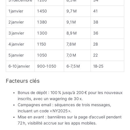
1 janvier
1 450
9,7 M
41
2 janvier
1 380
9,1 M
38
3 janvier
1 300
8,9 M
36
4 janvier
1 150
7,8 M
28
5 janvier
1 050
7,0 M
22
6‑10 janvier
900‑1 050
6‑7,5 M
18‑25
Facteurs clés
Bonus de dépôt : 100 % jusqu’à 200 € pour les nouveaux
inscrits, avec un wagering de 30 x.
Campagnes email : séquences de trois messages,
incluant un code « NY2025 ».
Mise en avant : bannières sur la page d’accueil pendant
72 h, visibilité accrue sur les apps mobiles.