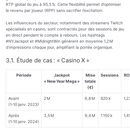
RTP global du jeu à 95,5 %. Cette flexibilité permet d’optimiser
le revenu par joueur (RPP) sans sacrifier l’excitation.
Les influenceurs du secteur, notamment des streamers Twitch
spécialisés en casino, sont contractés pour des sessions de jeu
en direct pendant le compte à rebours. Les hashtags
#NYJackpot et #MidnightWin génèrent en moyenne 1,2 M
d’impressions chaque jour, amplifiant la portée organique.
3.1. Étude de cas : « Casino X »
Période
Jackpot
Mise
Sessions
RO
« New Year Mega »
totale
(€)
Avant
2 M
6,8 M
820 k
1,2
(1‑10 janv. 2023)
Après
3,5 M
9,4 M
1 150 k
1,4
(1‑10 janv. 2024)