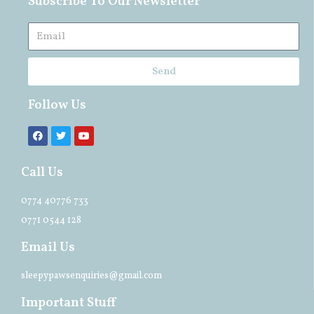
Subscribe To Our Newsletter
Send
Follow Us
Call Us
0774 40776 733
0771 0544 128
Email Us
sleepypawsenquiries@gmail.com
Important Stuff